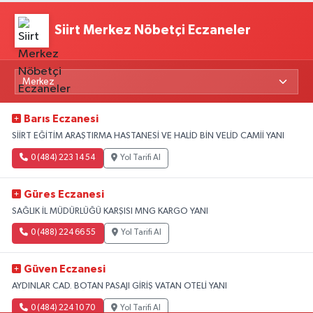
Siirt Merkez Nöbetçi Eczaneler
Barıs Eczanesi
SİİRT EĞİTİM ARAŞTIRMA HASTANESİ VE HALİD BİN VELİD CAMİİ YANI
0 (484) 223 14 54
Yol Tarifi Al
Güres Eczanesi
SAĞLIK İL MÜDÜRLÜĞÜ KARŞISI MNG KARGO YANI
0 (488) 224 66 55
Yol Tarifi Al
Güven Eczanesi
AYDINLAR CAD. BOTAN PASAJI GİRİŞ VATAN OTELİ YANI
0 (484) 224 10 70
Yol Tarifi Al