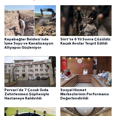
Kayabağlar Beldesi'nde
Siirt'te 6 Yıl Sonra Çözüldü:
İçme Suyu ve Kanalizasyon
Kaçak Avcılar Tespit Edildi
Altyapısı Güçleniyor
Pervari’de 7 Çocuk Gıda
Sosyal Hizmet
Zehirlenmesi Şüphesiyle
Merkezlerinin Performansı
Hastaneye Kaldırıldı
Değerlendirildi