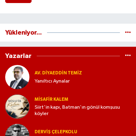
Yükleniyor...
Yazarlar
AV. DIYAEDDIN TEMIZ
Yanıltıcı Aynalar
MISAFIR KALEM
Siirt'in kapı, Batman'ın gönül komşusu
köyler
DERVIŞ ÇELEPKOLU