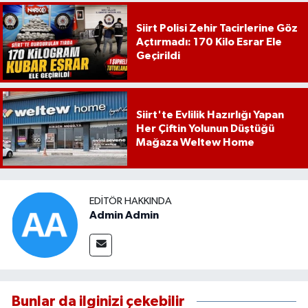
Siirt Polisi Zehir Tacirlerine Göz
Açtırmadı: 170 Kilo Esrar Ele
Geçirildi
Siirt'te Evlilik Hazırlığı Yapan
Her Çiftin Yolunun Düştüğü
Mağaza Weltew Home
EDITÖR HAKKINDA
Admin Admin
Bunlar da ilginizi çekebilir