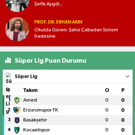
Şefik Aygöl...
PROF. DR. ERHAN AKIN
Okulda Güven: Şahsi Çabadan Sistem
İradesine
Süper Lig Puan Durumu
Süper Lig
#
Takım
O
P
1
Amed
0
0
2
Erzurumspor FK
0
0
3
Başakşehir
0
0
4
Kocaelispor
0
0