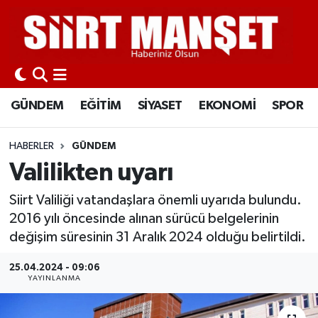
GÜNDEM
Siirt Nöbetçi Eczaneler
EĞİTİM
Siirt Hava Durumu
GÜNDEM
EĞİTİM
SİYASET
EKONOMİ
SPOR
SİYASET
Siirt Namaz Vakitleri
HABERLER
GÜNDEM
EKONOMİ
Siirt Trafik Yoğunluk Haritası
Valilikten uyarı
SPOR
Süper Lig Puan Durumu ve Fikstür
Siirt Valiliği vatandaşlara önemli uyarıda bulundu.
2016 yılı öncesinde alınan sürücü belgelerinin
İLÇELER
Tüm Manşetler
değişim süresinin 31 Aralık 2024 olduğu belirtildi.
25.04.2024 - 09:06
KÜLTÜR-SANAT
Son Dakika Haberleri
YAYINLANMA
SAĞLIK-YAŞAM
Haber Arşivi