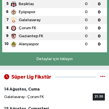
5
Beşiktaş
0
0
6
Eyüpspor
0
0
7
Galatasaray
0
0
8
Çorum FK
0
0
9
Gaziantep FK
0
0
10
Alanyaspor
0
0
Detaylar için tıklayın
Süper Lig Fikstür
14 Ağustos, Cuma
Galatasaray - Çorum FK
21:30
15 Ağustos, Cumartesi