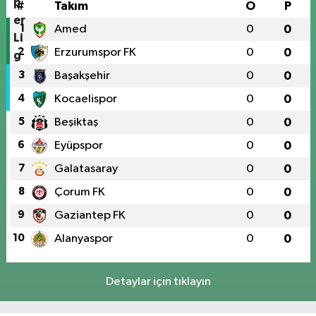
#
Takım
O
P
1
Amed
0
0
2
Erzurumspor FK
0
0
3
Başakşehir
0
0
4
Kocaelispor
0
0
5
Beşiktaş
0
0
6
Eyüpspor
0
0
7
Galatasaray
0
0
8
Çorum FK
0
0
9
Gaziantep FK
0
0
10
Alanyaspor
0
0
Detaylar için tıklayın