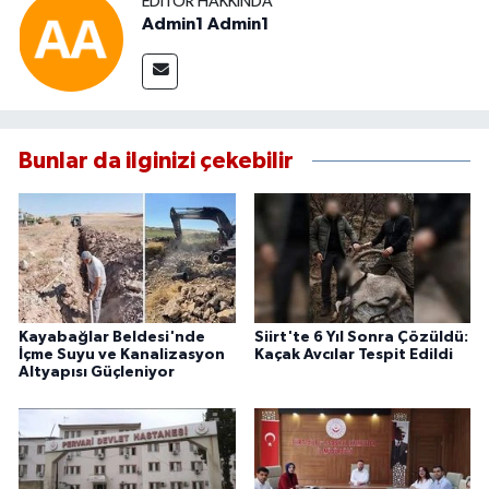
EDITÖR HAKKINDA
Admin1 Admin1
Bunlar da ilginizi çekebilir
Kayabağlar Beldesi'nde
Siirt'te 6 Yıl Sonra Çözüldü:
İçme Suyu ve Kanalizasyon
Kaçak Avcılar Tespit Edildi
Altyapısı Güçleniyor