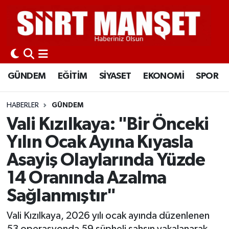
GÜNDEM
Siirt Nöbetçi Eczaneler
EĞİTİM
Siirt Hava Durumu
GÜNDEM
EĞİTİM
SİYASET
EKONOMİ
SPOR
SİYASET
Siirt Namaz Vakitleri
HABERLER
GÜNDEM
EKONOMİ
Siirt Trafik Yoğunluk Haritası
Vali Kızılkaya: "Bir Önceki
Yılın Ocak Ayına Kıyasla
SPOR
Süper Lig Puan Durumu ve Fikstür
Asayiş Olaylarında Yüzde
İLÇELER
Tüm Manşetler
14 Oranında Azalma
Sağlanmıştır"
KÜLTÜR-SANAT
Son Dakika Haberleri
Vali Kızılkaya, 2026 yılı ocak ayında düzenlenen
SAĞLIK-YAŞAM
Haber Arşivi