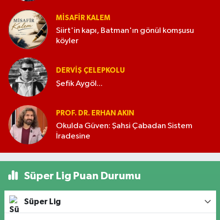
MISAFIR KALEM
Siirt'in kapı, Batman'ın gönül komşusu
köyler
DERVIŞ ÇELEPKOLU
Şefik Aygöl...
PROF. DR. ERHAN AKIN
Okulda Güven: Şahsi Çabadan Sistem
İradesine
Süper Lig Puan Durumu
Süper Lig