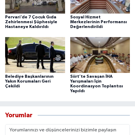
Pervari’de 7 Çocuk Gıda
Sosyal Hizmet
Zehirlenmesi Şüphesiyle
Merkezlerinin Performansı
Hastaneye Kaldırıldı
Değerlendirildi
Belediye Başkanlarının
Siirt’te Savaşan İHA
Yakın Korumaları Geri
Yarışmaları İçin
Çekildi
Koordinasyon Toplantısı
Yapıldı
Yorumlar