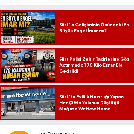
Siirt'in Gelişiminin Önündeki En
Büyük Engel İmar mı?
Siirt Polisi Zehir Tacirlerine Göz
Açtırmadı: 170 Kilo Esrar Ele
Geçirildi
Siirt'te Evlilik Hazırlığı Yapan
Her Çiftin Yolunun Düştüğü
Mağaza Weltew Home