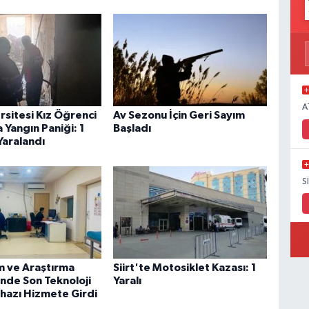
A
ersitesi Kız Öğrenci
Av Sezonu İçin Geri Sayım
 Yangın Paniği: 1
Başladı
Yaralandı
S
im ve Araştırma
Siirt'te Motosiklet Kazası: 1
nde Son Teknoloji
Yaralı
ihazı Hizmete Girdi