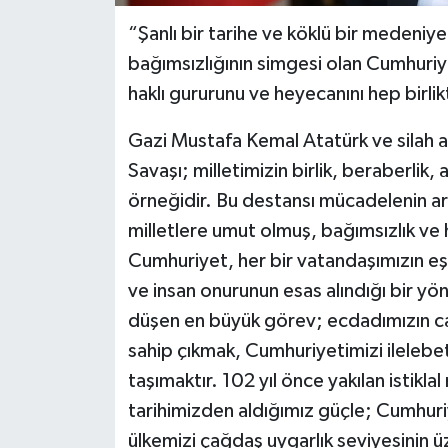
“Şanlı bir tarihe ve köklü bir medeniye
bağımsızlığının simgesi olan Cumhuriy
haklı gururunu ve heyecanını hep birli
Gazi Mustafa Kemal Atatürk ve silah ar
Savaşı; milletimizin birlik, beraberlik
örneğidir. Bu destansı mücadelenin a
milletlere umut olmuş, bağımsızlık ve h
Cumhuriyet, her bir vatandaşımızın eş
ve insan onurunun esas alındığı bir yön
düşen en büyük görev; ecdadımızın ca
sahip çıkmak, Cumhuriyetimizi ilelebe
taşımaktır. 102 yıl önce yakılan istikl
tarihimizden aldığımız güçle; Cumhuri
ülkemizi çağdaş uygarlık seviyesinin 