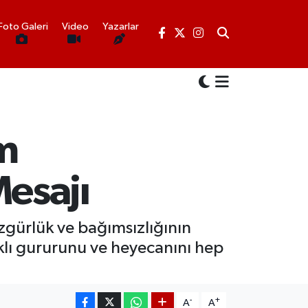
Foto Galeri
Video
Yazarlar
im
esajı
 özgürlük ve bağımsızlığının
klı gururunu ve heyecanını hep
-
+
A
A