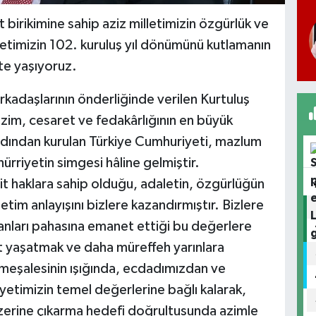
t birikimine sahip aziz milletimizin özgürlük ve
etimizin 102. kuruluş yıl dönümünü kutlamanın
kte yaşıyoruz.
kadaşlarının önderliğinde verilen Kurtuluş
, azim, cesaret ve fedakârlığının en büyük
rdından kurulan Türkiye Cumhuriyeti, mazlum
ürriyetin simgesi hâline gelmiştir.
it haklara sahip olduğu, adaletin, özgürlüğün
etim anlayışını bizlere kazandırmıştır. Bizlere
nları pahasına emanet ettiği bu değerlere
t yaşatmak ve daha müreffeh yarınlara
al meşalesinin ışığında, ecdadımızdan ve
yetimizin temel değerlerine bağlı kalarak,
üzerine çıkarma hedefi doğrultusunda azimle