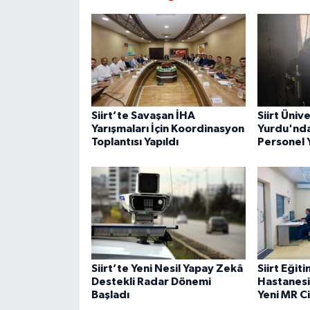
Siirt’te Savaşan İHA
Siirt Üniv
Yarışmaları İçin Koordinasyon
Yurdu'nda
Toplantısı Yapıldı
Personel 
Siirt’te Yeni Nesil Yapay Zekâ
Siirt Eğit
Destekli Radar Dönemi
Hastanesi
Başladı
Yeni MR C