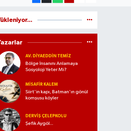
ükleniyor...
Yazarlar
AV. DIYAEDDIN TEMIZ
Bölge İnsanını Anlamaya
Sosyoloji Yeter Mi?
MISAFIR KALEM
Siirt'in kapı, Batman'ın gönül
komşusu köyler
DERVIŞ ÇELEPKOLU
Şefik Aygöl...