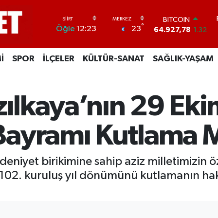
BITCOIN
64.927,78
1.32
DOLAR
°
23
Öğle
12:23
47,5894
0.08
EURO
55,0398
-0.02
İ
SPOR
İLÇELER
KÜLTÜR-SANAT
SAĞLIK-YAŞAM
STERLİN
64,1581
0.16
GRAM ALTIN
6527.85
0.54
zılkaya’nın 29 Ek
BİST100
13.703
11
ayramı Kutlama M
edeniyet birikimine sahip aziz milletimizin
 102. kuruluş yıl dönümünü kutlamanın ha