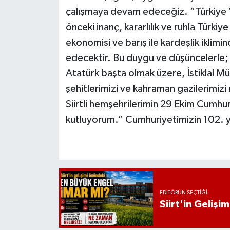
çalışmaya devam edeceğiz. “Türkiye Yü
önceki inanç, kararlılık ve ruhla Türki
ekonomisi ve barış ile kardeşlik ikl
edecektir. Bu duygu ve düşüncelerle;
Atatürk başta olmak üzere, İstiklal M
şehitlerimizi ve kahraman gazilerimizi
Siirtli hemşehrilerimin 29 Ekim Cumhur
kutluyorum.” Cumhuriyetimizin 102. yılı
EDITÖRÜN SEÇTIĞI
Siirt'in Geliş