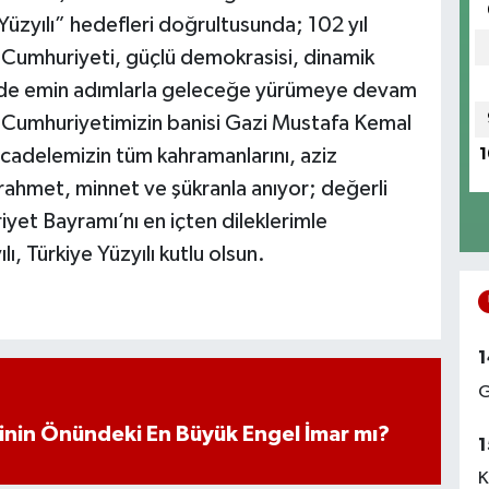
zyılı” hedefleri doğrultusunda; 102 yıl
ye Cumhuriyeti, güçlü demokrasisi, dinamik
iminde emin adımlarla geleceğe yürümeye devam
 Cumhuriyetimizin banisi Gazi Mustafa Kemal
ücadelemizin tüm kahramanlarını, aziz
1
 rahmet, minnet ve şükranla anıyor; değerli
iyet Bayramı’nı en içten dileklerimle
, Türkiye Yüzyılı kutlu olsun.
1
G
iminin Önündeki En Büyük Engel İmar mı?
1
K