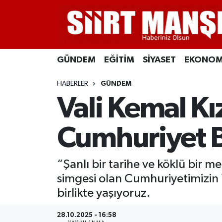
GÜNDEM
Siirt Nöbetçi Eczaneler
GÜNDEM
EĞİTİM
SİYASET
EKONOM
EĞİTİM
Siirt Hava Durumu
HABERLER
GÜNDEM
SİYASET
Siirt Namaz Vakitleri
Vali Kemal Kı
EKONOMİ
Siirt Trafik Yoğunluk Haritası
Cumhuriyet B
SPOR
Süper Lig Puan Durumu ve Fikstür
“Şanlı bir tarihe ve köklü bir m
İLÇELER
Tüm Manşetler
simgesi olan Cumhuriyetimizin
KÜLTÜR-SANAT
Son Dakika Haberleri
birlikte yaşıyoruz.
SAĞLIK-YAŞAM
Haber Arşivi
28.10.2025 - 16:58