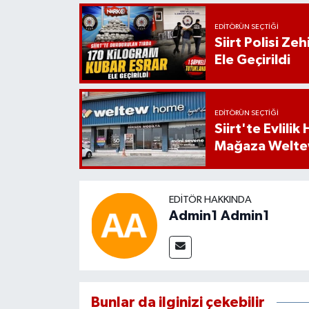
EDITÖRÜN SEÇTIĞI
Siirt Polisi Ze
Ele Geçirildi
EDITÖRÜN SEÇTIĞI
Siirt'te Evlili
Mağaza Welt
EDITÖR HAKKINDA
Admin1 Admin1
Bunlar da ilginizi çekebilir