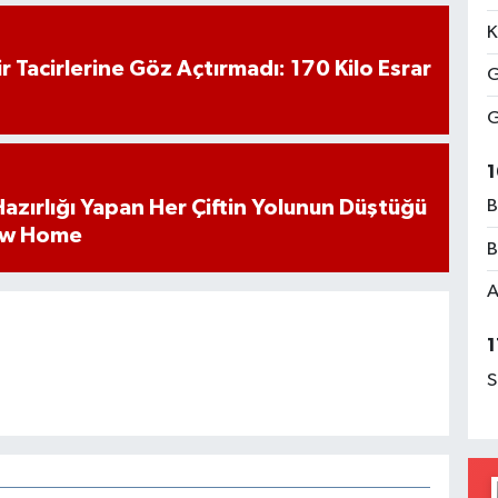
K
hir Tacirlerine Göz Açtırmadı: 170 Kilo Esrar
G
G
1
k Hazırlığı Yapan Her Çiftin Yolunun Düştüğü
B
ew Home
B
A
1
S