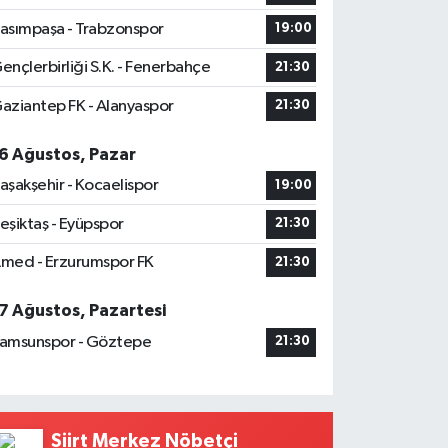
asımpaşa - Trabzonspor
19:00
ençlerbirliği S.K. - Fenerbahçe
21:30
aziantep FK - Alanyaspor
21:30
6 Ağustos, Pazar
aşakşehir - Kocaelispor
19:00
eşiktaş - Eyüpspor
21:30
med - Erzurumspor FK
21:30
7 Ağustos, Pazartesi
amsunspor - Göztepe
21:30
Siirt Merkez Nöbetçi