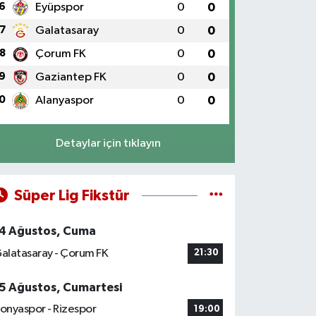
6
Eyüpspor
0
0
7
Galatasaray
0
0
8
Çorum FK
0
0
9
Gaziantep FK
0
0
0
Alanyaspor
0
0
Detaylar için tıklayın
Süper Lig Fikstür
4 Ağustos, Cuma
alatasaray - Çorum FK
21:30
5 Ağustos, Cumartesi
onyaspor - Rizespor
19:00