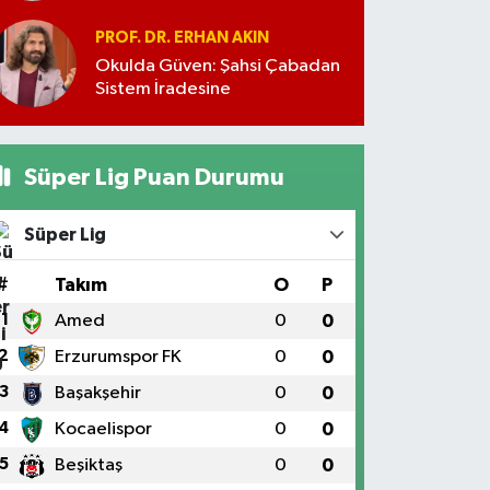
PROF. DR. ERHAN AKIN
Okulda Güven: Şahsi Çabadan
Sistem İradesine
Süper Lig Puan Durumu
Süper Lig
#
Takım
O
P
1
Amed
0
0
2
Erzurumspor FK
0
0
3
Başakşehir
0
0
4
Kocaelispor
0
0
5
Beşiktaş
0
0