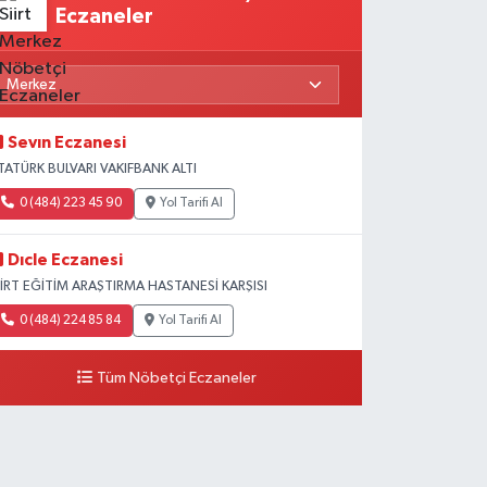
Eczaneler
Sevın Eczanesi
TATÜRK BULVARI VAKIFBANK ALTI
0 (484) 223 45 90
Yol Tarifi Al
Dıcle Eczanesi
İİRT EĞİTİM ARAŞTIRMA HASTANESİ KARŞISI
0 (484) 224 85 84
Yol Tarifi Al
Tüm Nöbetçi Eczaneler