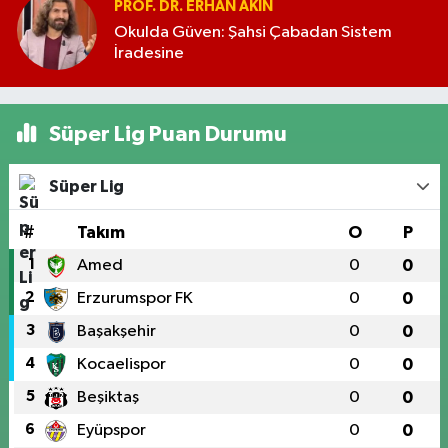
PROF. DR. ERHAN AKIN
Okulda Güven: Şahsi Çabadan Sistem
İradesine
Süper Lig Puan Durumu
Süper Lig
#
Takım
O
P
1
Amed
0
0
2
Erzurumspor FK
0
0
3
Başakşehir
0
0
4
Kocaelispor
0
0
5
Beşiktaş
0
0
6
Eyüpspor
0
0