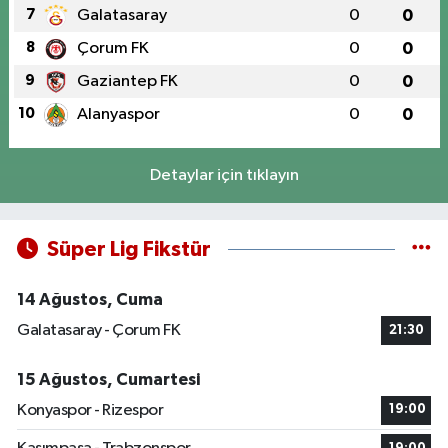
7
Galatasaray
0
0
8
Çorum FK
0
0
9
Gaziantep FK
0
0
10
Alanyaspor
0
0
Detaylar için tıklayın
Süper Lig Fikstür
14 Ağustos, Cuma
Galatasaray - Çorum FK
21:30
15 Ağustos, Cumartesi
Konyaspor - Rizespor
19:00