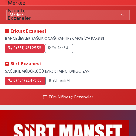
Erkurt Eczanesi
BAHÇELİEVLER SAĞLIK OCAĞI YANI İPEK MOBİLYA KARŞISI
0 (551) 461 25 56
Yol Tarifi Al
Siirt Eczanesi
SAĞLIK İL MÜDÜRLÜĞÜ KARŞISI MNG KARGO YANI
0 (484) 224 73 03
Yol Tarifi Al
Tüm Nöbetçi Eczaneler