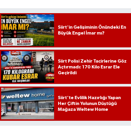
Siirt'in Gelişiminin Önündeki En
Büyük Engel İmar mı?
Siirt Polisi Zehir Tacirlerine Göz
Açtırmadı: 170 Kilo Esrar Ele
Geçirildi
Siirt'te Evlilik Hazırlığı Yapan
Her Çiftin Yolunun Düştüğü
Mağaza Weltew Home