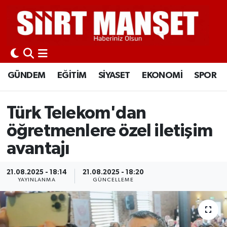
GÜNDEM
Siirt Nöbetçi Eczaneler
EĞİTİM
Siirt Hava Durumu
GÜNDEM
EĞİTİM
SİYASET
EKONOMİ
SPOR
SİYASET
Siirt Namaz Vakitleri
Türk Telekom'dan
EKONOMİ
Siirt Trafik Yoğunluk Haritası
öğretmenlere özel iletişim
SPOR
Süper Lig Puan Durumu ve Fikstür
avantajı
İLÇELER
Tüm Manşetler
21.08.2025 - 18:14
21.08.2025 - 18:20
YAYINLANMA
GÜNCELLEME
KÜLTÜR-SANAT
Son Dakika Haberleri
SAĞLIK-YAŞAM
Haber Arşivi