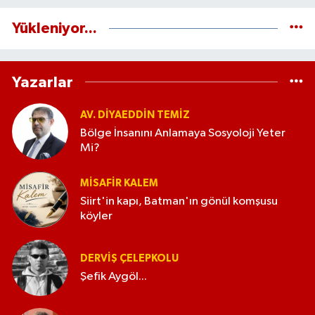
Yükleniyor...
Yazarlar
AV. DIYAEDDIN TEMIZ
Bölge İnsanını Anlamaya Sosyoloji Yeter
Mi?
MISAFIR KALEM
Siirt'in kapı, Batman'ın gönül komşusu
köyler
DERVIŞ ÇELEPKOLU
Şefik Aygöl...