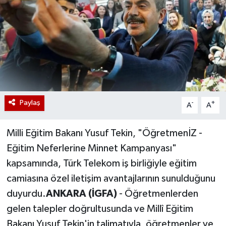
Paylaş
-
+
A
A
Milli Eğitim Bakanı Yusuf Tekin, "ÖğretmenİZ -
Eğitim Neferlerine Minnet Kampanyası"
kapsamında, Türk Telekom iş birliğiyle eğitim
camiasına özel iletişim avantajlarının sunulduğunu
duyurdu.
ANKARA (İGFA)
- Öğretmenlerden
gelen talepler doğrultusunda ve Millî Eğitim
Bakanı Yusuf Tekin'in talimatıyla, öğretmenler ve