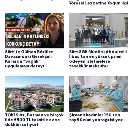
Yöresel Lezzetine Yoğun İlgi
Siirt'te Gülhan Börülce
Siirt SGK Müdürü Abdulcelil
Davasındaki Gerekçeli
İlbaş'tan en yüksek primi
Kararda "Sağlık"
ödeyen işletmelere
uygulaması detayı
teşekkür mektubu
TOKİ Siirt, Batman ve birçok
Şirvanlı kadınlar 150 ton
ilde 6500 TL taksitle ev ve
tayfi üzüm yaprağı işliyor
dükkân satıyor!