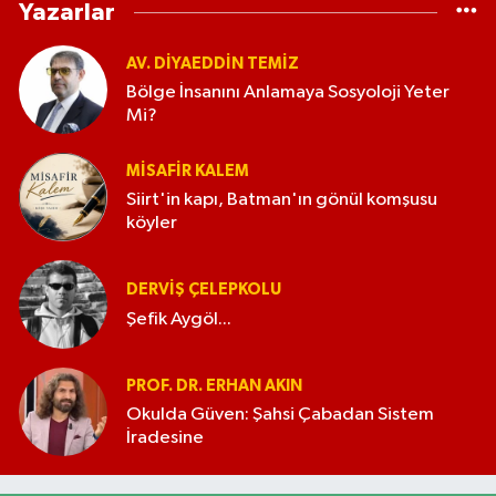
Yazarlar
AV. DIYAEDDIN TEMIZ
Bölge İnsanını Anlamaya Sosyoloji Yeter
Mi?
MISAFIR KALEM
Siirt'in kapı, Batman'ın gönül komşusu
köyler
DERVIŞ ÇELEPKOLU
Şefik Aygöl...
PROF. DR. ERHAN AKIN
Okulda Güven: Şahsi Çabadan Sistem
İradesine