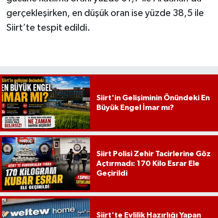
gerçekleşirken, en düşük oran ise yüzde 38,5 ile
Siirt’te tespit edildi.
Siirt'in Gelişiminin Önündeki En
Büyük Engel İmar mı?
Siirt Polisi Zehir Tacirlerine Göz
Açtırmadı: 170 Kilo Esrar Ele
Geçirildi
Siirt'te Evlilik Hazırlığı Yapan