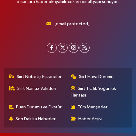
insanlara haber okuyabilecekleri bir altyapı sunuyor.
[email protected]
Siirt Nöbetçi Eczaneler
Siirt Hava Durumu
Siirt Namaz Vakitleri
Siirt Trafik Yoğunluk
Haritası
Puan Durumu ve Fikstür
Tüm Manşetler
Son Dakika Haberleri
Haber Arşivi