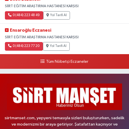
SİİRT EĞİTİM ARAŞTIRMA HASTANESİ KARŞISI
0 (484) 223 48 49
Yol Tarifi Al
Ensaroğlu Eczanesi
SİİRT EĞİTİM ARAŞTIRMA HASTANESİ KARŞISI
0 (484) 223 77 20
Yol Tarifi Al
Tüm Nöbetçi Eczaneler
siirtmanset.com, yepyeni temasıyla sizleri buluştururken, sadelik
ve modernizmi bir araya getiriyor. Şatafattan kaçınıyor ve