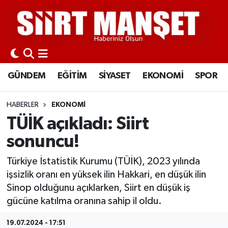
GÜNDEM
Siirt Nöbetçi Eczaneler
EĞİTİM
Siirt Hava Durumu
GÜNDEM
EĞİTİM
SİYASET
EKONOMİ
SPOR
SİYASET
Siirt Namaz Vakitleri
HABERLER
EKONOMİ
EKONOMİ
Siirt Trafik Yoğunluk Haritası
TÜİK açıkladı: Siirt
sonuncu!
SPOR
Süper Lig Puan Durumu ve Fikstür
Türkiye İstatistik Kurumu (TÜİK), 2023 yılında
İLÇELER
Tüm Manşetler
işsizlik oranı en yüksek ilin Hakkari, en düşük ilin
Sinop olduğunu açıklarken, Siirt en düşük iş
KÜLTÜR-SANAT
Son Dakika Haberleri
gücüne katılma oranına sahip il oldu.
SAĞLIK-YAŞAM
Haber Arşivi
19.07.2024 - 17:51