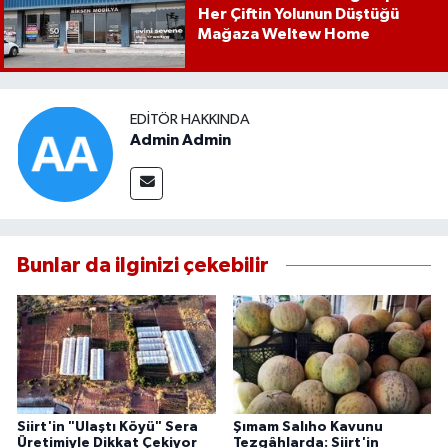
Her Çiftin Yolunun Düştüğü
Mağaza Weltew Home
EDITÖR HAKKINDA
Admin Admin
Bunlar da ilginizi çekebilir
Siirt'in "Ulaştı Köyü" Sera
Şımam Salıho Kavunu
Üretimiyle Dikkat Çekiyor
Tezgâhlarda: Siirt'in