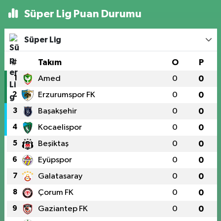
Süper Lig Puan Durumu
Süper Lig
#
Takım
O
P
1
Amed
0
0
2
Erzurumspor FK
0
0
3
Başakşehir
0
0
4
Kocaelispor
0
0
5
Beşiktaş
0
0
6
Eyüpspor
0
0
7
Galatasaray
0
0
8
Çorum FK
0
0
9
Gaziantep FK
0
0