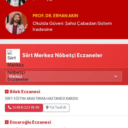
PROF. DR. ERHAN AKIN
Okulda Güven: Şahsi Çabadan Sistem
İradesine
Siirt Merkez Nöbetçi Eczaneler
Bilek Eczanesi
SİİRT EĞİTİM ARAŞTIRMA HASTANESİ KARŞISI
0 (484) 223 48 49
Yol Tarifi Al
Ensaroğlu Eczanesi