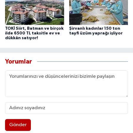
TOKİ Siirt, Batman ve birçok
Şirvanlı kadınlar 150 ton
ilde 6500 TL taksitle ev ve
tayfi üzüm yaprağı işliyor
dükkân satıyor!
Yorumlar
Gönder