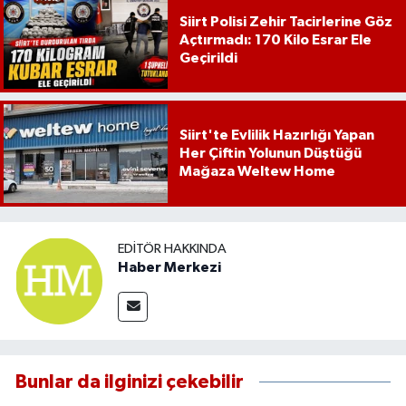
Siirt Polisi Zehir Tacirlerine Göz
Açtırmadı: 170 Kilo Esrar Ele
Geçirildi
Siirt'te Evlilik Hazırlığı Yapan
Her Çiftin Yolunun Düştüğü
Mağaza Weltew Home
EDITÖR HAKKINDA
Haber Merkezi
Bunlar da ilginizi çekebilir