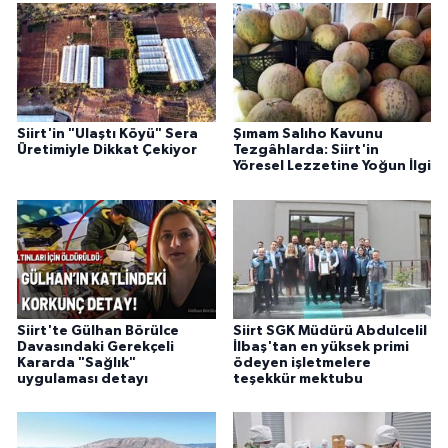
Siirt'in "Ulaştı Köyü" Sera
Şımam Salıho Kavunu
Üretimiyle Dikkat Çekiyor
Tezgâhlarda: Siirt'in
Yöresel Lezzetine Yoğun İlgi
Siirt'te Gülhan Börülce
Siirt SGK Müdürü Abdulcelil
Davasındaki Gerekçeli
İlbaş'tan en yüksek primi
Kararda "Sağlık"
ödeyen işletmelere
uygulaması detayı
teşekkür mektubu