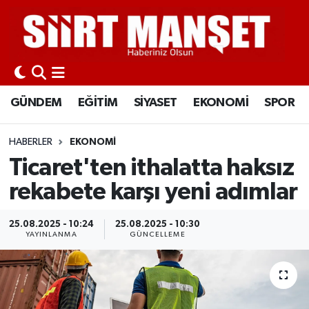
GÜNDEM
Siirt Nöbetçi Eczaneler
EĞİTİM
Siirt Hava Durumu
GÜNDEM
EĞİTİM
SİYASET
EKONOMİ
SPOR
SİYASET
Siirt Namaz Vakitleri
HABERLER
EKONOMİ
EKONOMİ
Siirt Trafik Yoğunluk Haritası
Ticaret'ten ithalatta haksız
rekabete karşı yeni adımlar
SPOR
Süper Lig Puan Durumu ve Fikstür
25.08.2025 - 10:24
25.08.2025 - 10:30
İLÇELER
Tüm Manşetler
YAYINLANMA
GÜNCELLEME
KÜLTÜR-SANAT
Son Dakika Haberleri
SAĞLIK-YAŞAM
Haber Arşivi