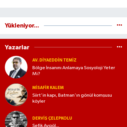
Yükleniyor...
Yazarlar
AV. DIYAEDDIN TEMIZ
Bölge İnsanını Anlamaya Sosyoloji Yeter
Mi?
MISAFIR KALEM
Siirt'in kapı, Batman'ın gönül komşusu
köyler
DERVIŞ ÇELEPKOLU
Şefik Aygöl...