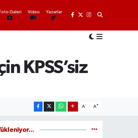
Foto Galeri
Video
Yazarlar
in KPSS’siz
-
+
A
A
ükleniyor...