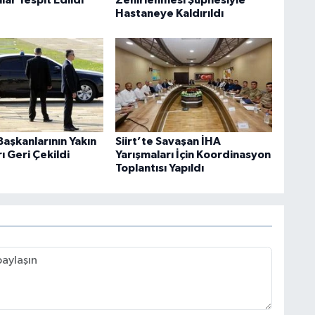
Hastaneye Kaldırıldı
aşkanlarının Yakın
Siirt’te Savaşan İHA
 Geri Çekildi
Yarışmaları İçin Koordinasyon
Toplantısı Yapıldı