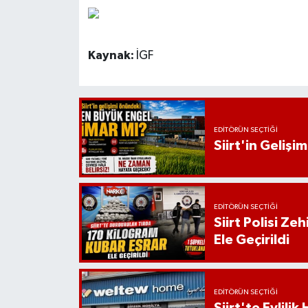
Kaynak:
İGF
EDITÖRÜN SEÇTIĞI
Siirt'in Geliş
EDITÖRÜN SEÇTIĞI
Siirt Polisi Ze
Ele Geçirildi
EDITÖRÜN SEÇTIĞI