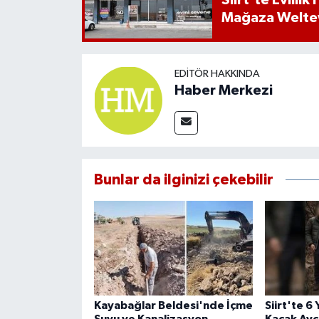
Siirt'te Evlili
Mağaza Welt
EDITÖR HAKKINDA
Haber Merkezi
Bunlar da ilginizi çekebilir
Kayabağlar Beldesi'nde İçme
Siirt'te 6
Suyu ve Kanalizasyon
Kaçak Avcı