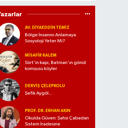
Yazarlar
AV. DIYAEDDIN TEMIZ
Bölge İnsanını Anlamaya
Sosyoloji Yeter Mi?
MISAFIR KALEM
Siirt'in kapı, Batman'ın gönül
komşusu köyler
DERVIŞ ÇELEPKOLU
Şefik Aygöl...
PROF. DR. ERHAN AKIN
Okulda Güven: Şahsi Çabadan
Sistem İradesine