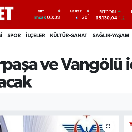
DOLAR
°
28
İmsak
03:39
47,7106
0.17
EURO
55,1652
0.27
İ
SPOR
İLÇELER
KÜLTÜR-SANAT
SAĞLIK-YAŞAM
STERLİN
64,4046
0.35
GRAM ALTIN
6648.99
2.59
aşa ve Vangölü iç
BİST100
13.773
-19
BITCOIN
lacak
65.130,04
1.2
Y