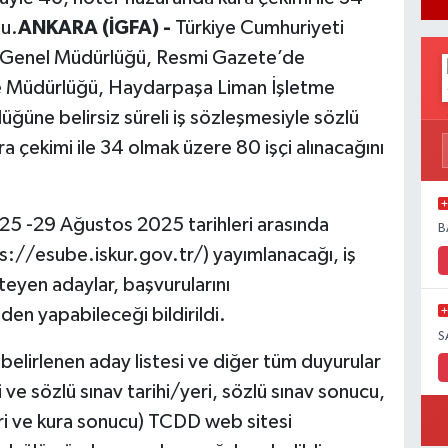
du.
ANKARA (İGFA) -
Türkiye Cumhuriyeti
i Genel Müdürlüğü, Resmi Gazete’de
tme Müdürlüğü, Haydarpaşa Liman İşletme
üne belirsiz süreli iş sözleşmesiyle sözlü
a çekimi ile 34 olmak üzere 80 işçi alınacağını
, 25 -29 Ağustos 2025 tarihleri arasında
B
s://esube.iskur.gov.tr/) yayımlanacağı, iş
eyen adaylar, başvurularını
en yapabileceği bildirildi.
S
n belirlenen aday listesi ve diğer tüm duyurular
i ve sözlü sınav tarihi/yeri, sözlü sınav sonucu,
ri ve kura sonucu) TCDD web sitesi