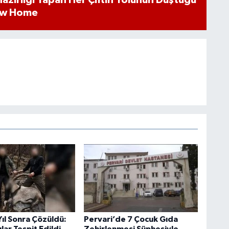
k Hazırlığı Yapan Her Çiftin Yolunun Düştüğü
ew Home
 Yıl Sonra Çözüldü:
Pervari’de 7 Çocuk Gıda
lar Tespit Edildi
Zehirlenmesi Şüphesiyle