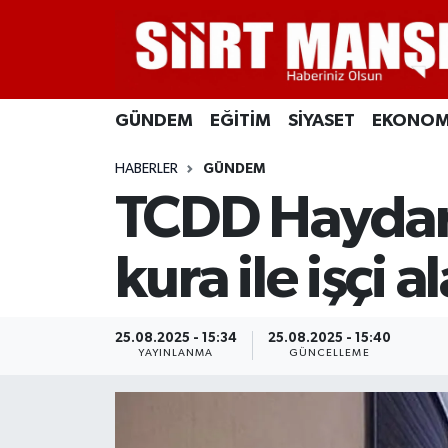
GÜNDEM
Siirt Nöbetçi Eczaneler
GÜNDEM
EĞİTİM
SİYASET
EKONOM
EĞİTİM
Siirt Hava Durumu
HABERLER
GÜNDEM
SİYASET
Siirt Namaz Vakitleri
TCDD Haydarp
EKONOMİ
Siirt Trafik Yoğunluk Haritası
kura ile işçi a
SPOR
Süper Lig Puan Durumu ve Fikstür
İLÇELER
Tüm Manşetler
25.08.2025 - 15:34
25.08.2025 - 15:40
YAYINLANMA
GÜNCELLEME
KÜLTÜR-SANAT
Son Dakika Haberleri
SAĞLIK-YAŞAM
Haber Arşivi