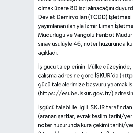
olmak üzere 80 işçi alınacağını duyur
Devlet Demiryolları (TCDD) İşletmes
yayımlanan ilanıyla İzmir Liman İşle
Müdürlüğü ve Vangölü Feribot Müdürlüğ
sınav usulüyle 46, noter huzurunda kur
açıkladı.
İş gücü taleplerinin il/ülke düzeyinde
çalışma adresine göre İŞKUR’da (http
gücü taleplerimize başvuru yapmak ist
(https://esube.iskur.gov.tr/) adresind
İşgücü talebi ile ilgili İŞKUR tarafında
(aranan şartlar, evrak teslim tarihi/yer
noter huzurunda kura çekimi tarihi/ye