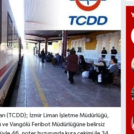
arı (TCDD); İzmir Liman İşletme Müdürlüğü,
ve Vangölü Feribot Müdürlüğüne belirsiz
ulüyle 46, noter huzurunda kura çekimi ile 34