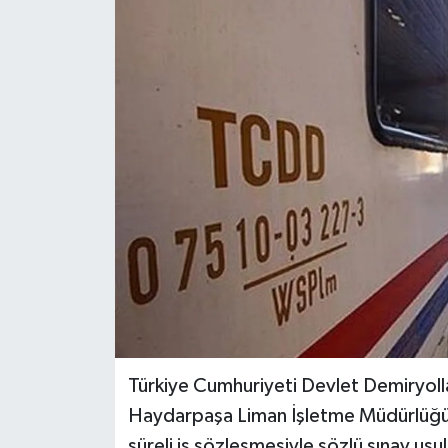
Türkiye Cumhuriyeti Devlet Demiryoll
Haydarpaşa Liman İşletme Müdürlüğü 
süreli iş sözleşmesiyle sözlü sınav us