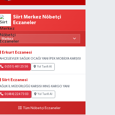
Siirt Merkez Nöbetçi
Eczaneler
Erkurt Eczanesi
AHÇELİEVLER SAĞLIK OCAĞI YANI İPEK MOBİLYA KARŞISI
0 (551) 461 25 56
Yol Tarifi Al
Siirt Eczanesi
AĞLIK İL MÜDÜRLÜĞÜ KARŞISI MNG KARGO YANI
0 (484) 224 73 03
Yol Tarifi Al
Tüm Nöbetçi Eczaneler