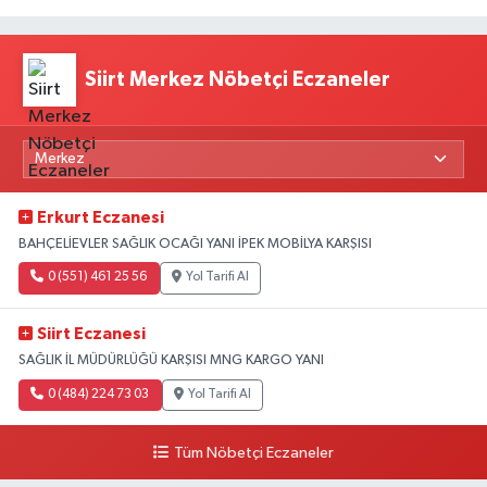
Siirt Merkez Nöbetçi Eczaneler
Erkurt Eczanesi
BAHÇELİEVLER SAĞLIK OCAĞI YANI İPEK MOBİLYA KARŞISI
0 (551) 461 25 56
Yol Tarifi Al
Siirt Eczanesi
SAĞLIK İL MÜDÜRLÜĞÜ KARŞISI MNG KARGO YANI
0 (484) 224 73 03
Yol Tarifi Al
Tüm Nöbetçi Eczaneler