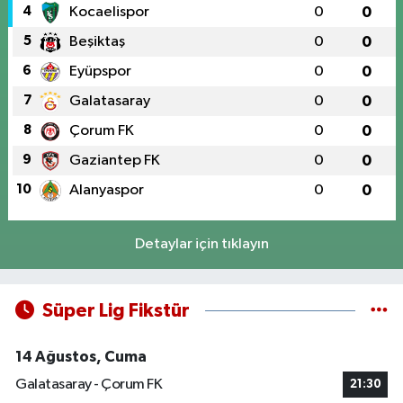
4
Kocaelispor
0
0
5
Beşiktaş
0
0
6
Eyüpspor
0
0
7
Galatasaray
0
0
8
Çorum FK
0
0
9
Gaziantep FK
0
0
10
Alanyaspor
0
0
Detaylar için tıklayın
Süper Lig Fikstür
14 Ağustos, Cuma
Galatasaray - Çorum FK
21:30