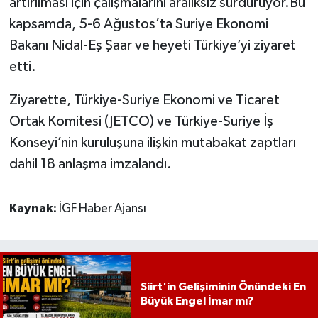
artırılması için çalışmalarını aralıksız sürdürüyor.Bu
kapsamda, 5-6 Ağustos’ta Suriye Ekonomi
Bakanı Nidal-Eş Şaar ve heyeti Türkiye’yi ziyaret
etti.
Ziyarette, Türkiye-Suriye Ekonomi ve Ticaret
Ortak Komitesi (JETCO) ve Türkiye-Suriye İş
Konseyi’nin kuruluşuna ilişkin mutabakat zaptları
dahil 18 anlaşma imzalandı.
Kaynak:
İGF Haber Ajansı
Siirt'in Gelişiminin Önündeki En
Büyük Engel İmar mı?