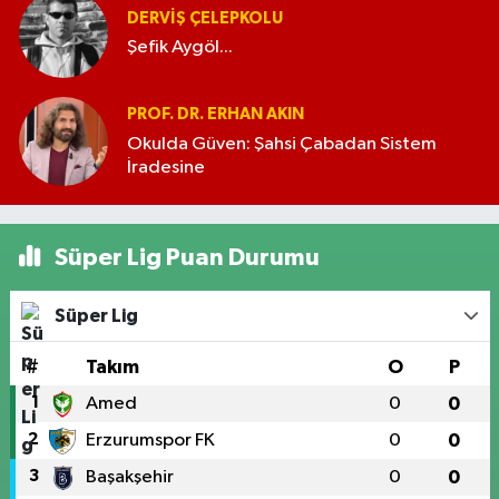
DERVIŞ ÇELEPKOLU
Şefik Aygöl...
PROF. DR. ERHAN AKIN
Okulda Güven: Şahsi Çabadan Sistem
İradesine
Süper Lig Puan Durumu
Süper Lig
#
Takım
O
P
1
Amed
0
0
2
Erzurumspor FK
0
0
3
Başakşehir
0
0