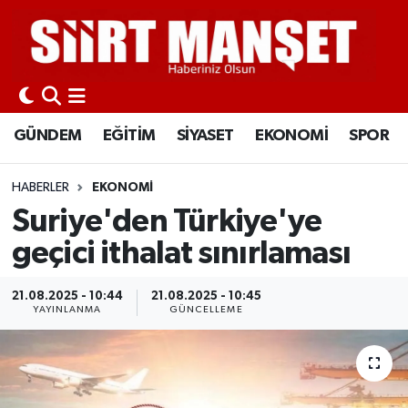
GÜNDEM
Siirt Nöbetçi Eczaneler
EĞİTİM
Siirt Hava Durumu
GÜNDEM
EĞİTİM
SİYASET
EKONOMİ
SPOR
SİYASET
Siirt Namaz Vakitleri
HABERLER
EKONOMİ
EKONOMİ
Siirt Trafik Yoğunluk Haritası
Suriye'den Türkiye'ye
geçici ithalat sınırlaması
SPOR
Süper Lig Puan Durumu ve Fikstür
21.08.2025 - 10:44
21.08.2025 - 10:45
İLÇELER
Tüm Manşetler
YAYINLANMA
GÜNCELLEME
KÜLTÜR-SANAT
Son Dakika Haberleri
SAĞLIK-YAŞAM
Haber Arşivi