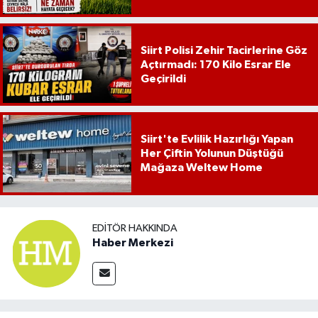
Siirt Polisi Zehir Tacirlerine Göz
Açtırmadı: 170 Kilo Esrar Ele
Geçirildi
Siirt'te Evlilik Hazırlığı Yapan
Her Çiftin Yolunun Düştüğü
Mağaza Weltew Home
EDITÖR HAKKINDA
Haber Merkezi