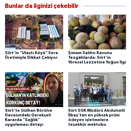
Bunlar da ilginizi çekebilir
Siirt'in "Ulaştı Köyü" Sera
Şımam Salıho Kavunu
Üretimiyle Dikkat Çekiyor
Tezgâhlarda: Siirt'in
Yöresel Lezzetine Yoğun İlgi
Siirt'te Gülhan Börülce
Siirt SGK Müdürü Abdulcelil
Davasındaki Gerekçeli
İlbaş'tan en yüksek primi
Kararda "Sağlık"
ödeyen işletmelere
uygulaması detayı
teşekkür mektubu