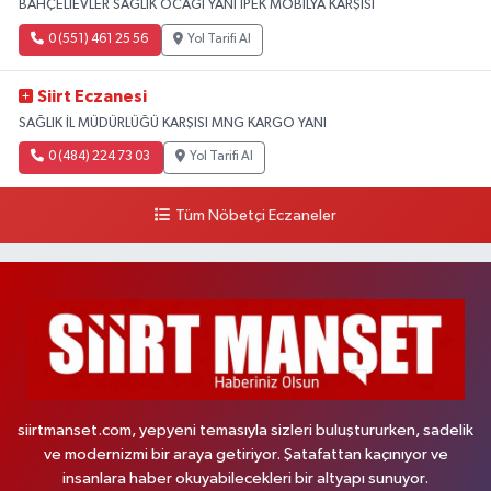
BAHÇELİEVLER SAĞLIK OCAĞI YANI İPEK MOBİLYA KARŞISI
0 (551) 461 25 56
Yol Tarifi Al
Siirt Eczanesi
SAĞLIK İL MÜDÜRLÜĞÜ KARŞISI MNG KARGO YANI
0 (484) 224 73 03
Yol Tarifi Al
Tüm Nöbetçi Eczaneler
siirtmanset.com, yepyeni temasıyla sizleri buluştururken, sadelik
ve modernizmi bir araya getiriyor. Şatafattan kaçınıyor ve
insanlara haber okuyabilecekleri bir altyapı sunuyor.