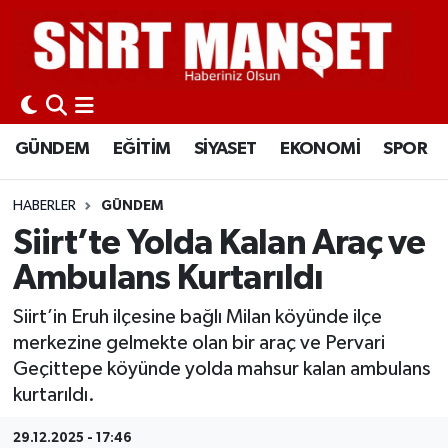
GÜNDEM
Siirt Nöbetçi Eczaneler
EĞİTİM
Siirt Hava Durumu
GÜNDEM
EĞİTİM
SİYASET
EKONOMİ
SPOR
SİYASET
Siirt Namaz Vakitleri
HABERLER
GÜNDEM
EKONOMİ
Siirt Trafik Yoğunluk Haritası
Siirt’te Yolda Kalan Araç ve
Ambulans Kurtarıldı
SPOR
Süper Lig Puan Durumu ve Fikstür
Siirt’in Eruh ilçesine bağlı Milan köyünde ilçe
İLÇELER
Tüm Manşetler
merkezine gelmekte olan bir araç ve Pervari
Geçittepe köyünde yolda mahsur kalan ambulans
KÜLTÜR-SANAT
Son Dakika Haberleri
kurtarıldı.
SAĞLIK-YAŞAM
Haber Arşivi
29.12.2025 - 17:46