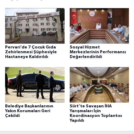
Pervari’de 7 Çocuk Gıda
Sosyal Hizmet
Zehirlenmesi Şüphesiyle
Merkezlerinin Performansı
Hastaneye Kaldırıldı
Değerlendirildi
Belediye Başkanlarının
Siirt’te Savaşan İHA
Yakın Korumaları Geri
Yarışmaları İçin
Çekildi
Koordinasyon Toplantısı
Yapıldı