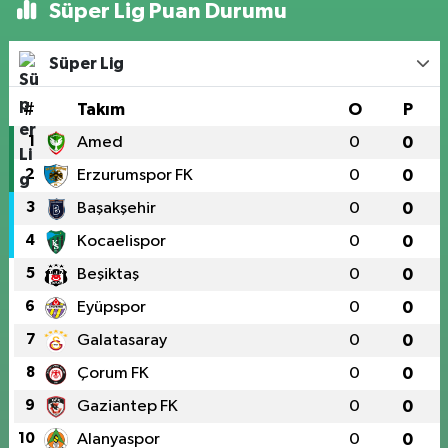
Süper Lig Puan Durumu
Süper Lig
#
Takım
O
P
1
Amed
0
0
2
Erzurumspor FK
0
0
3
Başakşehir
0
0
4
Kocaelispor
0
0
5
Beşiktaş
0
0
6
Eyüpspor
0
0
7
Galatasaray
0
0
8
Çorum FK
0
0
9
Gaziantep FK
0
0
10
Alanyaspor
0
0