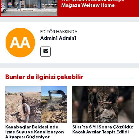
Mağaza Weltew Home
EDITÖR HAKKINDA
Admin1 Admin1
Bunlar da ilginizi çekebilir
Kayabağlar Beldesi'nde
Siirt'te 6 Yıl Sonra Çözüldü:
İçme Suyu ve Kanalizasyon
Kaçak Avcılar Tespit Edildi
Altyapısı Güçleniyor