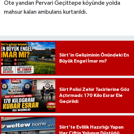
Öte yandan Pervari Geçittepe köyünde yolda
mahsur kalan ambulans kurtarıldı.
Siirt'in Gelişiminin Önündeki En
Büyük Engel İmar mı?
Siirt Polisi Zehir Tacirlerine Göz
Açtırmadı: 170 Kilo Esrar Ele
Geçirildi
Siirt'te Evlilik Hazırlığı Yapan
Her Çiftin Yolunun Düştüğü