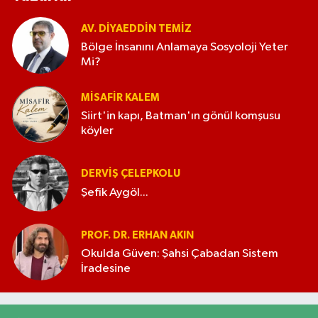
AV. DIYAEDDIN TEMIZ
Bölge İnsanını Anlamaya Sosyoloji Yeter
Mi?
MISAFIR KALEM
Siirt'in kapı, Batman'ın gönül komşusu
köyler
DERVIŞ ÇELEPKOLU
Şefik Aygöl...
PROF. DR. ERHAN AKIN
Okulda Güven: Şahsi Çabadan Sistem
İradesine