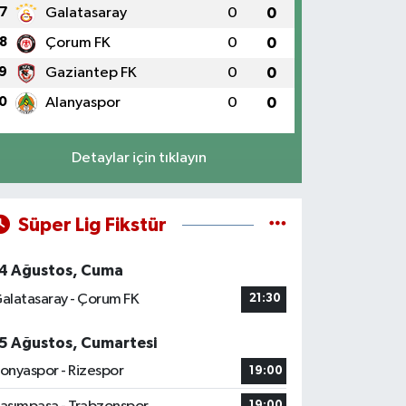
7
Galatasaray
0
0
8
Çorum FK
0
0
9
Gaziantep FK
0
0
0
Alanyaspor
0
0
Detaylar için tıklayın
Süper Lig Fikstür
4 Ağustos, Cuma
alatasaray - Çorum FK
21:30
5 Ağustos, Cumartesi
onyaspor - Rizespor
19:00
19:00