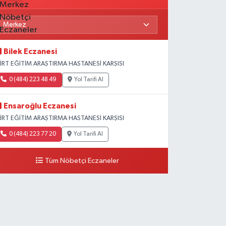
Bilek Eczanesi
İİRT EĞİTİM ARAŞTIRMA HASTANESİ KARŞISI
0 (484) 223 48 49
Yol Tarifi Al
Ensaroğlu Eczanesi
İİRT EĞİTİM ARAŞTIRMA HASTANESİ KARŞISI
0 (484) 223 77 20
Yol Tarifi Al
Tüm Nöbetçi Eczaneler