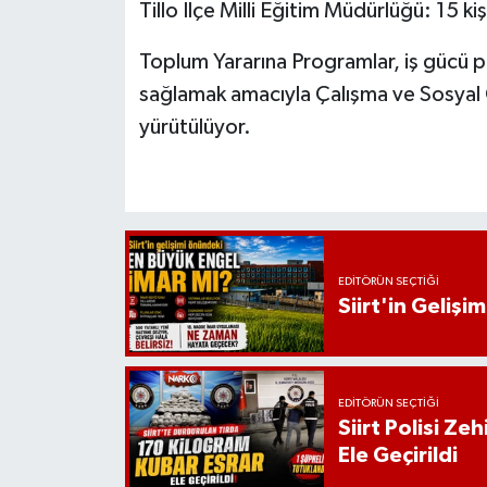
Tillo İlçe Milli Eğitim Müdürlüğü: 15 kiş
Toplum Yararına Programlar, iş gücü pi
sağlamak amacıyla Çalışma ve Sosyal Gü
yürütülüyor.
EDITÖRÜN SEÇTIĞI
Siirt'in Geliş
EDITÖRÜN SEÇTIĞI
Siirt Polisi Ze
Ele Geçirildi