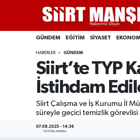
GÜNDEM
Siirt Nöbetçi Eczaneler
GÜNDEM
EĞİTİM
SİYASET
EKONOM
EĞİTİM
Siirt Hava Durumu
HABERLER
GÜNDEM
SİYASET
Siirt Namaz Vakitleri
Siirt’te TYP 
EKONOMİ
Siirt Trafik Yoğunluk Haritası
İstihdam Edi
SPOR
Süper Lig Puan Durumu ve Fikstür
Siirt Çalışma ve İş Kurumu İl 
İLÇELER
Tüm Manşetler
süreyle geçici temizlik görevlis
KÜLTÜR-SANAT
Son Dakika Haberleri
07.08.2025 - 14:36
YAYINLANMA
SAĞLIK-YAŞAM
Haber Arşivi