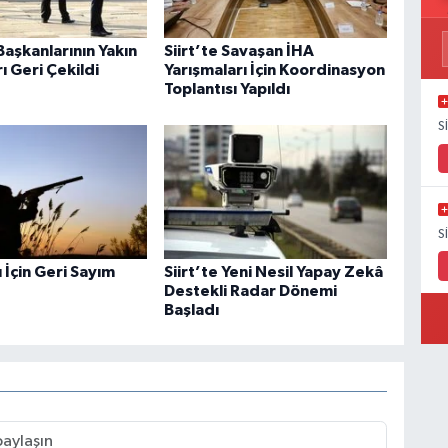
aşkanlarının Yakın
Siirt’te Savaşan İHA
 Geri Çekildi
Yarışmaları İçin Koordinasyon
Toplantısı Yapıldı
S
S
 İçin Geri Sayım
Siirt’te Yeni Nesil Yapay Zekâ
Destekli Radar Dönemi
Başladı