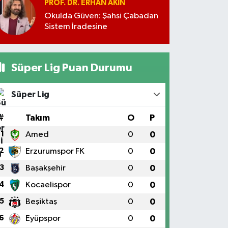
PROF. DR. ERHAN AKIN
Okulda Güven: Şahsi Çabadan
Sistem İradesine
Süper Lig Puan Durumu
Süper Lig
#
Takım
O
P
1
Amed
0
0
2
Erzurumspor FK
0
0
3
Başakşehir
0
0
4
Kocaelispor
0
0
5
Beşiktaş
0
0
6
Eyüpspor
0
0