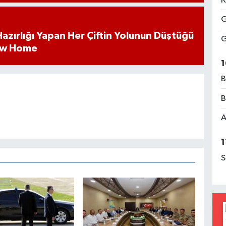
K
G
k Hazırlığı Yapan Her Çiftin Yolunun Düştüğü
G
ew Home
1
B
B
A
1
S