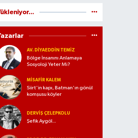
ükleniyor...
Yazarlar
AV. DIYAEDDIN TEMIZ
Bölge İnsanını Anlamaya
Sosyoloji Yeter Mi?
MISAFIR KALEM
Siirt'in kapı, Batman'ın gönül
komşusu köyler
DERVIŞ ÇELEPKOLU
Şefik Aygöl...