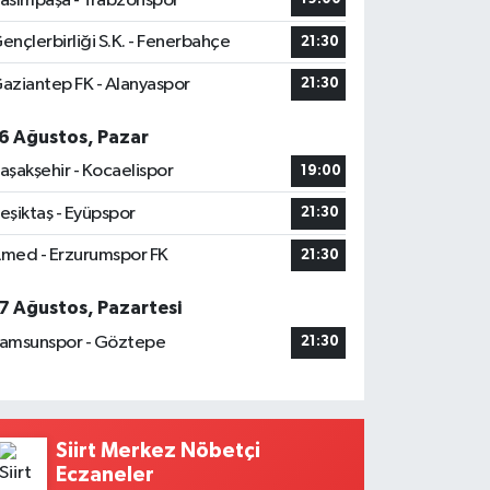
asımpaşa - Trabzonspor
ençlerbirliği S.K. - Fenerbahçe
21:30
aziantep FK - Alanyaspor
21:30
6 Ağustos, Pazar
aşakşehir - Kocaelispor
19:00
eşiktaş - Eyüpspor
21:30
med - Erzurumspor FK
21:30
7 Ağustos, Pazartesi
amsunspor - Göztepe
21:30
Siirt Merkez Nöbetçi
Eczaneler