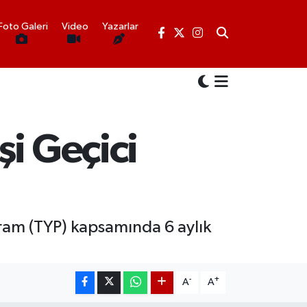
Foto Galeri
Video
Yazarlar
i Geçici
ram (TYP) kapsamında 6 aylık
-
+
A
A