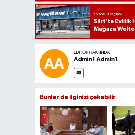
EDITÖRÜN SEÇTIĞI
Siirt'te Evlili
Mağaza Welt
EDITÖR HAKKINDA
Admin1 Admin1
Bunlar da ilginizi çekebilir