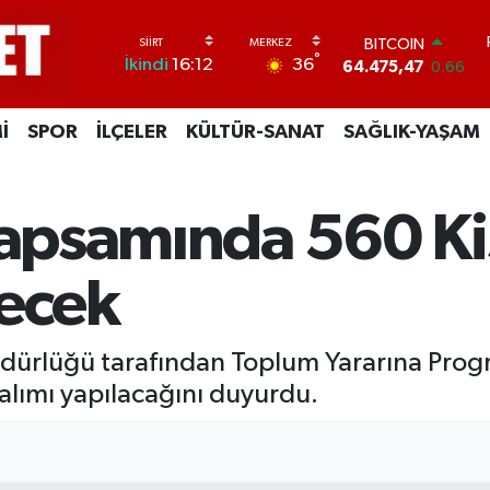
DOLAR
°
36
İkindi
16:12
47,5986
0.06
EURO
55,0700
0.1
İ
SPOR
İLÇELER
KÜLTÜR-SANAT
SAĞLIK-YAŞAM
STERLİN
64,2438
0.21
GRAM ALTIN
6518.23
0.39
Kapsamında 560 Kiş
BİST100
13.703
0
BITCOIN
lecek
64.475,47
0.66
Müdürlüğü tarafından Toplum Yararına Prog
i alımı yapılacağını duyurdu.