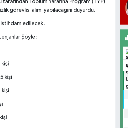
ğü tarafından Toplum Yararına Program (TYP)
lik görevlisi alımı yapılacağını duyurdu.
istihdam edilecek.
enjanlar Şöyle:
kişi
5 kişi
kişi
şi
işi