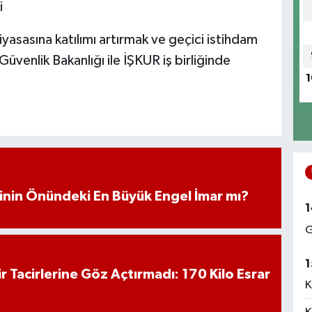
i
yasasına katılımı artırmak ve geçici istihdam
venlik Bakanlığı ile İŞKUR iş birliğinde
1
iminin Önündeki En Büyük Engel İmar mı?
1
G
1
hir Tacirlerine Göz Açtırmadı: 170 Kilo Esrar
K