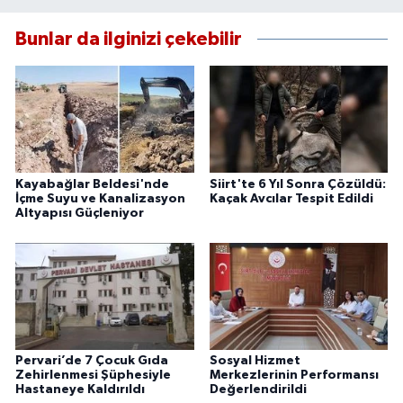
Bunlar da ilginizi çekebilir
Kayabağlar Beldesi'nde
Siirt'te 6 Yıl Sonra Çözüldü:
İçme Suyu ve Kanalizasyon
Kaçak Avcılar Tespit Edildi
Altyapısı Güçleniyor
Pervari’de 7 Çocuk Gıda
Sosyal Hizmet
Zehirlenmesi Şüphesiyle
Merkezlerinin Performansı
Hastaneye Kaldırıldı
Değerlendirildi