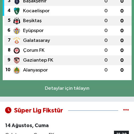
3
Başakşehir
0
0
4
Kocaelispor
0
0
5
Beşiktaş
0
0
6
Eyüpspor
0
0
7
Galatasaray
0
0
8
Çorum FK
0
0
9
Gaziantep FK
0
0
10
Alanyaspor
0
0
Detaylar için tıklayın
Süper Lig Fikstür
14 Ağustos, Cuma