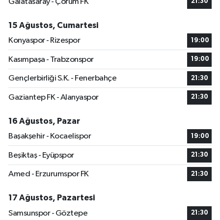
Galatasaray - Çorum FK
21:30
15 Ağustos, Cumartesi
Konyaspor - Rizespor
19:00
Kasımpaşa - Trabzonspor
19:00
Gençlerbirliği S.K. - Fenerbahçe
21:30
Gaziantep FK - Alanyaspor
21:30
16 Ağustos, Pazar
Başakşehir - Kocaelispor
19:00
Beşiktaş - Eyüpspor
21:30
Amed - Erzurumspor FK
21:30
17 Ağustos, Pazartesi
Samsunspor - Göztepe
21:30