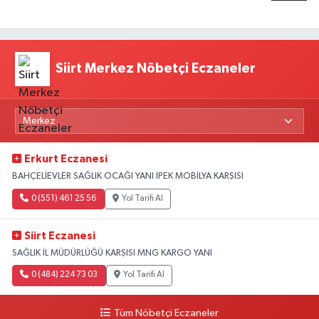
Siirt Merkez Nöbetçi Eczaneler
Erkurt Eczanesi
BAHÇELİEVLER SAĞLIK OCAĞI YANI İPEK MOBİLYA KARŞISI
0 (551) 461 25 56
Yol Tarifi Al
Siirt Eczanesi
SAĞLIK İL MÜDÜRLÜĞÜ KARŞISI MNG KARGO YANI
0 (484) 224 73 03
Yol Tarifi Al
Tüm Nöbetçi Eczaneler