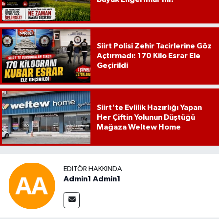
Siirt Polisi Zehir Tacirlerine Göz
Açtırmadı: 170 Kilo Esrar Ele
Geçirildi
Siirt'te Evlilik Hazırlığı Yapan
Her Çiftin Yolunun Düştüğü
Mağaza Weltew Home
EDITÖR HAKKINDA
Admin1 Admin1