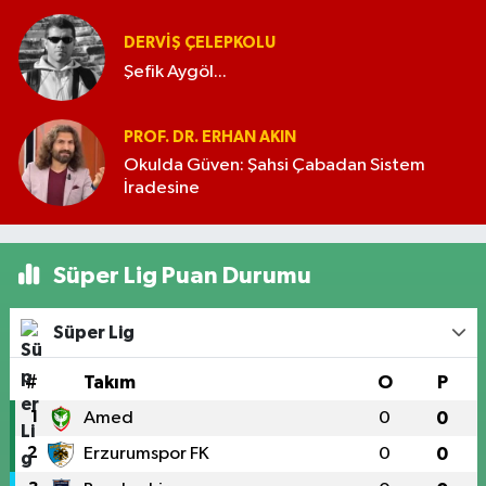
DERVIŞ ÇELEPKOLU
Şefik Aygöl...
PROF. DR. ERHAN AKIN
Okulda Güven: Şahsi Çabadan Sistem
İradesine
Süper Lig Puan Durumu
Süper Lig
#
Takım
O
P
1
Amed
0
0
2
Erzurumspor FK
0
0