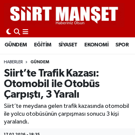
GÜNDEM
Siirt Nöbetçi Eczaneler
EĞİTİM
Siirt Hava Durumu
GÜNDEM
EĞİTİM
SİYASET
EKONOMİ
SPOR
SİYASET
Siirt Namaz Vakitleri
HABERLER
GÜNDEM
EKONOMİ
Siirt Trafik Yoğunluk Haritası
Siirt’te Trafik Kazası:
Otomobil ile Otobüs
SPOR
Süper Lig Puan Durumu ve Fikstür
Çarpıştı, 3 Yaralı
İLÇELER
Tüm Manşetler
Siirt’te meydana gelen trafik kazasında otomobil
ile yolcu otobüsünün çarpışması sonucu 3 kişi
KÜLTÜR-SANAT
Son Dakika Haberleri
yaralandı.
SAĞLIK-YAŞAM
Haber Arşivi
17.02.2026 - 18:35