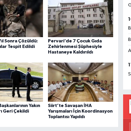
G
1
B
B
 Yıl Sonra Çözüldü:
Pervari’de 7 Çocuk Gıda
lar Tespit Edildi
Zehirlenmesi Şüphesiyle
A
Hastaneye Kaldırıldı
1
S
aşkanlarının Yakın
Siirt’te Savaşan İHA
 Geri Çekildi
Yarışmaları İçin Koordinasyon
Toplantısı Yapıldı