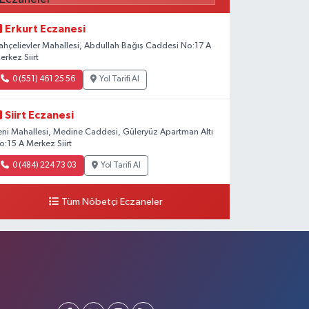
Erkurt Eczanesi
ahçelievler Mahallesi, Abdullah Bağış Caddesi No:17 A
erkez Siirt
0 (551) 461 25 56
Yol Tarifi Al
Siirt Eczanesi
eni Mahallesi, Medine Caddesi, Güleryüz Apartman Altı
o:15 A Merkez Siirt
0 (484) 224 73 03
Yol Tarifi Al
Tüm Nöbetçi Eczaneler