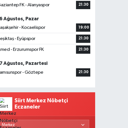
aziantep FK - Alanyaspor
21:30
6 Ağustos, Pazar
aşakşehir - Kocaelispor
19:00
eşiktaş - Eyüpspor
21:30
med - Erzurumspor FK
21:30
7 Ağustos, Pazartesi
amsunspor - Göztepe
21:30
Siirt Merkez Nöbetçi
Eczaneler