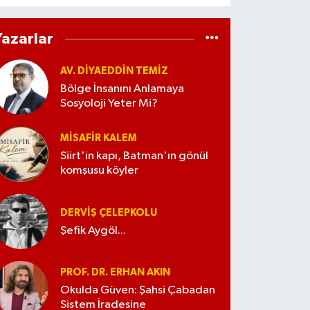
Yazarlar
AV. DIYAEDDIN TEMIZ
Bölge İnsanını Anlamaya
Sosyoloji Yeter Mi?
MISAFIR KALEM
Siirt'in kapı, Batman'ın gönül
komşusu köyler
DERVIŞ ÇELEPKOLU
Şefik Aygöl...
PROF. DR. ERHAN AKIN
Okulda Güven: Şahsi Çabadan
Sistem İradesine