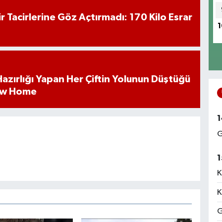
hir Tacirlerine Göz Açtırmadı: 170 Kilo Esrar
1
k Hazırlığı Yapan Her Çiftin Yolunun Düştüğü
ew Home
1
G
1
K
K
G