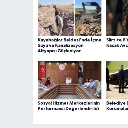
Kayabağlar Beldesi'nde İçme
Siirt'te 6
Suyu ve Kanalizasyon
Kaçak Avcı
Altyapısı Güçleniyor
Sosyal Hizmet Merkezlerinin
Belediye B
Performansı Değerlendirildi
Korumaları