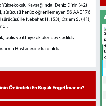
lek Yüksekokulu Kavşağı'nda, Deniz D'nin (42)
il, sürücüsü henüz öğrenilemeyen 56 AAE 176
il sürücüsü ile Nebahat H. (53), Özlem Ş. (41),
ndı.
k, polis ve itfaiye ekipleri sevk edildi.
raştırma Hastanesine kaldırıldı.
iminin Önündeki En Büyük Engel İmar mı?