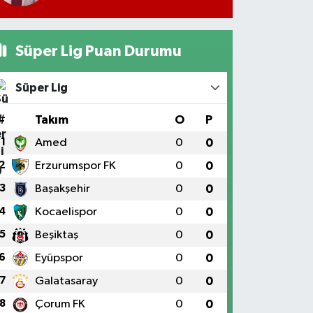
Süper Lig Puan Durumu
Süper Lig
#
Takım
O
P
1
Amed
0
0
2
Erzurumspor FK
0
0
3
Başakşehir
0
0
4
Kocaelispor
0
0
5
Beşiktaş
0
0
6
Eyüpspor
0
0
7
Galatasaray
0
0
8
Çorum FK
0
0