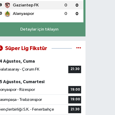
9
Gaziantep FK
0
0
0
Alanyaspor
0
0
Detaylar için tıklayın
Süper Lig Fikstür
4 Ağustos, Cuma
alatasaray - Çorum FK
21:30
5 Ağustos, Cumartesi
onyaspor - Rizespor
19:00
asımpaşa - Trabzonspor
19:00
ençlerbirliği S.K. - Fenerbahçe
21:30