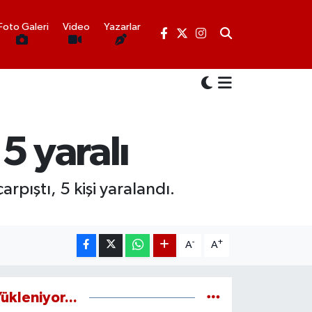
Foto Galeri
Video
Yazarlar
 5 yaralı
rpıştı, 5 kişi yaralandı.
-
+
A
A
ükleniyor...