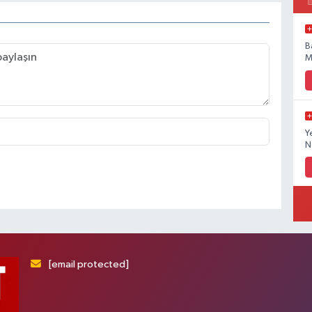
B
M
Y
N
[email protected]