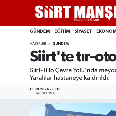
GÜNDEM
Siirt Nöbetçi Eczaneler
GÜNDEM
EĞİTİM
SİYASET
EKONOM
EĞİTİM
Siirt Hava Durumu
HABERLER
GÜNDEM
SİYASET
Siirt Namaz Vakitleri
Siirt'te tır-o
EKONOMİ
Siirt Trafik Yoğunluk Haritası
Siirt-Tillo Çevre Yolu'nda meyda
SPOR
Süper Lig Puan Durumu ve Fikstür
Yaralılar hastaneye kaldırıldı.
İLÇELER
Tüm Manşetler
13.09.2024 - 13:16
YAYINLANMA
KÜLTÜR-SANAT
Son Dakika Haberleri
SAĞLIK-YAŞAM
Haber Arşivi