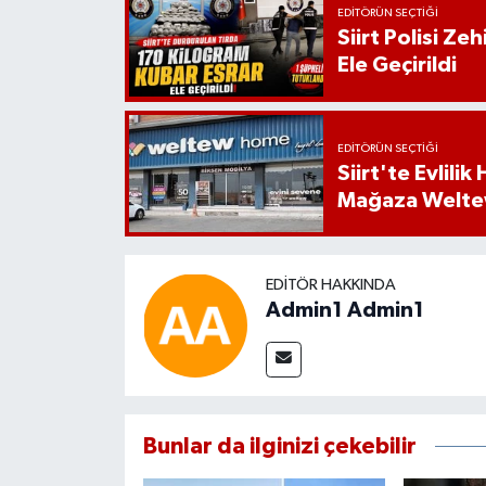
EDITÖRÜN SEÇTIĞI
Siirt Polisi Ze
Ele Geçirildi
EDITÖRÜN SEÇTIĞI
Siirt'te Evlili
Mağaza Welt
EDITÖR HAKKINDA
Admin1 Admin1
Bunlar da ilginizi çekebilir