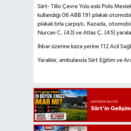
Siirt- Tillo Çevre Yolu eski Polis Mes
kullandığı 06 ABB 191 plakalı otomob
plakalı tırla çarpıştı. Kazada, otomob
Nurcan C. (43) ve Atlas Ç. (45) yarala
İhbar üzerine kaza yerine 112 Acil Sağlı
Yaralılar, ambulansla Siirt Eğitim ve A
EDITÖRÜN SEÇTIĞI
Siirt'in Geliş