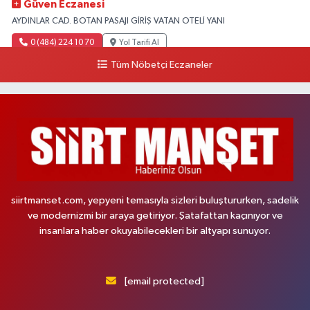
Güven Eczanesi
AYDINLAR CAD. BOTAN PASAJI GİRİŞ VATAN OTELİ YANI
0 (484) 224 10 70
Yol Tarifi Al
Tüm Nöbetçi Eczaneler
siirtmanset.com, yepyeni temasıyla sizleri buluştururken, sadelik
ve modernizmi bir araya getiriyor. Şatafattan kaçınıyor ve
insanlara haber okuyabilecekleri bir altyapı sunuyor.
[email protected]