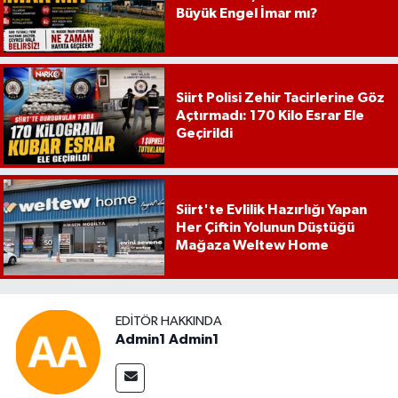
Büyük Engel İmar mı?
Siirt Polisi Zehir Tacirlerine Göz
Açtırmadı: 170 Kilo Esrar Ele
Geçirildi
Siirt'te Evlilik Hazırlığı Yapan
Her Çiftin Yolunun Düştüğü
Mağaza Weltew Home
EDITÖR HAKKINDA
Admin1 Admin1