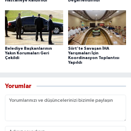
Hastaneye Kaldırıldı
Değerlendirildi
Belediye Başkanlarının
Siirt’te Savaşan İHA
Yakın Korumaları Geri
Yarışmaları İçin
Çekildi
Koordinasyon Toplantısı
Yapıldı
Yorumlar