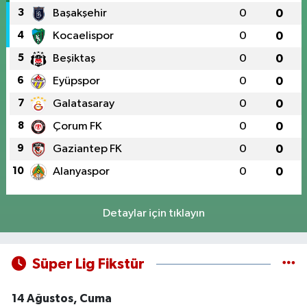
3
Başakşehir
0
0
4
Kocaelispor
0
0
5
Beşiktaş
0
0
6
Eyüpspor
0
0
7
Galatasaray
0
0
8
Çorum FK
0
0
9
Gaziantep FK
0
0
10
Alanyaspor
0
0
Detaylar için tıklayın
Süper Lig Fikstür
14 Ağustos, Cuma