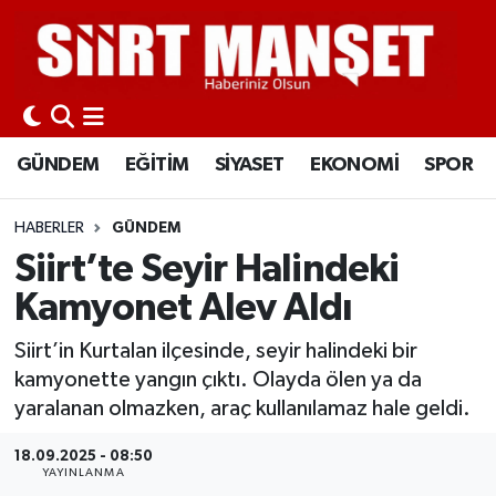
GÜNDEM
Siirt Nöbetçi Eczaneler
EĞİTİM
Siirt Hava Durumu
GÜNDEM
EĞİTİM
SİYASET
EKONOMİ
SPOR
SİYASET
Siirt Namaz Vakitleri
HABERLER
GÜNDEM
EKONOMİ
Siirt Trafik Yoğunluk Haritası
Siirt’te Seyir Halindeki
Kamyonet Alev Aldı
SPOR
Süper Lig Puan Durumu ve Fikstür
Siirt’in Kurtalan ilçesinde, seyir halindeki bir
İLÇELER
Tüm Manşetler
kamyonette yangın çıktı. Olayda ölen ya da
yaralanan olmazken, araç kullanılamaz hale geldi.
KÜLTÜR-SANAT
Son Dakika Haberleri
18.09.2025 - 08:50
YAYINLANMA
SAĞLIK-YAŞAM
Haber Arşivi