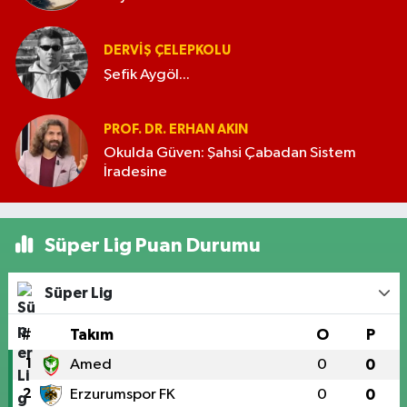
DERVIŞ ÇELEPKOLU
Şefik Aygöl...
PROF. DR. ERHAN AKIN
Okulda Güven: Şahsi Çabadan Sistem
İradesine
Süper Lig Puan Durumu
Süper Lig
#
Takım
O
P
1
Amed
0
0
2
Erzurumspor FK
0
0