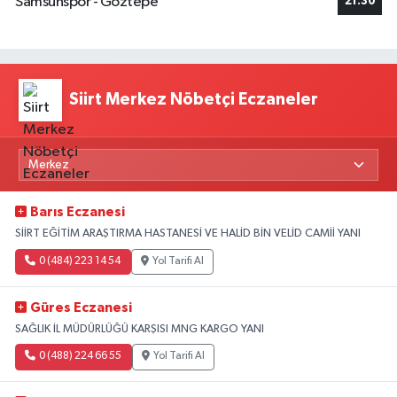
Samsunspor - Göztepe
21:30
Siirt Merkez Nöbetçi Eczaneler
Barıs Eczanesi
SİİRT EĞİTİM ARAŞTIRMA HASTANESİ VE HALİD BİN VELİD CAMİİ YANI
0 (484) 223 14 54
Yol Tarifi Al
Güres Eczanesi
SAĞLIK İL MÜDÜRLÜĞÜ KARŞISI MNG KARGO YANI
0 (488) 224 66 55
Yol Tarifi Al