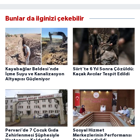
Bunlar da ilginizi çekebilir
Kayabağlar Beldesi'nde
Siirt'te 6 Yıl Sonra Çözüldü:
İçme Suyu ve Kanalizasyon
Kaçak Avcılar Tespit Edildi
Altyapısı Güçleniyor
Pervari’de 7 Çocuk Gıda
Sosyal Hizmet
Zehirlenmesi Şüphesiyle
Merkezlerinin Performansı