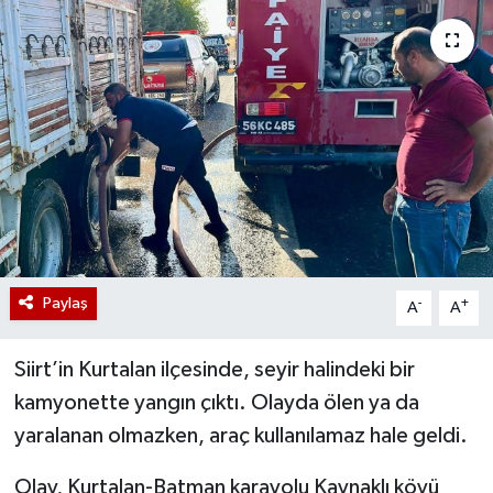
Paylaş
-
+
A
A
Siirt’in Kurtalan ilçesinde, seyir halindeki bir
kamyonette yangın çıktı. Olayda ölen ya da
yaralanan olmazken, araç kullanılamaz hale geldi.
Olay, Kurtalan-Batman karayolu Kaynaklı köyü