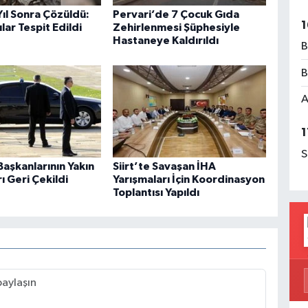
 Yıl Sonra Çözüldü:
Pervari’de 7 Çocuk Gıda
1
lar Tespit Edildi
Zehirlenmesi Şüphesiyle
Hastaneye Kaldırıldı
B
B
A
1
S
aşkanlarının Yakın
Siirt’te Savaşan İHA
 Geri Çekildi
Yarışmaları İçin Koordinasyon
Toplantısı Yapıldı