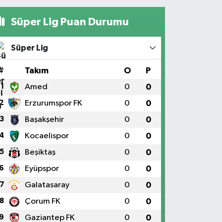
Süper Lig Puan Durumu
Süper Lig
#
Takım
O
P
1
Amed
0
0
2
Erzurumspor FK
0
0
3
Başakşehir
0
0
4
Kocaelispor
0
0
5
Beşiktaş
0
0
6
Eyüpspor
0
0
7
Galatasaray
0
0
8
Çorum FK
0
0
9
Gaziantep FK
0
0