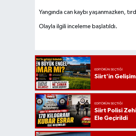
Yangında can kaybı yaşanmazken, tır
Olayla ilgili inceleme başlatıldı.
EDITÖRÜN SEÇTIĞI
Siirt'in Geliş
EDITÖRÜN SEÇTIĞI
Siirt Polisi Ze
Ele Geçirildi