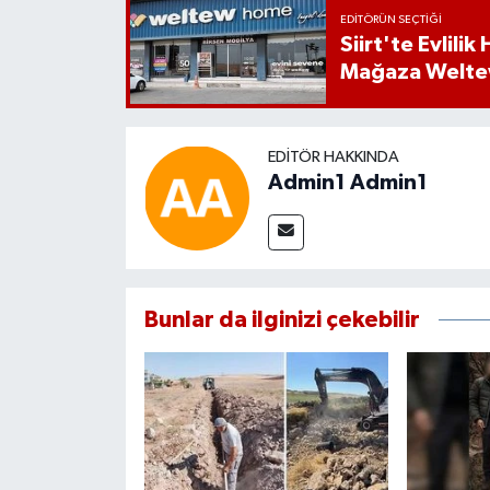
EDITÖRÜN SEÇTIĞI
Siirt'te Evlili
Mağaza Welt
EDITÖR HAKKINDA
Admin1 Admin1
Bunlar da ilginizi çekebilir