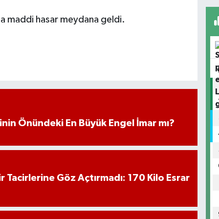
da maddi hasar meydana geldi.
iminin Önündeki En Büyük Engel İmar mı?
hir Tacirlerine Göz Açtırmadı: 170 Kilo Esrar