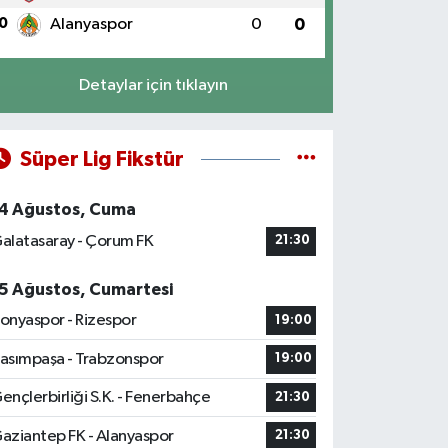
0
Alanyaspor
0
0
Detaylar için tıklayın
Süper Lig Fikstür
4 Ağustos, Cuma
alatasaray - Çorum FK
21:30
5 Ağustos, Cumartesi
onyaspor - Rizespor
19:00
asımpaşa - Trabzonspor
19:00
ençlerbirliği S.K. - Fenerbahçe
21:30
aziantep FK - Alanyaspor
21:30