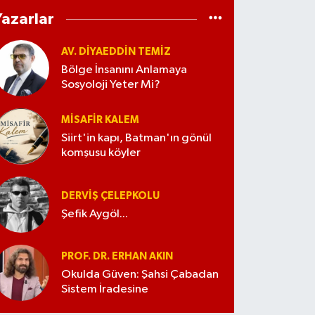
Yazarlar
AV. DIYAEDDIN TEMIZ
Bölge İnsanını Anlamaya
Sosyoloji Yeter Mi?
MISAFIR KALEM
Siirt'in kapı, Batman'ın gönül
komşusu köyler
DERVIŞ ÇELEPKOLU
Şefik Aygöl...
PROF. DR. ERHAN AKIN
Okulda Güven: Şahsi Çabadan
Sistem İradesine