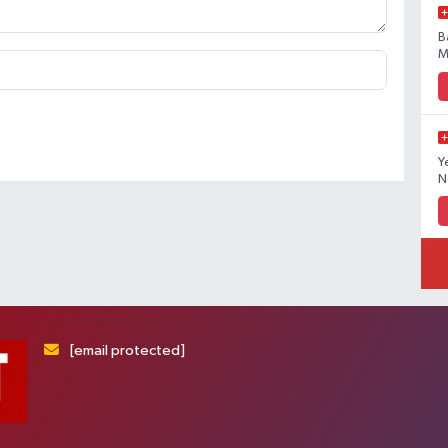
B
M
Y
N
[email protected]