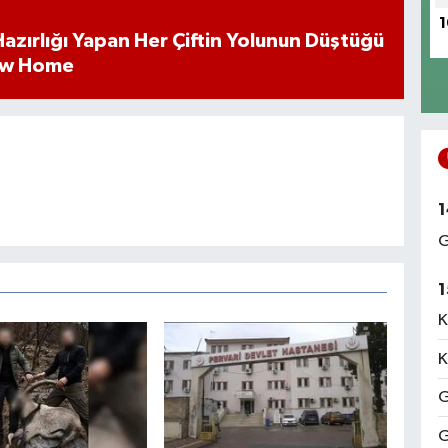
1
k Hazırlığı Yapan Her Çiftin Yolunun Düştüğü
ew Home
1
G
1
K
K
G
G