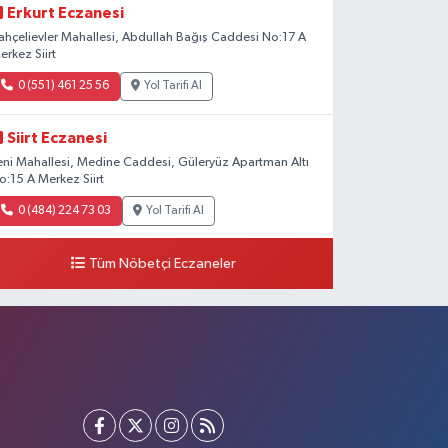
Erkurt Eczanesi
ahçelievler Mahallesi, Abdullah Bağış Caddesi No:17 A
erkez Siirt
0 (551) 461 25 56
Yol Tarifi Al
Siirt Eczanesi
eni Mahallesi, Medine Caddesi, Güleryüz Apartman Altı
o:15 A Merkez Siirt
0 (484) 224 73 03
Yol Tarifi Al
Tüm Nöbetçi Eczaneler