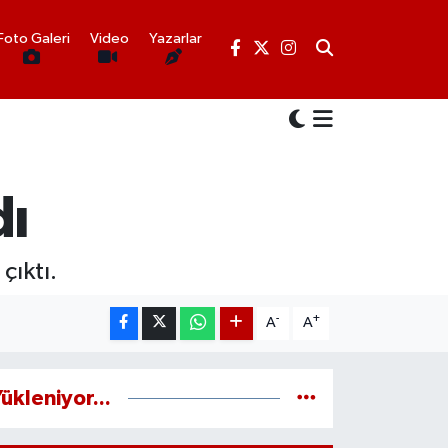
Foto Galeri
Video
Yazarlar
dı
çıktı.
-
+
A
A
ükleniyor...