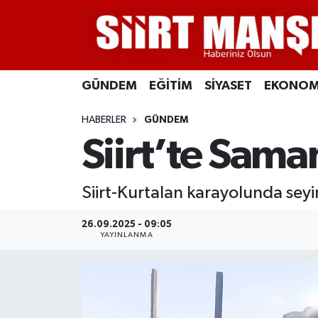
GÜNDEM
Siirt Nöbetçi Eczaneler
GÜNDEM
EĞİTİM
SİYASET
EKONOM
EĞİTİM
Siirt Hava Durumu
HABERLER
GÜNDEM
SİYASET
Siirt Namaz Vakitleri
Siirt’te Saman
EKONOMİ
Siirt Trafik Yoğunluk Haritası
Siirt-Kurtalan karayolunda seyi
SPOR
Süper Lig Puan Durumu ve Fikstür
26.09.2025 - 09:05
İLÇELER
Tüm Manşetler
YAYINLANMA
KÜLTÜR-SANAT
Son Dakika Haberleri
SAĞLIK-YAŞAM
Haber Arşivi