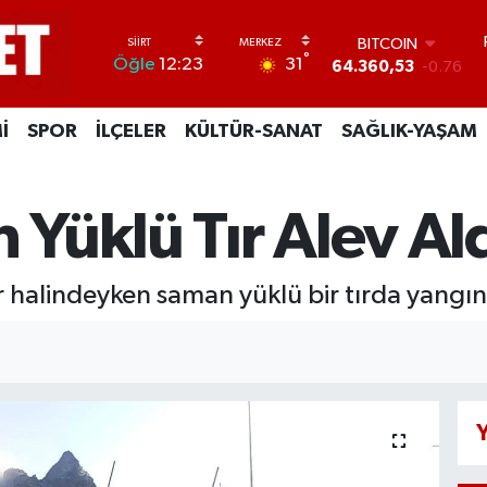
BITCOIN
°
31
Öğle
12:23
64.360,53
-0.76
DOLAR
47,7143
0.16
İ
SPOR
İLÇELER
KÜLTÜR-SANAT
SAĞLIK-YAŞAM
EURO
55,0317
-0.02
STERLİN
64,2463
0.07
 Yüklü Tır Alev Al
GRAM ALTIN
6574.81
1.44
BİST100
r halindeyken saman yüklü bir tırda yangın 
13.799
70
Y