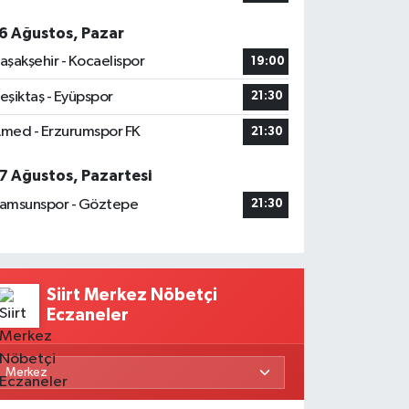
6 Ağustos, Pazar
aşakşehir - Kocaelispor
19:00
eşiktaş - Eyüpspor
21:30
med - Erzurumspor FK
21:30
7 Ağustos, Pazartesi
amsunspor - Göztepe
21:30
Siirt Merkez Nöbetçi
Eczaneler