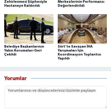
Zehirlenmesi Şüphesiyle
Merkezlerinin Performansı
Hastaneye Kaldırıldı
Değerlendirildi
Belediye Başkanlarının
Siirt’te Savaşan İHA
Yakın Korumaları Geri
Yarışmaları İçin
Çekildi
Koordinasyon Toplantısı
Yapıldı
Yorumlar