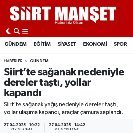
GÜNDEM
Siirt Nöbetçi Eczaneler
EĞİTİM
Siirt Hava Durumu
GÜNDEM
EĞİTİM
SİYASET
EKONOMİ
SPOR
SİYASET
Siirt Namaz Vakitleri
HABERLER
GÜNDEM
EKONOMİ
Siirt Trafik Yoğunluk Haritası
Siirt’te sağanak nedeniyle
dereler taştı, yollar
SPOR
Süper Lig Puan Durumu ve Fikstür
kapandı
İLÇELER
Tüm Manşetler
Siirt’te sağanak yağış nedeniyle dereler taştı,
yollar ulaşıma kapandı, araçlar çamura saplandı.
KÜLTÜR-SANAT
Son Dakika Haberleri
27.04.2025 - 10:22
27.04.2025 - 14:42
SAĞLIK-YAŞAM
Haber Arşivi
YAYINLANMA
GÜNCELLEME