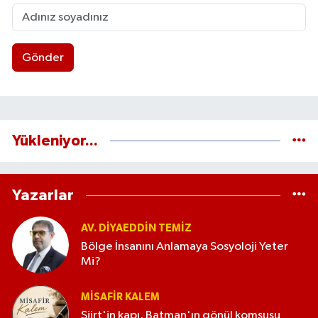
Gönder
Yükleniyor...
Yazarlar
AV. DIYAEDDIN TEMIZ
Bölge İnsanını Anlamaya Sosyoloji Yeter
Mi?
MISAFIR KALEM
Siirt'in kapı, Batman'ın gönül komşusu