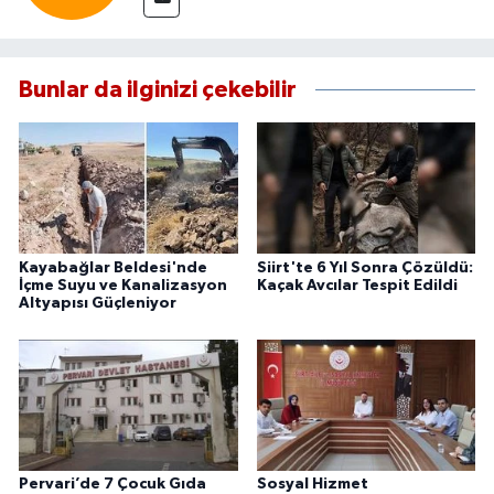
Bunlar da ilginizi çekebilir
Kayabağlar Beldesi'nde
Siirt'te 6 Yıl Sonra Çözüldü:
İçme Suyu ve Kanalizasyon
Kaçak Avcılar Tespit Edildi
Altyapısı Güçleniyor
Pervari’de 7 Çocuk Gıda
Sosyal Hizmet