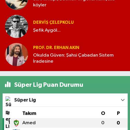
köyler
DERVIŞ ÇELEPKOLU
Şefik Aygöl...
PROF. DR. ERHAN AKIN
Okulda Güven: Şahsi Çabadan Sistem
İradesine
Süper Lig Puan Durumu
Süper Lig
#
Takım
O
P
1
Amed
0
0