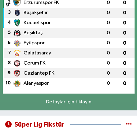
2
Erzurumspor FK
0
0
3
Başakşehir
0
0
4
Kocaelispor
0
0
5
Beşiktaş
0
0
6
Eyüpspor
0
0
7
Galatasaray
0
0
8
Çorum FK
0
0
9
Gaziantep FK
0
0
10
Alanyaspor
0
0
Detaylar için tıklayın
Süper Lig Fikstür