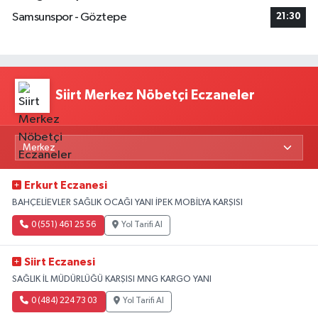
Samsunspor - Göztepe
21:30
Siirt Merkez Nöbetçi Eczaneler
Erkurt Eczanesi
BAHÇELİEVLER SAĞLIK OCAĞI YANI İPEK MOBİLYA KARŞISI
0 (551) 461 25 56
Yol Tarifi Al
Siirt Eczanesi
SAĞLIK İL MÜDÜRLÜĞÜ KARŞISI MNG KARGO YANI
0 (484) 224 73 03
Yol Tarifi Al