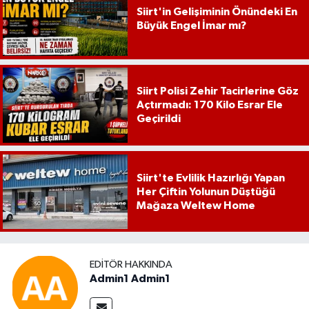
Siirt'in Gelişiminin Önündeki En
Büyük Engel İmar mı?
Siirt Polisi Zehir Tacirlerine Göz
Açtırmadı: 170 Kilo Esrar Ele
Geçirildi
Siirt'te Evlilik Hazırlığı Yapan
Her Çiftin Yolunun Düştüğü
Mağaza Weltew Home
EDITÖR HAKKINDA
Admin1 Admin1