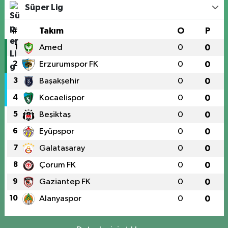
Süper Lig
#
Takım
O
P
1
Amed
0
0
2
Erzurumspor FK
0
0
3
Başakşehir
0
0
4
Kocaelispor
0
0
5
Beşiktaş
0
0
6
Eyüpspor
0
0
7
Galatasaray
0
0
8
Çorum FK
0
0
9
Gaziantep FK
0
0
10
Alanyaspor
0
0