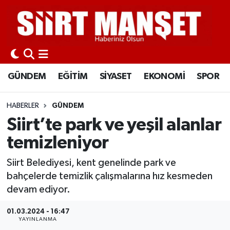
GÜNDEM
Siirt Nöbetçi Eczaneler
EĞİTİM
Siirt Hava Durumu
GÜNDEM
EĞİTİM
SİYASET
EKONOMİ
SPOR
SİYASET
Siirt Namaz Vakitleri
HABERLER
GÜNDEM
EKONOMİ
Siirt Trafik Yoğunluk Haritası
Siirt’te park ve yeşil alanlar
temizleniyor
SPOR
Süper Lig Puan Durumu ve Fikstür
Siirt Belediyesi, kent genelinde park ve
İLÇELER
Tüm Manşetler
bahçelerde temizlik çalışmalarına hız kesmeden
devam ediyor.
KÜLTÜR-SANAT
Son Dakika Haberleri
01.03.2024 - 16:47
YAYINLANMA
SAĞLIK-YAŞAM
Haber Arşivi