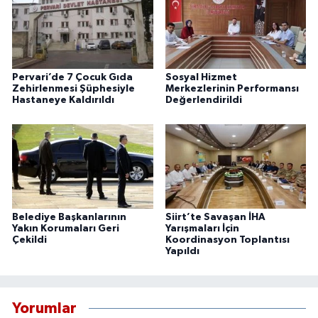
Pervari’de 7 Çocuk Gıda
Sosyal Hizmet
Zehirlenmesi Şüphesiyle
Merkezlerinin Performansı
Hastaneye Kaldırıldı
Değerlendirildi
Belediye Başkanlarının
Siirt’te Savaşan İHA
Yakın Korumaları Geri
Yarışmaları İçin
Çekildi
Koordinasyon Toplantısı
Yapıldı
Yorumlar