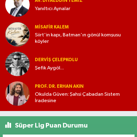
AV. DIYAEDDIN TEMIZ
Yanıltıcı Aynalar
MISAFIR KALEM
Siirt'in kapı, Batman'ın gönül komşusu
köyler
DERVIŞ ÇELEPKOLU
Şefik Aygöl...
PROF. DR. ERHAN AKIN
Okulda Güven: Şahsi Çabadan Sistem
İradesine
Süper Lig Puan Durumu