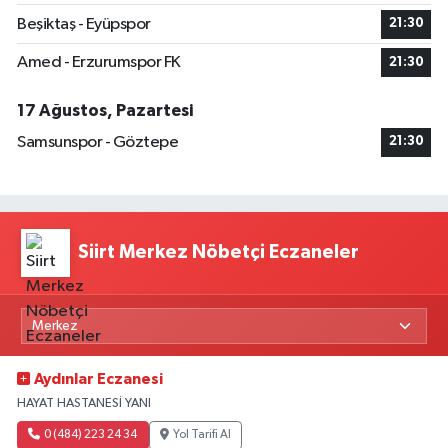
Beşiktaş - Eyüpspor
21:30
Amed - Erzurumspor FK
21:30
17 Ağustos, Pazartesi
Samsunspor - Göztepe
21:30
Siirt Merkez Nöbetçi Eczaneler
Aydınlar Eczanesi
HAYAT HASTANESİ YANI
0 (484) 223 24 34
Yol Tarifi Al