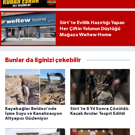
Siirt'te Evlilik Hazırlığı Yapan
Her Çiftin Yolunun Düştüğü
Mağaza Weltew Home
Bunlar da ilginizi çekebilir
Kayabağlar Beldesi'nde
Siirt'te 6 Yıl Sonra Çözüldü:
İçme Suyu ve Kanalizasyon
Kaçak Avcılar Tespit Edildi
Altyapısı Güçleniyor