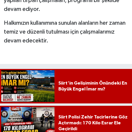
yapılan tırpan çalışmaları, programlı bir şekilde
devam ediyor.
Halkımızın kullanımına sunulan alanların her zaman
temiz ve düzenli tutulması için çalışmalarımız
devam edecektir.
Siirt'in Gelişiminin Önündeki En
Büyük Engel İmar mı?
Siirt Polisi Zehir Tacirlerine Göz
Açtırmadı: 170 Kilo Esrar Ele
Geçirildi