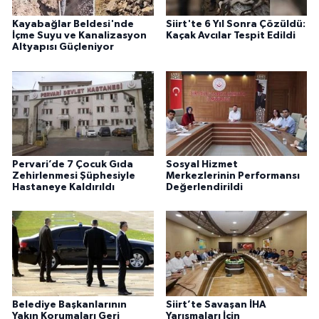
Kayabağlar Beldesi'nde
Siirt'te 6 Yıl Sonra Çözüldü:
İçme Suyu ve Kanalizasyon
Kaçak Avcılar Tespit Edildi
Altyapısı Güçleniyor
Pervari’de 7 Çocuk Gıda
Sosyal Hizmet
Zehirlenmesi Şüphesiyle
Merkezlerinin Performansı
Hastaneye Kaldırıldı
Değerlendirildi
Belediye Başkanlarının
Siirt’te Savaşan İHA
Yakın Korumaları Geri
Yarışmaları İçin