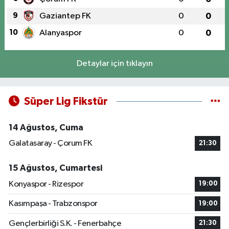
9
Gaziantep FK
0
0
10
Alanyaspor
0
0
Detaylar için tıklayın
Süper Lig Fikstür
14 Ağustos, Cuma
Galatasaray - Çorum FK
21:30
15 Ağustos, Cumartesi
Konyaspor - Rizespor
19:00
Kasımpaşa - Trabzonspor
19:00
Gençlerbirliği S.K. - Fenerbahçe
21:30