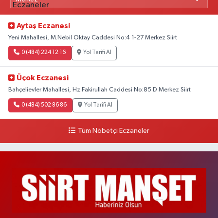
Aytaş Eczanesi
Yeni Mahallesi, M.Nebil Oktay Caddesi No:4 1-27 Merkez Siirt
0 (484) 224 12 16
Yol Tarifi Al
Üçok Eczanesi
Bahçelievler Mahallesi, Hz.Fakirullah Caddesi No:85 D Merkez Siirt
0 (484) 502 86 86
Yol Tarifi Al
Tüm Nöbetçi Eczaneler