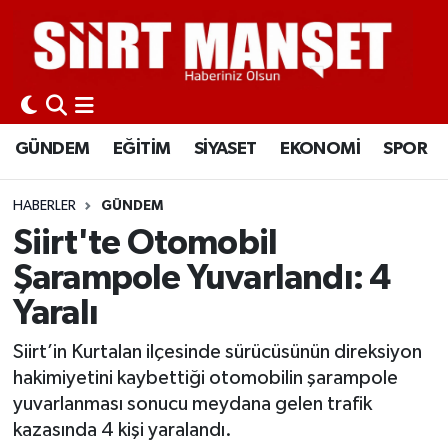
GÜNDEM
Siirt Nöbetçi Eczaneler
EĞİTİM
Siirt Hava Durumu
GÜNDEM
EĞİTİM
SİYASET
EKONOMİ
SPOR
SİYASET
Siirt Namaz Vakitleri
HABERLER
GÜNDEM
EKONOMİ
Siirt Trafik Yoğunluk Haritası
Siirt'te Otomobil
Şarampole Yuvarlandı: 4
SPOR
Süper Lig Puan Durumu ve Fikstür
Yaralı
İLÇELER
Tüm Manşetler
Siirt’in Kurtalan ilçesinde sürücüsünün direksiyon
hakimiyetini kaybettiği otomobilin şarampole
KÜLTÜR-SANAT
Son Dakika Haberleri
yuvarlanması sonucu meydana gelen trafik
kazasında 4 kişi yaralandı.
SAĞLIK-YAŞAM
Haber Arşivi