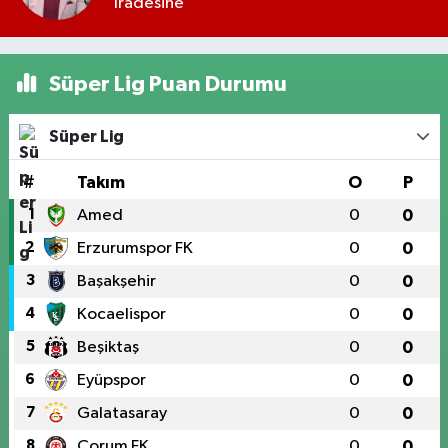
İradesine
Süper Lig Puan Durumu
Süper Lig
#
Takım
O
P
1
Amed
0
0
2
Erzurumspor FK
0
0
3
Başakşehir
0
0
4
Kocaelispor
0
0
5
Beşiktaş
0
0
6
Eyüpspor
0
0
7
Galatasaray
0
0
8
Çorum FK
0
0