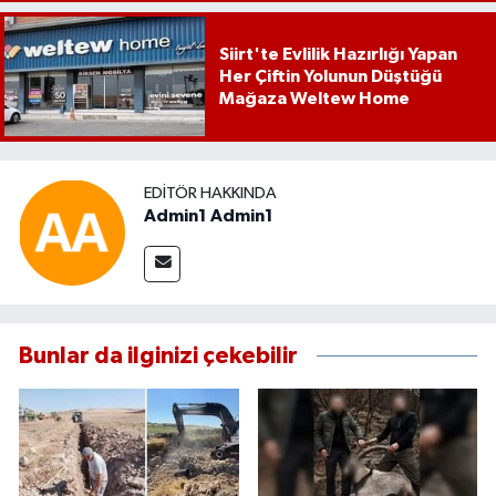
Siirt'te Evlilik Hazırlığı Yapan
Her Çiftin Yolunun Düştüğü
Mağaza Weltew Home
EDITÖR HAKKINDA
Admin1 Admin1
Bunlar da ilginizi çekebilir