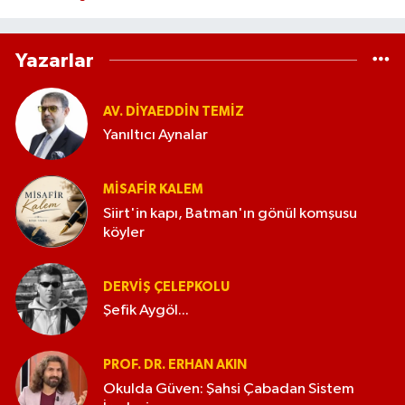
Yazarlar
AV. DIYAEDDIN TEMIZ
Yanıltıcı Aynalar
MISAFIR KALEM
Siirt'in kapı, Batman'ın gönül komşusu
köyler
DERVIŞ ÇELEPKOLU
Şefik Aygöl...
PROF. DR. ERHAN AKIN
Okulda Güven: Şahsi Çabadan Sistem