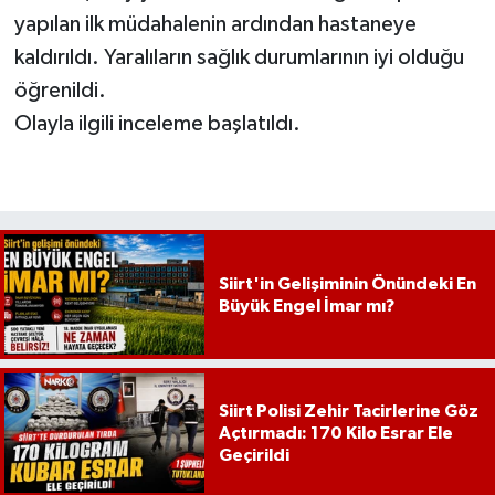
yapılan ilk müdahalenin ardından hastaneye
kaldırıldı. Yaralıların sağlık durumlarının iyi olduğu
öğrenildi.
Olayla ilgili inceleme başlatıldı.
Siirt'in Gelişiminin Önündeki En
Büyük Engel İmar mı?
Siirt Polisi Zehir Tacirlerine Göz
Açtırmadı: 170 Kilo Esrar Ele
Geçirildi