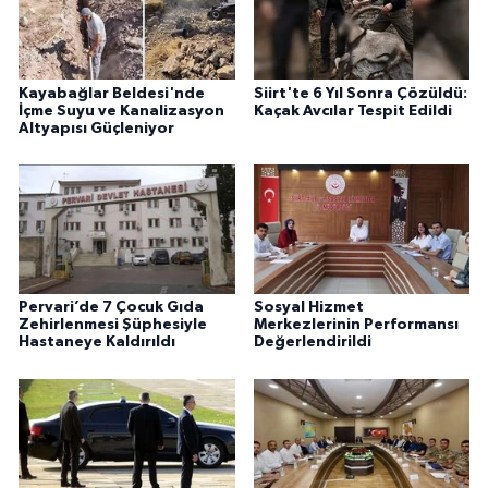
Kayabağlar Beldesi'nde
Siirt'te 6 Yıl Sonra Çözüldü:
İçme Suyu ve Kanalizasyon
Kaçak Avcılar Tespit Edildi
Altyapısı Güçleniyor
Pervari’de 7 Çocuk Gıda
Sosyal Hizmet
Zehirlenmesi Şüphesiyle
Merkezlerinin Performansı
Hastaneye Kaldırıldı
Değerlendirildi