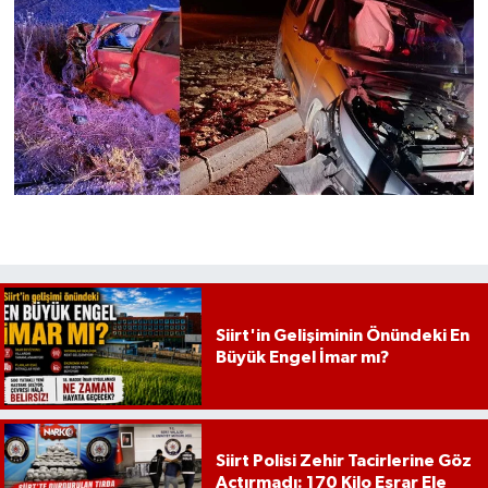
Siirt'in Gelişiminin Önündeki En
Büyük Engel İmar mı?
Siirt Polisi Zehir Tacirlerine Göz
Açtırmadı: 170 Kilo Esrar Ele