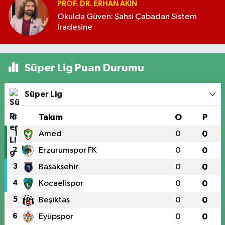
PROF. DR. ERHAN AKIN
Okulda Güven: Şahsi Çabadan Sistem
İradesine
Süper Lig Puan Durumu
Süper Lig
#
Takım
O
P
1
Amed
0
0
2
Erzurumspor FK
0
0
3
Başakşehir
0
0
4
Kocaelispor
0
0
5
Beşiktaş
0
0
6
Eyüpspor
0
0