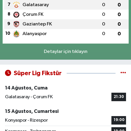
7
Galatasaray
0
0
8
Çorum FK
0
0
9
Gaziantep FK
0
0
10
Alanyaspor
0
0
Detaylar için tıklayın
Süper Lig Fikstür
14 Ağustos, Cuma
Galatasaray - Çorum FK
21:30
15 Ağustos, Cumartesi
Konyaspor - Rizespor
19:00