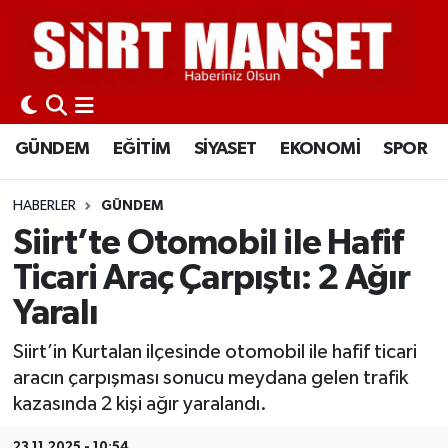
GÜNDEM
Siirt Nöbetçi Eczaneler
EĞİTİM
Siirt Hava Durumu
GÜNDEM
EĞİTİM
SİYASET
EKONOMİ
SPOR
SİYASET
Siirt Namaz Vakitleri
HABERLER
GÜNDEM
EKONOMİ
Siirt Trafik Yoğunluk Haritası
Siirt’te Otomobil ile Hafif
Ticari Araç Çarpıştı: 2 Ağır
SPOR
Süper Lig Puan Durumu ve Fikstür
Yaralı
İLÇELER
Tüm Manşetler
Siirt’in Kurtalan ilçesinde otomobil ile hafif ticari
aracın çarpışması sonucu meydana gelen trafik
KÜLTÜR-SANAT
Son Dakika Haberleri
kazasında 2 kişi ağır yaralandı.
SAĞLIK-YAŞAM
Haber Arşivi
23.11.2025 - 10:54