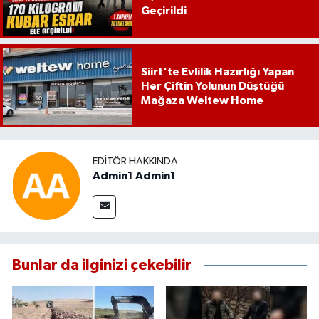
Geçirildi
Siirt'te Evlilik Hazırlığı Yapan
Her Çiftin Yolunun Düştüğü
Mağaza Weltew Home
EDITÖR HAKKINDA
Admin1 Admin1
Bunlar da ilginizi çekebilir