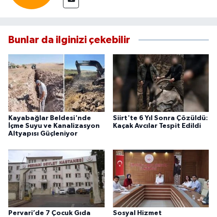
Bunlar da ilginizi çekebilir
Kayabağlar Beldesi'nde
Siirt'te 6 Yıl Sonra Çözüldü:
İçme Suyu ve Kanalizasyon
Kaçak Avcılar Tespit Edildi
Altyapısı Güçleniyor
Pervari’de 7 Çocuk Gıda
Sosyal Hizmet