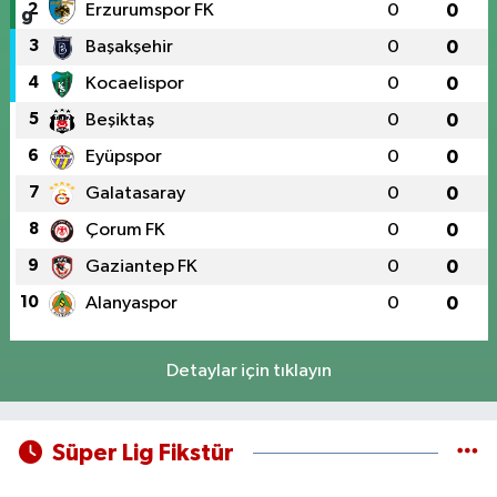
2
Erzurumspor FK
0
0
3
Başakşehir
0
0
4
Kocaelispor
0
0
5
Beşiktaş
0
0
6
Eyüpspor
0
0
7
Galatasaray
0
0
8
Çorum FK
0
0
9
Gaziantep FK
0
0
10
Alanyaspor
0
0
Detaylar için tıklayın
Süper Lig Fikstür