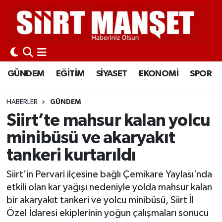
GÜNDEM
Siirt Nöbetçi Eczaneler
EĞİTİM
Siirt Hava Durumu
GÜNDEM
EĞİTİM
SİYASET
EKONOMİ
SPOR
SİYASET
Siirt Namaz Vakitleri
HABERLER
GÜNDEM
EKONOMİ
Siirt Trafik Yoğunluk Haritası
Siirt’te mahsur kalan yolcu
minibüsü ve akaryakıt
SPOR
Süper Lig Puan Durumu ve Fikstür
tankeri kurtarıldı
İLÇELER
Tüm Manşetler
Siirt’in Pervari ilçesine bağlı Çemikare Yaylası’nda
etkili olan kar yağışı nedeniyle yolda mahsur kalan
KÜLTÜR-SANAT
Son Dakika Haberleri
bir akaryakıt tankeri ve yolcu minibüsü, Siirt İl
Özel İdaresi ekiplerinin yoğun çalışmaları sonucu
SAĞLIK-YAŞAM
Haber Arşivi