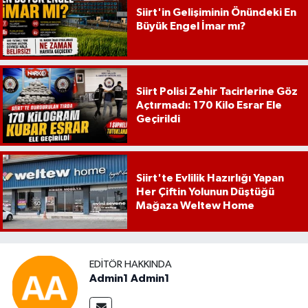
Siirt'in Gelişiminin Önündeki En
Büyük Engel İmar mı?
Siirt Polisi Zehir Tacirlerine Göz
Açtırmadı: 170 Kilo Esrar Ele
Geçirildi
Siirt'te Evlilik Hazırlığı Yapan
Her Çiftin Yolunun Düştüğü
Mağaza Weltew Home
EDITÖR HAKKINDA
Admin1 Admin1