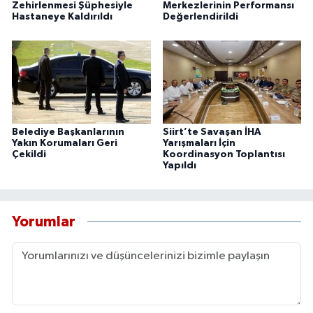
Zehirlenmesi Şüphesiyle
Merkezlerinin Performansı
Hastaneye Kaldırıldı
Değerlendirildi
Belediye Başkanlarının
Siirt’te Savaşan İHA
Yakın Korumaları Geri
Yarışmaları İçin
Çekildi
Koordinasyon Toplantısı
Yapıldı
Yorumlar