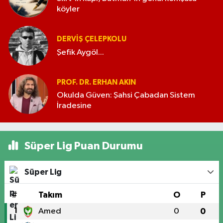
köyler
DERVIŞ ÇELEPKOLU
Şefik Aygöl...
PROF. DR. ERHAN AKIN
Okulda Güven: Şahsi Çabadan Sistem
İradesine
Süper Lig Puan Durumu
Süper Lig
#
Takım
O
P
1
Amed
0
0