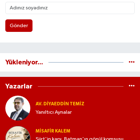
Gönder
Yükleniyor...
Yazarlar
AV. DIYAEDDIN TEMIZ
Yanıltıcı Aynalar
MISAFIR KALEM
Siirt'in kapı, Batman'ın gönül komşusu