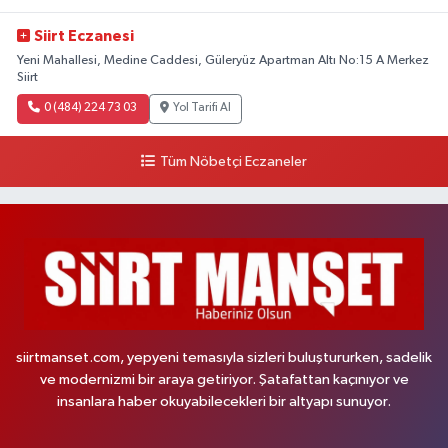
Siirt Eczanesi
Yeni Mahallesi, Medine Caddesi, Güleryüz Apartman Altı No:15 A Merkez
Siirt
0 (484) 224 73 03
Yol Tarifi Al
Tüm Nöbetçi Eczaneler
siirtmanset.com, yepyeni temasıyla sizleri buluştururken, sadelik
ve modernizmi bir araya getiriyor. Şatafattan kaçınıyor ve
insanlara haber okuyabilecekleri bir altyapı sunuyor.