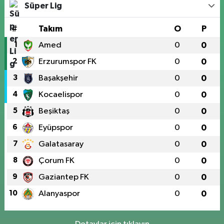
Süper Lig
#
Takım
O
P
1
Amed
0
0
2
Erzurumspor FK
0
0
3
Başakşehir
0
0
4
Kocaelispor
0
0
5
Beşiktaş
0
0
6
Eyüpspor
0
0
7
Galatasaray
0
0
8
Çorum FK
0
0
9
Gaziantep FK
0
0
10
Alanyaspor
0
0