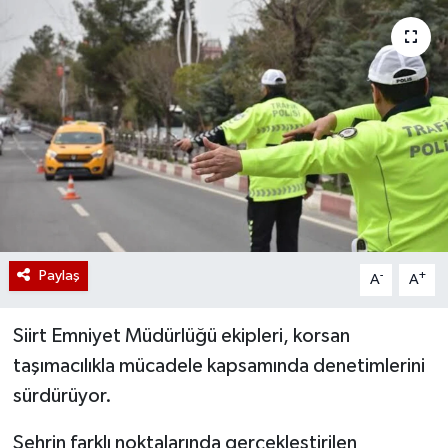
Paylaş
-
+
A
A
Siirt Emniyet Müdürlüğü ekipleri, korsan
taşımacılıkla mücadele kapsamında denetimlerini
sürdürüyor.
Şehrin farklı noktalarında gerçekleştirilen