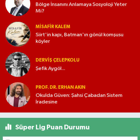
Bölge İnsanını Anlamaya Sosyoloji Yeter
Mi?
MISAFIR KALEM
Siirt'in kapı, Batman'ın gönül komşusu
köyler
DERVIŞ ÇELEPKOLU
Şefik Aygöl...
PROF. DR. ERHAN AKIN
Okulda Güven: Şahsi Çabadan Sistem
İradesine
Süper Lig Puan Durumu