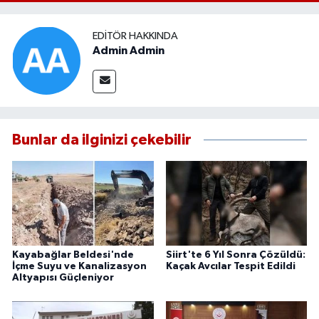
EDITÖR HAKKINDA
Admin Admin
Bunlar da ilginizi çekebilir
Kayabağlar Beldesi'nde
Siirt'te 6 Yıl Sonra Çözüldü:
İçme Suyu ve Kanalizasyon
Kaçak Avcılar Tespit Edildi
Altyapısı Güçleniyor