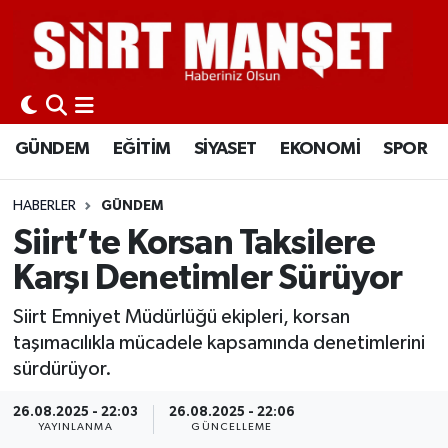
GÜNDEM
Siirt Nöbetçi Eczaneler
EĞİTİM
Siirt Hava Durumu
GÜNDEM
EĞİTİM
SİYASET
EKONOMİ
SPOR
SİYASET
Siirt Namaz Vakitleri
HABERLER
GÜNDEM
EKONOMİ
Siirt Trafik Yoğunluk Haritası
Siirt’te Korsan Taksilere
Karşı Denetimler Sürüyor
SPOR
Süper Lig Puan Durumu ve Fikstür
Siirt Emniyet Müdürlüğü ekipleri, korsan
İLÇELER
Tüm Manşetler
taşımacılıkla mücadele kapsamında denetimlerini
sürdürüyor.
KÜLTÜR-SANAT
Son Dakika Haberleri
26.08.2025 - 22:03
26.08.2025 - 22:06
YAYINLANMA
GÜNCELLEME
SAĞLIK-YAŞAM
Haber Arşivi