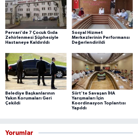
Pervari’de 7 Çocuk Gıda
Sosyal Hizmet
Zehirlenmesi Şüphesiyle
Merkezlerinin Performansı
Hastaneye Kaldırıldı
Değerlendirildi
Belediye Başkanlarının
Siirt’te Savaşan İHA
Yakın Korumaları Geri
Yarışmaları İçin
Çekildi
Koordinasyon Toplantısı
Yapıldı
Yorumlar