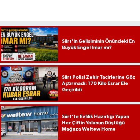
Siirt'in Gelişiminin Önündeki En
Büyük Engel İmar mı?
Siirt Polisi Zehir Tacirlerine Göz
Açtırmadı: 170 Kilo Esrar Ele
Geçirildi
Siirt'te Evlilik Hazırlığı Yapan
Her Çiftin Yolunun Düştüğü
Mağaza Weltew Home