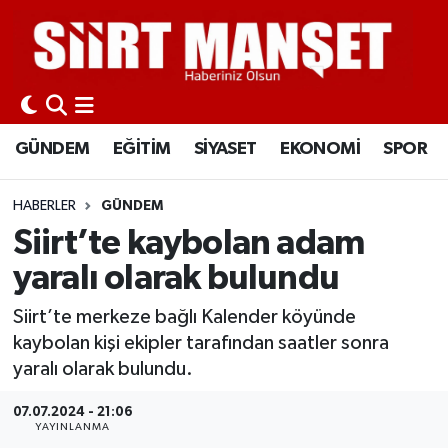
GÜNDEM
Siirt Nöbetçi Eczaneler
EĞİTİM
Siirt Hava Durumu
GÜNDEM
EĞİTİM
SİYASET
EKONOMİ
SPOR
SİYASET
Siirt Namaz Vakitleri
HABERLER
GÜNDEM
EKONOMİ
Siirt Trafik Yoğunluk Haritası
Siirt’te kaybolan adam
yaralı olarak bulundu
SPOR
Süper Lig Puan Durumu ve Fikstür
Siirt’te merkeze bağlı Kalender köyünde
İLÇELER
Tüm Manşetler
kaybolan kişi ekipler tarafından saatler sonra
yaralı olarak bulundu.
KÜLTÜR-SANAT
Son Dakika Haberleri
07.07.2024 - 21:06
YAYINLANMA
SAĞLIK-YAŞAM
Haber Arşivi