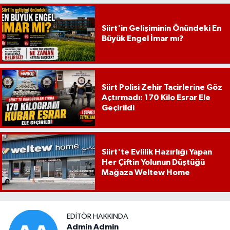
Siirt'in Gelişiminin Önündeki En
Büyük Engel İmar mı?
Siirt Polisi Zehir Tacirlerine Göz
Açtırmadı: 170 Kilo Esrar Ele
Geçirildi
Siirt'te Evlilik Hazırlığı Yapan
Her Çiftin Yolunun Düştüğü
Mağaza Weltew Home
EDITÖR HAKKINDA
Admin Admin