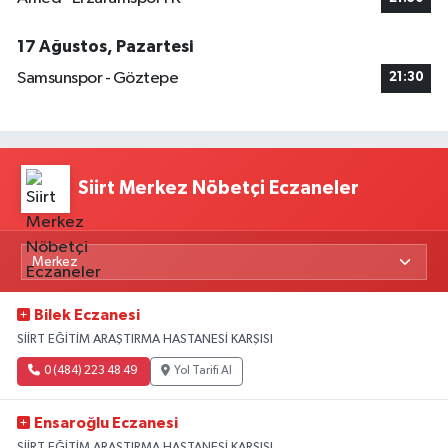
17 Ağustos, Pazartesi
Samsunspor - Göztepe
21:30
Siirt Merkez Nöbetçi Eczaneler
Bilek Eczanesi
SİİRT EĞİTİM ARAŞTIRMA HASTANESİ KARŞISI
0 (484) 223 48 49
Yol Tarifi Al
Ensaroğlu Eczanesi
SİİRT EĞİTİM ARAŞTIRMA HASTANESİ KARŞISI