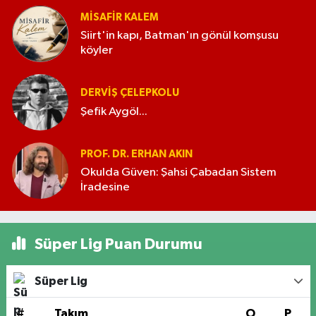
MISAFIR KALEM
Siirt'in kapı, Batman'ın gönül komşusu
köyler
DERVIŞ ÇELEPKOLU
Şefik Aygöl...
PROF. DR. ERHAN AKIN
Okulda Güven: Şahsi Çabadan Sistem
İradesine
Süper Lig Puan Durumu
Süper Lig
#
Takım
O
P