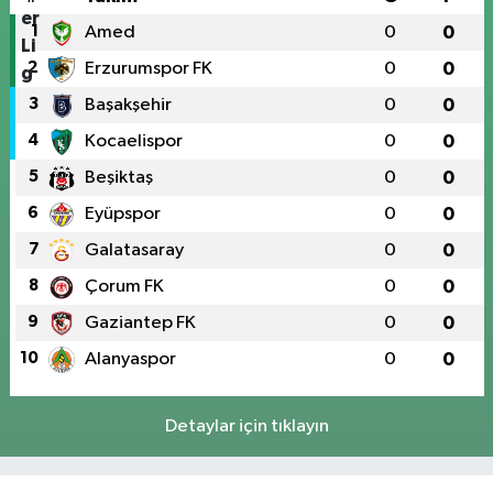
1
Amed
0
0
2
Erzurumspor FK
0
0
3
Başakşehir
0
0
4
Kocaelispor
0
0
5
Beşiktaş
0
0
6
Eyüpspor
0
0
7
Galatasaray
0
0
8
Çorum FK
0
0
9
Gaziantep FK
0
0
10
Alanyaspor
0
0
Detaylar için tıklayın