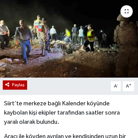
Paylaş
-
+
A
A
Siirt’te merkeze bağlı Kalender köyünde
kaybolan kişi ekipler tarafından saatler sonra
yaralı olarak bulundu.
Aracı ile köyden ayrılan ve kendisinden uzun bir