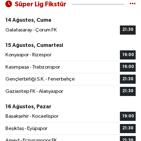
Süper Lig Fikstür
14 Ağustos, Cuma
Galatasaray - Çorum FK
21:30
15 Ağustos, Cumartesi
Konyaspor - Rizespor
19:00
Kasımpaşa - Trabzonspor
19:00
Gençlerbirliği S.K. - Fenerbahçe
21:30
Gaziantep FK - Alanyaspor
21:30
16 Ağustos, Pazar
Başakşehir - Kocaelispor
19:00
Beşiktaş - Eyüpspor
21:30
Amed - Erzurumspor FK
21:30