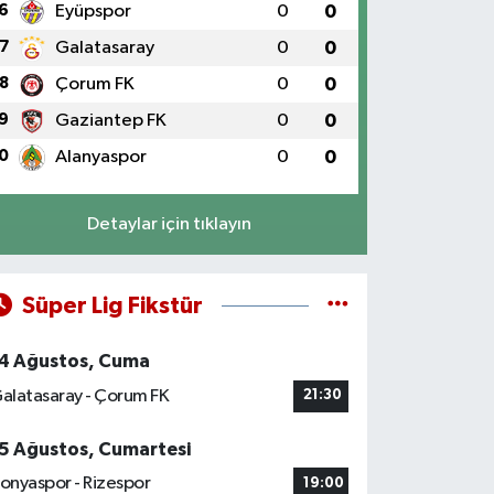
6
Eyüpspor
0
0
7
Galatasaray
0
0
8
Çorum FK
0
0
9
Gaziantep FK
0
0
0
Alanyaspor
0
0
Detaylar için tıklayın
Süper Lig Fikstür
4 Ağustos, Cuma
alatasaray - Çorum FK
21:30
5 Ağustos, Cumartesi
onyaspor - Rizespor
19:00