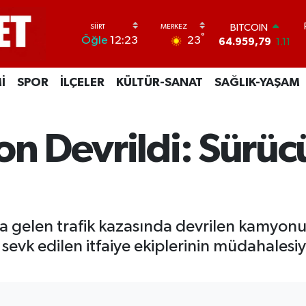
BITCOIN
64.959,79
1.11
DOLAR
°
23
Öğle
12:23
47,7436
0.18
EURO
55,2510
0.32
İ
SPOR
İLÇELER
KÜLTÜR-SANAT
SAĞLIK-YAŞAM
STERLİN
64,4811
0.38
GRAM ALTIN
on Devrildi: Sürüc
6660.55
0.03
BİST100
13.779
-14
na gelen trafik kazasında devrilen kamyonu
 sevk edilen itfaiye ekiplerinin müdahalesi