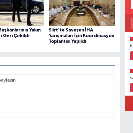
aşkanlarının Yakın
Siirt’te Savaşan İHA
 Geri Çekildi
Yarışmaları İçin Koordinasyon
Toplantısı Yapıldı
B
S