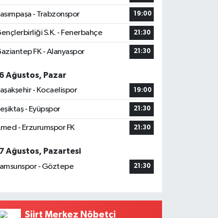
asımpaşa - Trabzonspor
19:00
ençlerbirliği S.K. - Fenerbahçe
21:30
aziantep FK - Alanyaspor
21:30
6 Ağustos, Pazar
aşakşehir - Kocaelispor
19:00
eşiktaş - Eyüpspor
21:30
med - Erzurumspor FK
21:30
7 Ağustos, Pazartesi
amsunspor - Göztepe
21:30
Siirt Merkez Nöbetçi