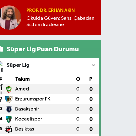
PROF. DR. ERHAN AKIN
Okulda Güven: Şahsi Çabadan
Sistem İradesine
Süper Lig Puan Durumu
Süper Lig
#
Takım
O
P
1
Amed
0
0
2
Erzurumspor FK
0
0
3
Başakşehir
0
0
4
Kocaelispor
0
0
5
Beşiktaş
0
0