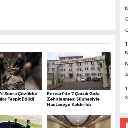
K
G
G
1
B
B
A
1
 Yıl Sonra Çözüldü:
Pervari’de 7 Çocuk Gıda
S
lar Tespit Edildi
Zehirlenmesi Şüphesiyle
Hastaneye Kaldırıldı