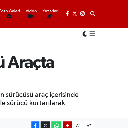
Foto Galeri
Video
Yazarlar
ü Araçta
n sürücüsü araç içerisinde
yle sürücü kurtarılarak
-
+
A
A