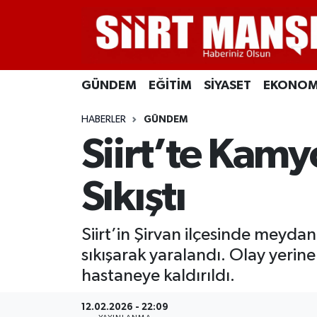
GÜNDEM
Siirt Nöbetçi Eczaneler
GÜNDEM
EĞİTİM
SİYASET
EKONOM
EĞİTİM
Siirt Hava Durumu
HABERLER
GÜNDEM
SİYASET
Siirt Namaz Vakitleri
Siirt’te Kamy
EKONOMİ
Siirt Trafik Yoğunluk Haritası
Sıkıştı
SPOR
Süper Lig Puan Durumu ve Fikstür
Siirt’in Şirvan ilçesinde meyda
İLÇELER
Tüm Manşetler
sıkışarak yaralandı. Olay yerine
KÜLTÜR-SANAT
Son Dakika Haberleri
hastaneye kaldırıldı.
SAĞLIK-YAŞAM
Haber Arşivi
12.02.2026 - 22:09