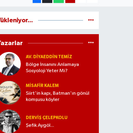
ükleniyor...
Yazarlar
AV. DIYAEDDIN TEMIZ
Bölge İnsanını Anlamaya
Sosyoloji Yeter Mi?
MISAFIR KALEM
Siirt'in kapı, Batman'ın gönül
komşusu köyler
DERVIŞ ÇELEPKOLU
Şefik Aygöl...