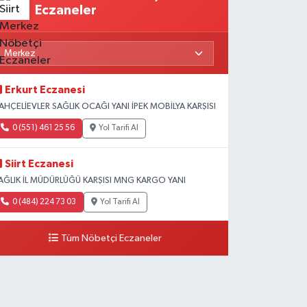
Eczaneler
Erkurt Eczanesi
AHÇELİEVLER SAĞLIK OCAĞI YANI İPEK MOBİLYA KARŞISI
0 (551) 461 25 56
Yol Tarifi Al
Siirt Eczanesi
AĞLIK İL MÜDÜRLÜĞÜ KARŞISI MNG KARGO YANI
0 (484) 224 73 03
Yol Tarifi Al
Tüm Nöbetçi Eczaneler