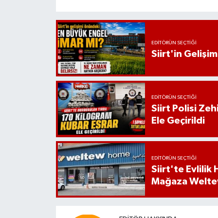
EDITÖRÜN SEÇTIĞI
Siirt'in Geliş
EDITÖRÜN SEÇTIĞI
Siirt Polisi Ze
Ele Geçirildi
EDITÖRÜN SEÇTIĞI
Siirt'te Evlili
Mağaza Welt