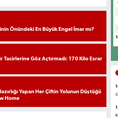
iminin Önündeki En Büyük Engel İmar mı?
1
hir Tacirlerine Göz Açtırmadı: 170 Kilo Esrar
1
k Hazırlığı Yapan Her Çiftin Yolunun Düştüğü
G
ew Home
1
K