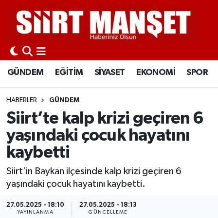
GÜNDEM
Siirt Nöbetçi Eczaneler
EĞİTİM
Siirt Hava Durumu
GÜNDEM
EĞİTİM
SİYASET
EKONOMİ
SPOR
SİYASET
Siirt Namaz Vakitleri
HABERLER
GÜNDEM
EKONOMİ
Siirt Trafik Yoğunluk Haritası
Siirt’te kalp krizi geçiren 6
yaşındaki çocuk hayatını
SPOR
Süper Lig Puan Durumu ve Fikstür
kaybetti
İLÇELER
Tüm Manşetler
Siirt’in Baykan ilçesinde kalp krizi geçiren 6
yaşındaki çocuk hayatını kaybetti.
KÜLTÜR-SANAT
Son Dakika Haberleri
27.05.2025 - 18:10
27.05.2025 - 18:13
SAĞLIK-YAŞAM
Haber Arşivi
YAYINLANMA
GÜNCELLEME