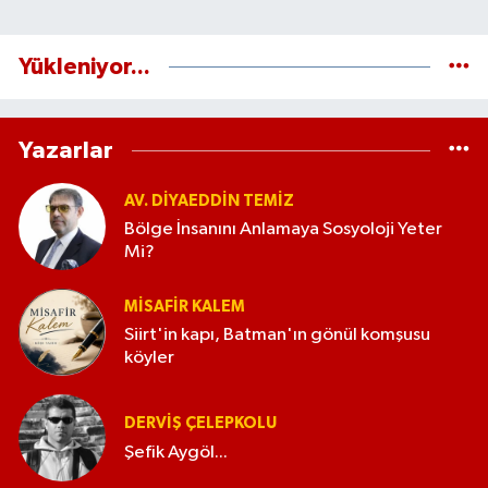
Yükleniyor...
Yazarlar
AV. DIYAEDDIN TEMIZ
Bölge İnsanını Anlamaya Sosyoloji Yeter
Mi?
MISAFIR KALEM
Siirt'in kapı, Batman'ın gönül komşusu
köyler
DERVIŞ ÇELEPKOLU
Şefik Aygöl...