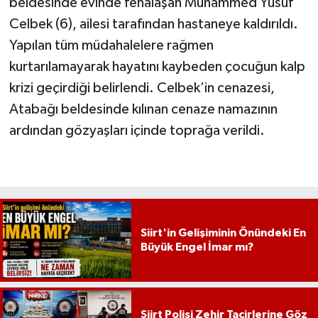
beldesinde evinde fenalaşan Muhammed Yusuf
Celbek (6), ailesi tarafından hastaneye kaldırıldı.
Yapılan tüm müdahalelere rağmen
kurtarılamayarak hayatını kaybeden çocuğun kalp
krizi geçirdiği belirlendi. Celbek’in cenazesi,
Atabağı beldesinde kılınan cenaze namazının
ardından gözyaşları içinde toprağa verildi.
Siirt'in Gelişiminin Önündeki En
Büyük Engel İmar mı?
Siirt Polisi Zehir Tacirlerine Göz