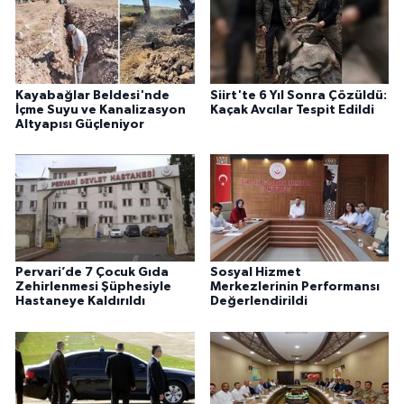
Kayabağlar Beldesi'nde
Siirt'te 6 Yıl Sonra Çözüldü:
İçme Suyu ve Kanalizasyon
Kaçak Avcılar Tespit Edildi
Altyapısı Güçleniyor
Pervari’de 7 Çocuk Gıda
Sosyal Hizmet
Zehirlenmesi Şüphesiyle
Merkezlerinin Performansı
Hastaneye Kaldırıldı
Değerlendirildi