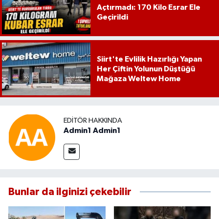
Açtırmadı: 170 Kilo Esrar Ele
Geçirildi
Siirt'te Evlilik Hazırlığı Yapan
Her Çiftin Yolunun Düştüğü
Mağaza Weltew Home
EDITÖR HAKKINDA
Admin1 Admin1
Bunlar da ilginizi çekebilir