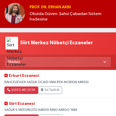
PROF. DR. ERHAN AKIN
Okulda Güven: Şahsi Çabadan Sistem
İradesine
Siirt Merkez Nöbetçi Eczaneler
Erkurt Eczanesi
BAHÇELİEVLER SAĞLIK OCAĞI YANI İPEK MOBİLYA KARŞISI
0 (551) 461 25 56
Yol Tarifi Al
Siirt Eczanesi
SAĞLIK İL MÜDÜRLÜĞÜ KARŞISI MNG KARGO YANI