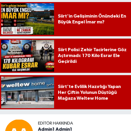
Siirt'in Gelişiminin Önündeki En
Büyük Engel İmar mı?
Siirt Polisi Zehir Tacirlerine Göz
Açtırmadı: 170 Kilo Esrar Ele
Geçirildi
Siirt'te Evlilik Hazırlığı Yapan
Her Çiftin Yolunun Düştüğü
Mağaza Weltew Home
EDITÖR HAKKINDA
Admin1 Admin1