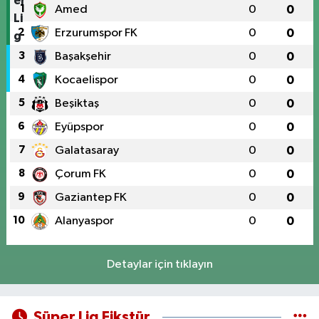
1
Amed
0
0
2
Erzurumspor FK
0
0
3
Başakşehir
0
0
4
Kocaelispor
0
0
5
Beşiktaş
0
0
6
Eyüpspor
0
0
7
Galatasaray
0
0
8
Çorum FK
0
0
9
Gaziantep FK
0
0
10
Alanyaspor
0
0
Detaylar için tıklayın
Süper Lig Fikstür