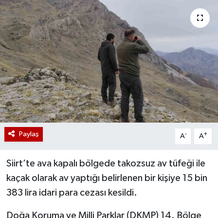
Paylaş
-
+
A
A
Siirt’te ava kapalı bölgede takozsuz av tüfeği ile
kaçak olarak av yaptığı belirlenen bir kişiye 15 bin
383 lira idari para cezası kesildi.
Doğa Koruma ve Milli Parklar (DKMP) 14. Bölge