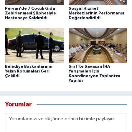
Pervari’de 7 Çocuk Gıda
Sosyal Hizmet
Zehirlenmesi Şüphesiyle
Merkezlerinin Performansı
Hastaneye Kaldırıldı
Değerlendirildi
Belediye Başkanlarının
Siirt’te Savaşan İHA
Yakın Korumaları Geri
Yarışmaları İçin
Çekildi
Koordinasyon Toplantısı
Yapıldı
Yorumlar