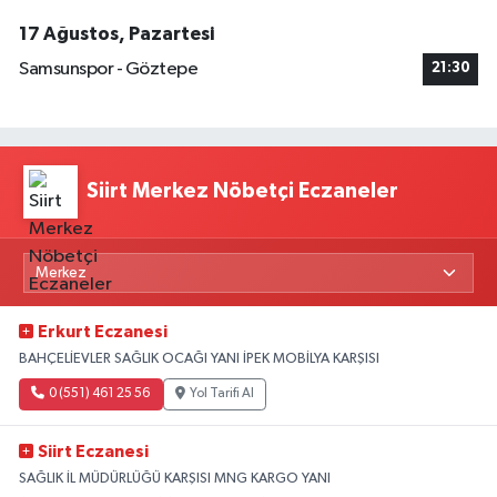
17 Ağustos, Pazartesi
Samsunspor - Göztepe
21:30
Siirt Merkez Nöbetçi Eczaneler
Erkurt Eczanesi
BAHÇELİEVLER SAĞLIK OCAĞI YANI İPEK MOBİLYA KARŞISI
0 (551) 461 25 56
Yol Tarifi Al
Siirt Eczanesi
SAĞLIK İL MÜDÜRLÜĞÜ KARŞISI MNG KARGO YANI