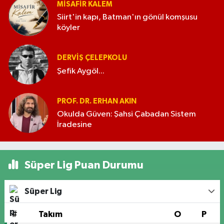
MISAFIR KALEM
Siirt'in kapı, Batman'ın gönül komşusu
köyler
DERVIŞ ÇELEPKOLU
Şefik Aygöl...
PROF. DR. ERHAN AKIN
Okulda Güven: Şahsi Çabadan Sistem
İradesine
Süper Lig Puan Durumu
Süper Lig
#
Takım
O
P