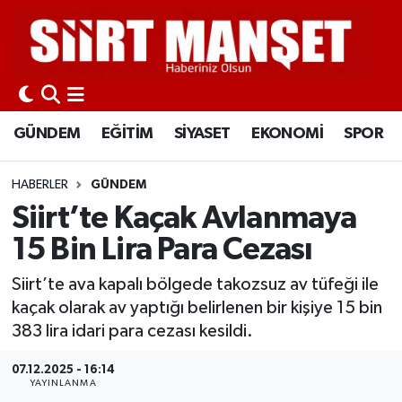
GÜNDEM
Siirt Nöbetçi Eczaneler
EĞİTİM
Siirt Hava Durumu
GÜNDEM
EĞİTİM
SİYASET
EKONOMİ
SPOR
SİYASET
Siirt Namaz Vakitleri
HABERLER
GÜNDEM
EKONOMİ
Siirt Trafik Yoğunluk Haritası
Siirt’te Kaçak Avlanmaya
15 Bin Lira Para Cezası
SPOR
Süper Lig Puan Durumu ve Fikstür
Siirt’te ava kapalı bölgede takozsuz av tüfeği ile
İLÇELER
Tüm Manşetler
kaçak olarak av yaptığı belirlenen bir kişiye 15 bin
383 lira idari para cezası kesildi.
KÜLTÜR-SANAT
Son Dakika Haberleri
07.12.2025 - 16:14
YAYINLANMA
SAĞLIK-YAŞAM
Haber Arşivi