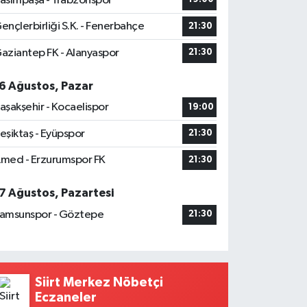
asımpaşa - Trabzonspor
ençlerbirliği S.K. - Fenerbahçe
21:30
aziantep FK - Alanyaspor
21:30
6 Ağustos, Pazar
aşakşehir - Kocaelispor
19:00
eşiktaş - Eyüpspor
21:30
med - Erzurumspor FK
21:30
7 Ağustos, Pazartesi
amsunspor - Göztepe
21:30
Siirt Merkez Nöbetçi
Eczaneler