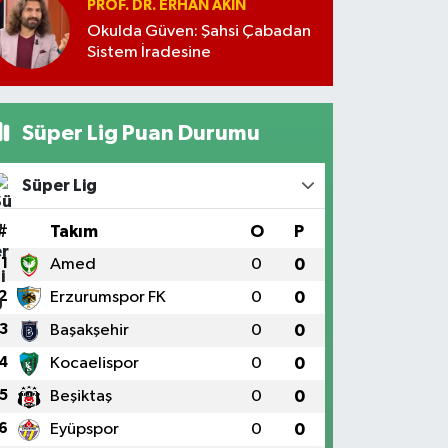
PROF. DR. ERHAN AKIN
Okulda Güven: Şahsi Çabadan
Sistem İradesine
Süper Lig Puan Durumu
Süper Lig
#
Takım
O
P
1
Amed
0
0
2
Erzurumspor FK
0
0
3
Başakşehir
0
0
4
Kocaelispor
0
0
5
Beşiktaş
0
0
6
Eyüpspor
0
0