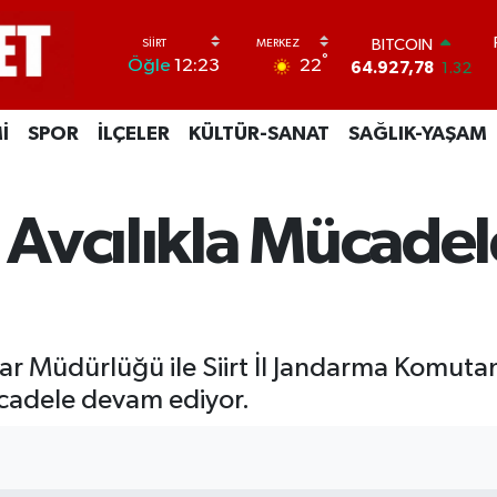
BITCOIN
64.927,78
1.32
DOLAR
°
22
Öğle
12:23
47,5894
0.08
EURO
55,0398
-0.02
İ
SPOR
İLÇELER
KÜLTÜR-SANAT
SAĞLIK-YAŞAM
STERLİN
64,1581
0.16
GRAM ALTIN
6527.85
0.54
k Avcılıkla Mücad
BİST100
13.703
11
lar Müdürlüğü ile Siirt İl Jandarma Komutan
ücadele devam ediyor.