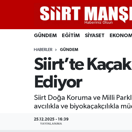
GÜNDEM
Siirt Nöbetçi Eczaneler
GÜNDEM
EĞİTİM
SİYASET
EKONOM
EĞİTİM
Siirt Hava Durumu
HABERLER
GÜNDEM
SİYASET
Siirt Namaz Vakitleri
Siirt’te Kaça
EKONOMİ
Siirt Trafik Yoğunluk Haritası
Ediyor
SPOR
Süper Lig Puan Durumu ve Fikstür
Siirt Doğa Koruma ve Milli Park
İLÇELER
Tüm Manşetler
avcılıkla ve biyokaçakçılıkla m
KÜLTÜR-SANAT
Son Dakika Haberleri
25.12.2025 - 16:39
YAYINLANMA
SAĞLIK-YAŞAM
Haber Arşivi