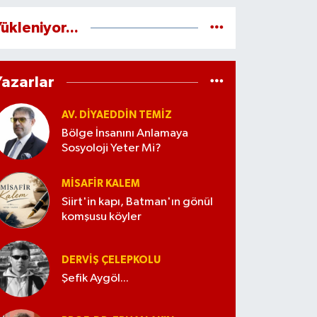
ükleniyor...
Yazarlar
AV. DIYAEDDIN TEMIZ
Bölge İnsanını Anlamaya
Sosyoloji Yeter Mi?
MISAFIR KALEM
Siirt'in kapı, Batman'ın gönül
komşusu köyler
DERVIŞ ÇELEPKOLU
Şefik Aygöl...