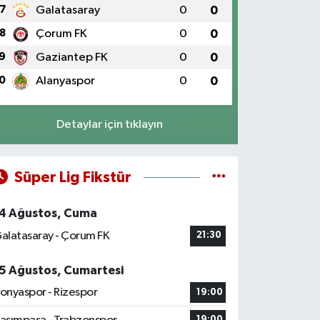
7
Galatasaray
0
0
8
Çorum FK
0
0
9
Gaziantep FK
0
0
0
Alanyaspor
0
0
Detaylar için tıklayın
Süper Lig Fikstür
4 Ağustos, Cuma
alatasaray - Çorum FK
21:30
5 Ağustos, Cumartesi
onyaspor - Rizespor
19:00
19:00