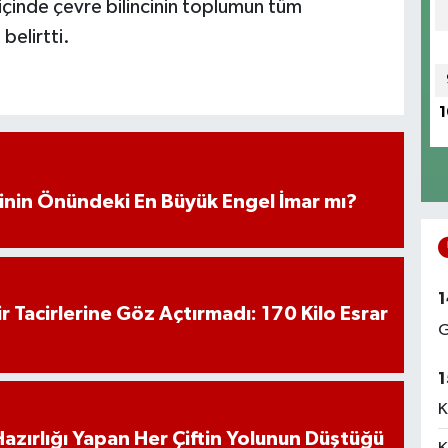
i içinde çevre bilincinin toplumun tüm
belirtti.
1
iminin Önündeki En Büyük Engel İmar mı?
1
hir Tacirlerine Göz Açtırmadı: 170 Kilo Esrar
G
1
K
k Hazırlığı Yapan Her Çiftin Yolunun Düştüğü