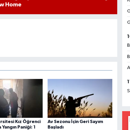
K
ew Home
G
G
1
B
B
A
1
S
ersitesi Kız Öğrenci
Av Sezonu İçin Geri Sayım
 Yangın Paniği: 1
Başladı