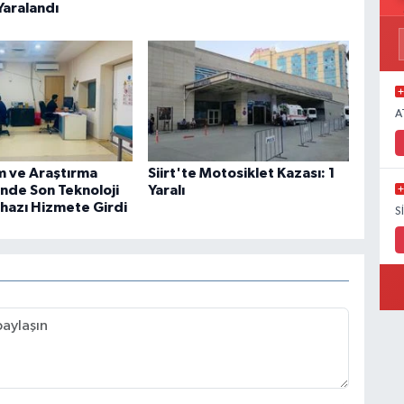
Yaralandı
A
im ve Araştırma
Siirt'te Motosiklet Kazası: 1
nde Son Teknoloji
Yaralı
ihazı Hizmete Girdi
S