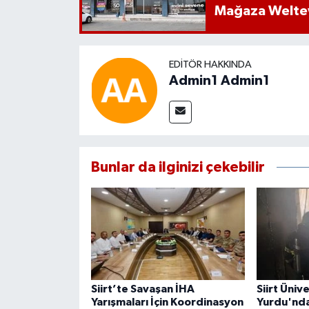
Mağaza Welt
EDITÖR HAKKINDA
Admin1 Admin1
Bunlar da ilginizi çekebilir
Siirt’te Savaşan İHA
Siirt Üniv
Yarışmaları İçin Koordinasyon
Yurdu'nda