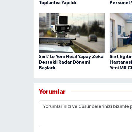
Toplantısı Yapıldı
Personel 
Siirt’te Yeni Nesil Yapay Zekâ
Siirt Eğit
Destekli Radar Dönemi
Hastanesi
Başladı
Yeni MR C
Yorumlar