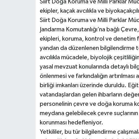
Siirt Doğa Koruma ve Milli Parklar Müd
ekipler, kaçak avcılıkla ve biyokaçakç
Siirt Doğa Koruma ve Milli Parklar Müdü
Jandarma Komutanlığı’na bağlı Çevre
ekipleri, koruma, kontrol ve denetim 
yandan da düzenlenen bilgilendirme to
avcılıkla mücadele, biyolojik çeşitliliği
yasal mevzuat konularında detaylı bilgi
önlenmesi ve farkındalığın artırılması 
birliği imkanları üzerinde duruldu. Eği
vatandaşlardan gelen ihbarların değerl
personelinin çevre ve doğa koruma kon
meydana gelebilecek çevre suçlarının
korunması hedefleniyor.
Yetkililer, bu tür bilgilendirme çalış