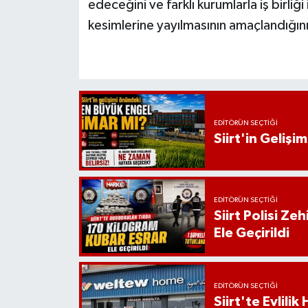
edeceğini ve farklı kurumlarla iş birliğ
kesimlerine yayılmasının amaçlandığını 
EDITÖRÜN SEÇTIĞI
Siirt'in Geliş
EDITÖRÜN SEÇTIĞI
Siirt Polisi Ze
Ele Geçirildi
EDITÖRÜN SEÇTIĞI
Siirt'te Evlili