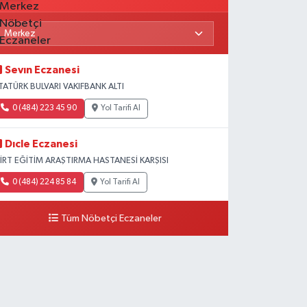
Sevın Eczanesi
TATÜRK BULVARI VAKIFBANK ALTI
0 (484) 223 45 90
Yol Tarifi Al
Dıcle Eczanesi
İİRT EĞİTİM ARAŞTIRMA HASTANESİ KARŞISI
0 (484) 224 85 84
Yol Tarifi Al
Tüm Nöbetçi Eczaneler