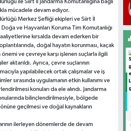
ürlüğü ile Siirt İl Jandarma Komutanlığına bağlı
ılıkla mücadele devam ediyor.
rlüğü Merkez Şefliği ekipleri ve Siirt İl
, Doğa ve Hayvanları Koruma Tim Komutanlığı
faaliyetlerine kırsalda devam ederken bir
plantılarında, doğal hayatın korunması, kaçak
n önemi ve çevreye karşı işlenen suçlarla ilgili
ler aktarıldı. Ayrıca, çevre suçlarının
amacıyla yapılabilecek ortak çalışmalar ve iş
timler sırasında uygulamanın etkin kullanımı ve
endirilmesi konuları da ele alındı. Jandarma
ularında bilinçlendirilmesiyle, bölgede
 önüne geçilmesi ve doğal kaynakların
malarının ilerleyen dönemlerde de devam