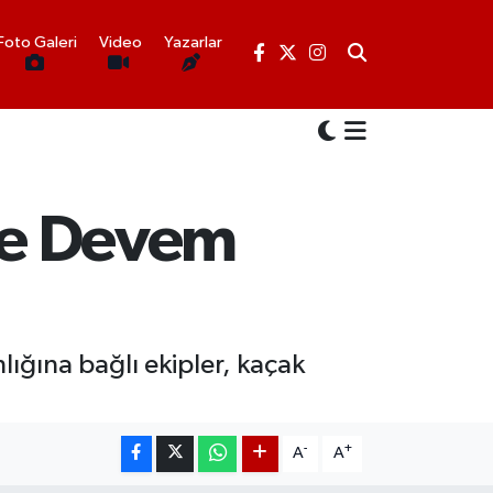
Foto Galeri
Video
Yazarlar
ele Devem
lığına bağlı ekipler, kaçak
-
+
A
A