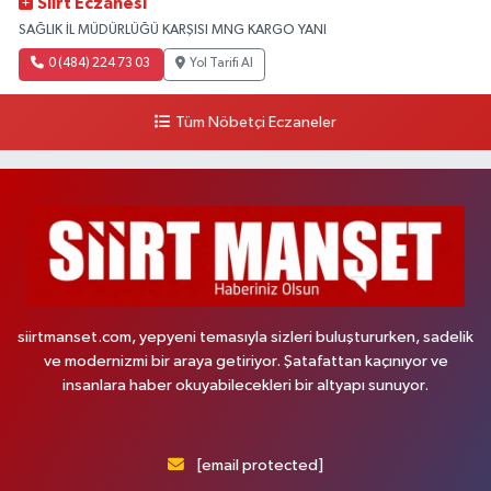
Siirt Eczanesi
SAĞLIK İL MÜDÜRLÜĞÜ KARŞISI MNG KARGO YANI
0 (484) 224 73 03
Yol Tarifi Al
Tüm Nöbetçi Eczaneler
siirtmanset.com, yepyeni temasıyla sizleri buluştururken, sadelik
ve modernizmi bir araya getiriyor. Şatafattan kaçınıyor ve
insanlara haber okuyabilecekleri bir altyapı sunuyor.
[email protected]