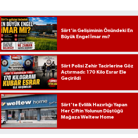
Siirt'in Gelişiminin Önündeki En
Büyük Engel İmar mı?
Siirt Polisi Zehir Tacirlerine Göz
Açtırmadı: 170 Kilo Esrar Ele
Geçirildi
Siirt'te Evlilik Hazırlığı Yapan
Her Çiftin Yolunun Düştüğü
Mağaza Weltew Home