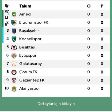
#
Takım
O
P
1
Amed
0
0
2
Erzurumspor FK
0
0
3
Başakşehir
0
0
4
Kocaelispor
0
0
5
Beşiktaş
0
0
6
Eyüpspor
0
0
7
Galatasaray
0
0
8
Çorum FK
0
0
9
Gaziantep FK
0
0
10
Alanyaspor
0
0
Detaylar için tıklayın