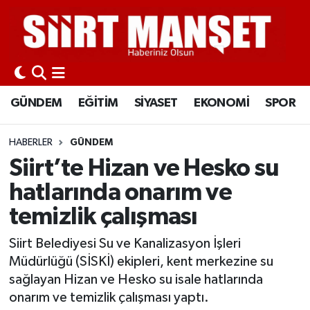
GÜNDEM
Siirt Nöbetçi Eczaneler
EĞİTİM
Siirt Hava Durumu
GÜNDEM
EĞİTİM
SİYASET
EKONOMİ
SPOR
SİYASET
Siirt Namaz Vakitleri
HABERLER
GÜNDEM
EKONOMİ
Siirt Trafik Yoğunluk Haritası
Siirt’te Hizan ve Hesko su
hatlarında onarım ve
SPOR
Süper Lig Puan Durumu ve Fikstür
temizlik çalışması
İLÇELER
Tüm Manşetler
Siirt Belediyesi Su ve Kanalizasyon İşleri
Müdürlüğü (SİSKİ) ekipleri, kent merkezine su
KÜLTÜR-SANAT
Son Dakika Haberleri
sağlayan Hizan ve Hesko su isale hatlarında
onarım ve temizlik çalışması yaptı.
SAĞLIK-YAŞAM
Haber Arşivi