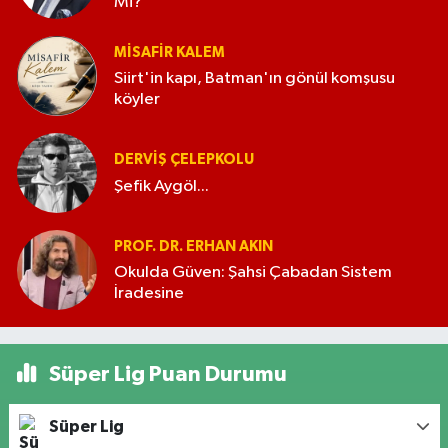
Mi?
MISAFIR KALEM
Siirt'in kapı, Batman'ın gönül komşusu
köyler
DERVIŞ ÇELEPKOLU
Şefik Aygöl...
PROF. DR. ERHAN AKIN
Okulda Güven: Şahsi Çabadan Sistem
İradesine
Süper Lig Puan Durumu
Süper Lig