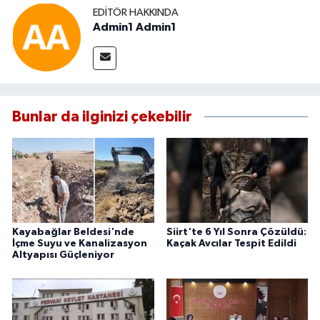
EDITÖR HAKKINDA
Admin1 Admin1
Bunlar da ilginizi çekebilir
Kayabağlar Beldesi'nde
Siirt'te 6 Yıl Sonra Çözüldü:
İçme Suyu ve Kanalizasyon
Kaçak Avcılar Tespit Edildi
Altyapısı Güçleniyor