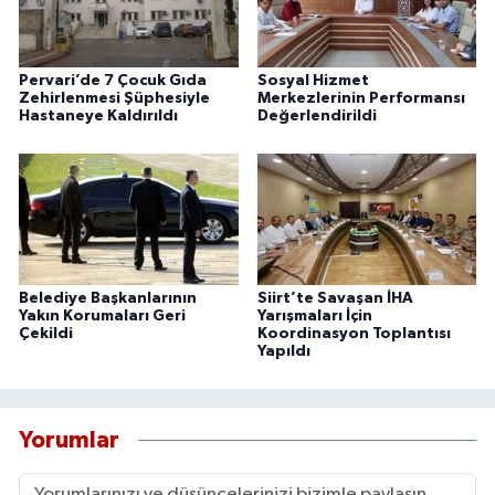
Pervari’de 7 Çocuk Gıda
Sosyal Hizmet
Zehirlenmesi Şüphesiyle
Merkezlerinin Performansı
Hastaneye Kaldırıldı
Değerlendirildi
Belediye Başkanlarının
Siirt’te Savaşan İHA
Yakın Korumaları Geri
Yarışmaları İçin
Çekildi
Koordinasyon Toplantısı
Yapıldı
Yorumlar