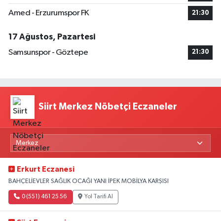
Amed - Erzurumspor FK
21:30
17 Ağustos, Pazartesi
Samsunspor - Göztepe
21:30
Siirt Merkez Nöbetçi Eczaneler
Erkurt Eczanesi
BAHÇELİEVLER SAĞLIK OCAĞI YANI İPEK MOBİLYA KARŞISI
0 (551) 461 25 56
Yol Tarifi Al