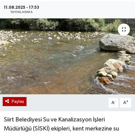
11.08.2025 - 17:53
YAYINLANMA
Paylaş
-
+
A
A
Siirt Belediyesi Su ve Kanalizasyon İşleri
Müdürlüğü (SİSKİ) ekipleri, kent merkezine su