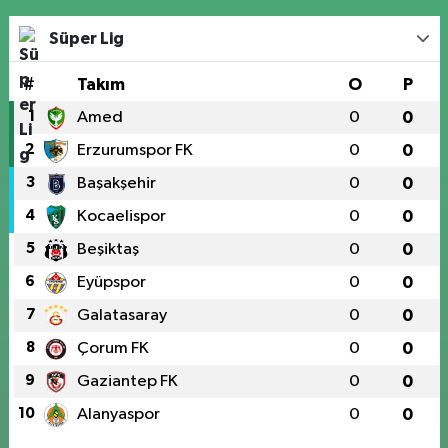
Süper Lig
#
Takım
O
P
1
Amed
0
0
2
Erzurumspor FK
0
0
3
Başakşehir
0
0
4
Kocaelispor
0
0
5
Beşiktaş
0
0
6
Eyüpspor
0
0
7
Galatasaray
0
0
8
Çorum FK
0
0
9
Gaziantep FK
0
0
10
Alanyaspor
0
0