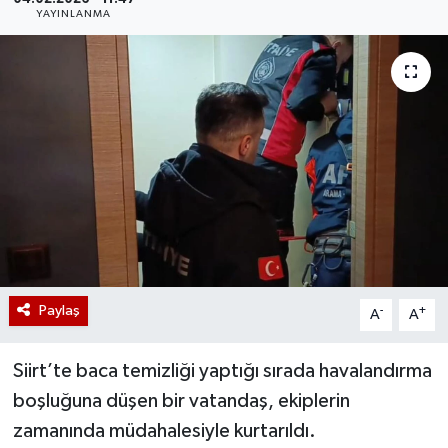
YAYINLANMA
Paylaş
-
+
A
A
Siirt’te baca temizliği yaptığı sırada havalandırma
boşluğuna düşen bir vatandaş, ekiplerin
zamanında müdahalesiyle kurtarıldı.