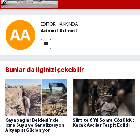
EDITÖR HAKKINDA
Admin1 Admin1
Bunlar da ilginizi çekebilir
Kayabağlar Beldesi'nde
Siirt'te 6 Yıl Sonra Çözüldü:
İçme Suyu ve Kanalizasyon
Kaçak Avcılar Tespit Edildi
Altyapısı Güçleniyor