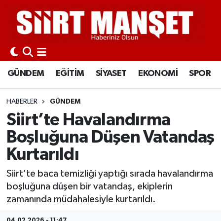
GÜNDEM
Siirt Nöbetçi Eczaneler
EĞİTİM
Siirt Hava Durumu
GÜNDEM
EĞİTİM
SİYASET
EKONOMİ
SPOR
SİYASET
Siirt Namaz Vakitleri
HABERLER
GÜNDEM
EKONOMİ
Siirt Trafik Yoğunluk Haritası
Siirt’te Havalandırma
Boşluğuna Düşen Vatandaş
SPOR
Süper Lig Puan Durumu ve Fikstür
Kurtarıldı
İLÇELER
Tüm Manşetler
Siirt’te baca temizliği yaptığı sırada havalandırma
boşluğuna düşen bir vatandaş, ekiplerin
KÜLTÜR-SANAT
Son Dakika Haberleri
zamanında müdahalesiyle kurtarıldı.
SAĞLIK-YAŞAM
Haber Arşivi
04.02.2026 - 11:47