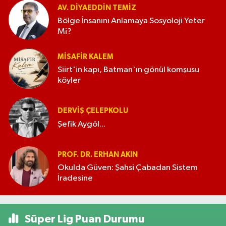
AV. DIYAEDDIN TEMIZ
Bölge İnsanını Anlamaya Sosyoloji Yeter
Mi?
MISAFIR KALEM
Siirt'in kapı, Batman'ın gönül komşusu
köyler
DERVIŞ ÇELEPKOLU
Şefik Aygöl...
PROF. DR. ERHAN AKIN
Okulda Güven: Şahsi Çabadan Sistem
İradesine
Süper Lig Puan Durumu