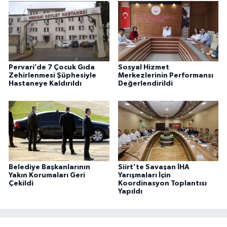
Pervari’de 7 Çocuk Gıda
Sosyal Hizmet
Zehirlenmesi Şüphesiyle
Merkezlerinin Performansı
Hastaneye Kaldırıldı
Değerlendirildi
Belediye Başkanlarının
Siirt’te Savaşan İHA
Yakın Korumaları Geri
Yarışmaları İçin
Çekildi
Koordinasyon Toplantısı
Yapıldı