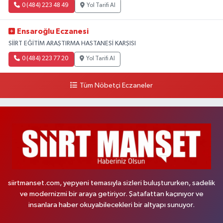
0 (484) 223 48 49
Yol Tarifi Al
Ensaroğlu Eczanesi
SİİRT EĞİTİM ARAŞTIRMA HASTANESİ KARŞISI
0 (484) 223 77 20
Yol Tarifi Al
Tüm Nöbetçi Eczaneler
siirtmanset.com, yepyeni temasıyla sizleri buluştururken, sadelik
ve modernizmi bir araya getiriyor. Şatafattan kaçınıyor ve
insanlara haber okuyabilecekleri bir altyapı sunuyor.