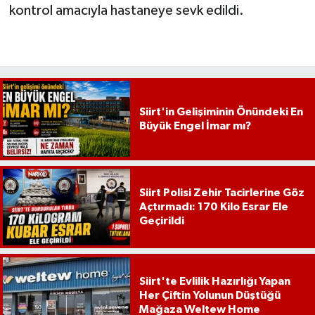
kontrol amacıyla hastaneye sevk edildi.
Siirt'in Gelişiminin Önündeki En
Büyük Engel İmar mı?
Siirt Polisi Zehir Tacirlerine Göz
Açtırmadı: 170 Kilo Esrar Ele
Geçirildi
Siirt'te Evlilik Hazırlığı Yapan
Her Çiftin Yolunun Düştüğü
Mağaza Weltew Home