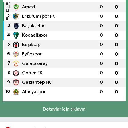
1
Amed
0
0
2
Erzurumspor FK
0
0
3
Başakşehir
0
0
4
Kocaelispor
0
0
5
Beşiktaş
0
0
6
Eyüpspor
0
0
7
Galatasaray
0
0
8
Çorum FK
0
0
9
Gaziantep FK
0
0
10
Alanyaspor
0
0
Detaylar için tıklayın