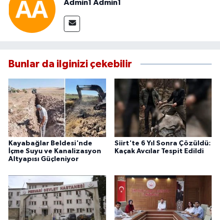
Admin1 Admin1
Bunlar da ilginizi çekebilir
Kayabağlar Beldesi'nde
Siirt'te 6 Yıl Sonra Çözüldü:
İçme Suyu ve Kanalizasyon
Kaçak Avcılar Tespit Edildi
Altyapısı Güçleniyor