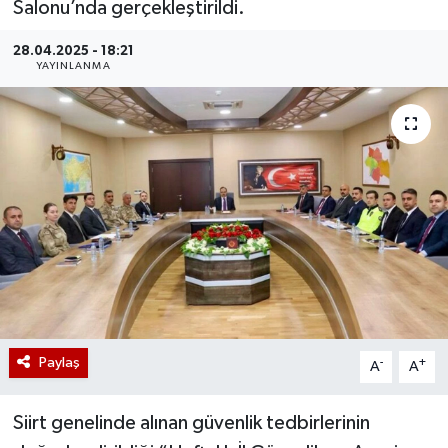
Salonu’nda gerçekleştirildi.
28.04.2025 - 18:21
YAYINLANMA
Paylaş
-
+
A
A
Siirt genelinde alınan güvenlik tedbirlerinin