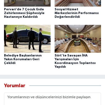
Pervari’de 7 Çocuk Gıda
Sosyal Hizmet
Zehirlenmesi Şüphesiyle
Merkezlerinin Performansı
Hastaneye Kaldırıldı
Değerlendirildi
Belediye Başkanlarının
Siirt’te Savaşan İHA
Yakın Korumaları Geri
Yarışmaları İçin
Çekildi
Koordinasyon Toplantısı
Yapıldı
Yorumlar