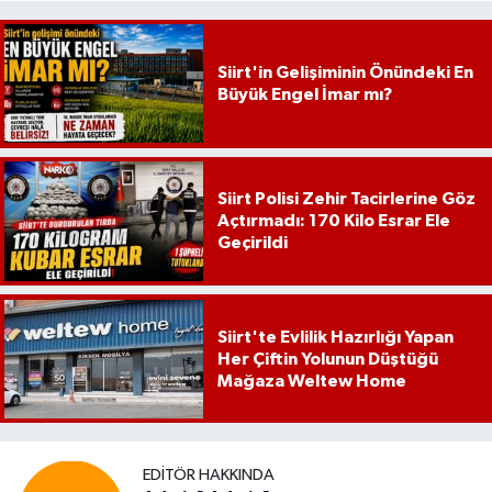
Siirt'in Gelişiminin Önündeki En
Büyük Engel İmar mı?
Siirt Polisi Zehir Tacirlerine Göz
Açtırmadı: 170 Kilo Esrar Ele
Geçirildi
Siirt'te Evlilik Hazırlığı Yapan
Her Çiftin Yolunun Düştüğü
Mağaza Weltew Home
EDITÖR HAKKINDA