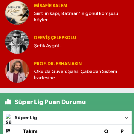
MISAFIR KALEM
Siirt'in kapı, Batman'ın gönül komşusu
köyler
DERVIŞ ÇELEPKOLU
Şefik Aygöl...
PROF. DR. ERHAN AKIN
Okulda Güven: Şahsi Çabadan Sistem
İradesine
Süper Lig Puan Durumu
Süper Lig
#
Takım
O
P