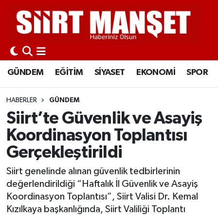
GÜNDEM
Siirt Nöbetçi Eczaneler
EĞİTİM
Siirt Hava Durumu
GÜNDEM
EĞİTİM
SİYASET
EKONOMİ
SPOR
SİYASET
Siirt Namaz Vakitleri
HABERLER
GÜNDEM
EKONOMİ
Siirt Trafik Yoğunluk Haritası
Siirt’te Güvenlik ve Asayiş
Koordinasyon Toplantısı
SPOR
Süper Lig Puan Durumu ve Fikstür
Gerçekleştirildi
İLÇELER
Tüm Manşetler
Siirt genelinde alınan güvenlik tedbirlerinin
değerlendirildiği “Haftalık İl Güvenlik ve Asayiş
KÜLTÜR-SANAT
Son Dakika Haberleri
Koordinasyon Toplantısı”, Siirt Valisi Dr. Kemal
Kızılkaya başkanlığında, Siirt Valiliği Toplantı
SAĞLIK-YAŞAM
Haber Arşivi