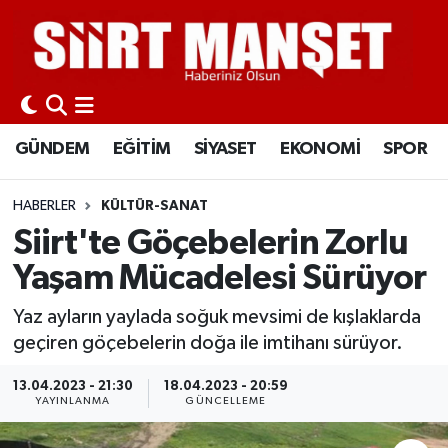
GÜNDEM
Siirt Nöbetçi Eczaneler
EĞİTİM
Siirt Hava Durumu
GÜNDEM
EĞİTİM
SİYASET
EKONOMİ
SPOR
SİYASET
Siirt Namaz Vakitleri
HABERLER
KÜLTÜR-SANAT
EKONOMİ
Siirt Trafik Yoğunluk Haritası
Siirt'te Göçebelerin Zorlu
Yaşam Mücadelesi Sürüyor
SPOR
Süper Lig Puan Durumu ve Fikstür
Yaz ayların yaylada soğuk mevsimi de kışlaklarda
İLÇELER
Tüm Manşetler
geçiren göçebelerin doğa ile imtihanı sürüyor.
KÜLTÜR-SANAT
Son Dakika Haberleri
13.04.2023 - 21:30
18.04.2023 - 20:59
YAYINLANMA
GÜNCELLEME
SAĞLIK-YAŞAM
Haber Arşivi