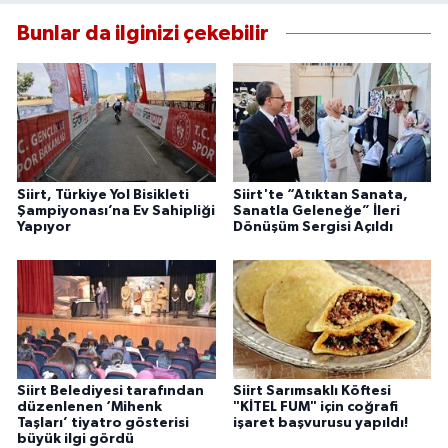
Bunlar da ilginizi çekebilir
Siirt, Türkiye Yol Bisikleti
Siirt'te “Atıktan Sanata,
Şampiyonası’na Ev Sahipliği
Sanatla Geleneğe” İleri
Yapıyor
Dönüşüm Sergisi Açıldı
Siirt Belediyesi tarafından
Siirt Sarımsaklı Köftesi
düzenlenen ‘Mihenk
"KİTEL FUM" için coğrafi
Taşları’ tiyatro gösterisi
işaret başvurusu yapıldı!
büyük ilgi gördü