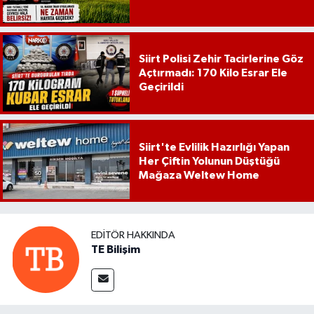
Siirt Polisi Zehir Tacirlerine Göz
Açtırmadı: 170 Kilo Esrar Ele
Geçirildi
Siirt'te Evlilik Hazırlığı Yapan
Her Çiftin Yolunun Düştüğü
Mağaza Weltew Home
EDITÖR HAKKINDA
TE Bilişim