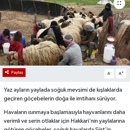
Paylaş
-
+
A
A
Yaz ayların yaylada soğuk mevsimi de kışlaklarda
geçiren göçebelerin doğa ile imtihanı sürüyor.
Havaların ısınmaya başlamasıyla hayvanlarını daha
verimli ve serin otlaklar için Hakkari'nin yaylalarına
götüren göçebeler, soğuk havalarda Siirt'in