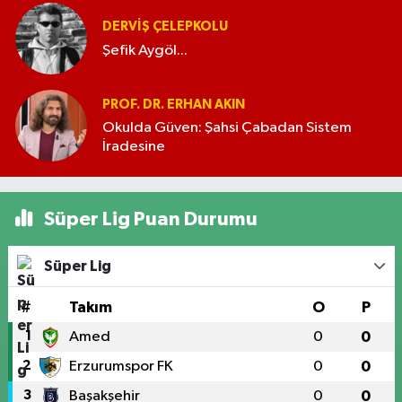
DERVIŞ ÇELEPKOLU
Şefik Aygöl...
PROF. DR. ERHAN AKIN
Okulda Güven: Şahsi Çabadan Sistem
İradesine
Süper Lig Puan Durumu
Süper Lig
#
Takım
O
P
1
Amed
0
0
2
Erzurumspor FK
0
0
3
Başakşehir
0
0