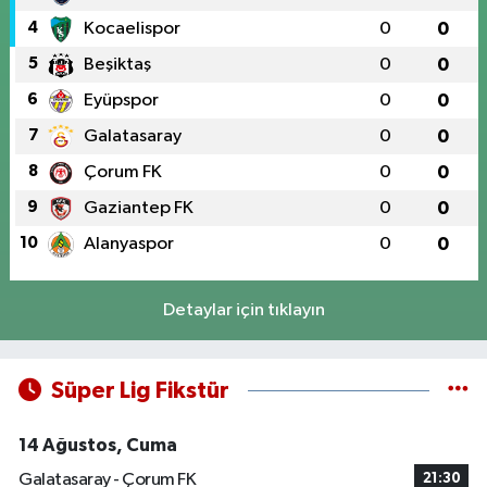
4
Kocaelispor
0
0
5
Beşiktaş
0
0
6
Eyüpspor
0
0
7
Galatasaray
0
0
8
Çorum FK
0
0
9
Gaziantep FK
0
0
10
Alanyaspor
0
0
Detaylar için tıklayın
Süper Lig Fikstür
14 Ağustos, Cuma
Galatasaray - Çorum FK
21:30