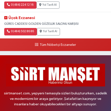
0 (484) 224 12 16
Yol Tarifi Al
Üçok Eczanesi
GÜRES CADDESİ GOLDEN GÜZELLİK SALONU KARŞISI
0 (484) 502 86 86
Yol Tarifi Al
Tüm Nöbetçi Eczaneler
siirtmanset.com, yepyeni temasıyla sizleri buluştururken, sadelik
ve modernizmi bir araya getiriyor. Şatafattan kaçınıyor ve
insanlara haber okuyabilecekleri bir altyapı sunuyor.