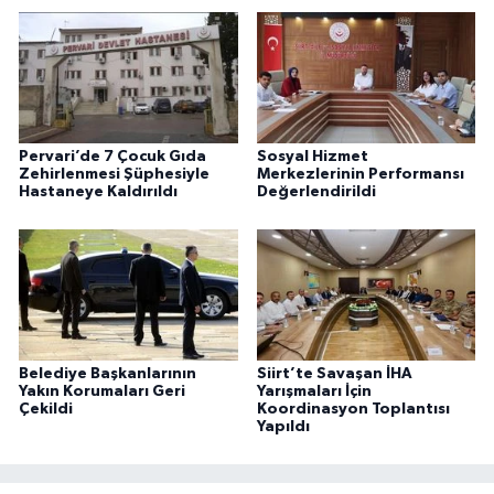
Pervari’de 7 Çocuk Gıda
Sosyal Hizmet
Zehirlenmesi Şüphesiyle
Merkezlerinin Performansı
Hastaneye Kaldırıldı
Değerlendirildi
Belediye Başkanlarının
Siirt’te Savaşan İHA
Yakın Korumaları Geri
Yarışmaları İçin
Çekildi
Koordinasyon Toplantısı
Yapıldı