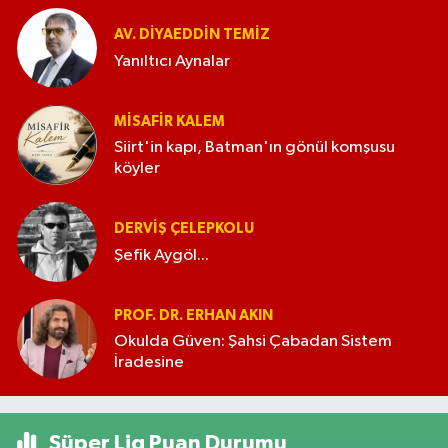
AV. DIYAEDDIN TEMIZ
Yanıltıcı Aynalar
MISAFIR KALEM
Siirt'in kapı, Batman'ın gönül komşusu
köyler
DERVIŞ ÇELEPKOLU
Şefik Aygöl...
PROF. DR. ERHAN AKIN
Okulda Güven: Şahsi Çabadan Sistem
İradesine
Süper Lig Puan Durumu