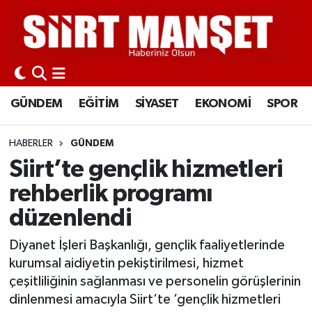
GÜNDEM
Siirt Nöbetçi Eczaneler
EĞİTİM
Siirt Hava Durumu
GÜNDEM
EĞİTİM
SİYASET
EKONOMİ
SPOR
SİYASET
Siirt Namaz Vakitleri
HABERLER
GÜNDEM
EKONOMİ
Siirt Trafik Yoğunluk Haritası
Siirt’te gençlik hizmetleri
rehberlik programı
SPOR
Süper Lig Puan Durumu ve Fikstür
düzenlendi
İLÇELER
Tüm Manşetler
Diyanet İşleri Başkanlığı, gençlik faaliyetlerinde
kurumsal aidiyetin pekiştirilmesi, hizmet
KÜLTÜR-SANAT
Son Dakika Haberleri
çeşitliliğinin sağlanması ve personelin görüşlerinin
dinlenmesi amacıyla Siirt’te ’gençlik hizmetleri
SAĞLIK-YAŞAM
Haber Arşivi