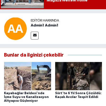
Mağaza Weltew Home
EDITÖR HAKKINDA
Admin1 Admin1
Bunlar da ilginizi çekebilir
Kayabağlar Beldesi'nde
Siirt'te 6 Yıl Sonra Çözüldü:
İçme Suyu ve Kanalizasyon
Kaçak Avcılar Tespit Edildi
Altyapısı Güçleniyor