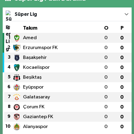
Süper Lig
#
Takım
O
P
1
Amed
0
0
2
Erzurumspor FK
0
0
3
Başakşehir
0
0
4
Kocaelispor
0
0
5
Beşiktaş
0
0
6
Eyüpspor
0
0
7
Galatasaray
0
0
8
Çorum FK
0
0
9
Gaziantep FK
0
0
10
Alanyaspor
0
0