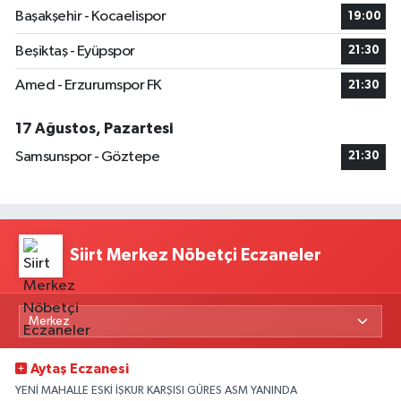
Başakşehir - Kocaelispor
19:00
Beşiktaş - Eyüpspor
21:30
Amed - Erzurumspor FK
21:30
17 Ağustos, Pazartesi
Samsunspor - Göztepe
21:30
Siirt Merkez Nöbetçi Eczaneler
Aytaş Eczanesi
YENİ MAHALLE ESKİ İŞKUR KARŞISI GÜRES ASM YANINDA