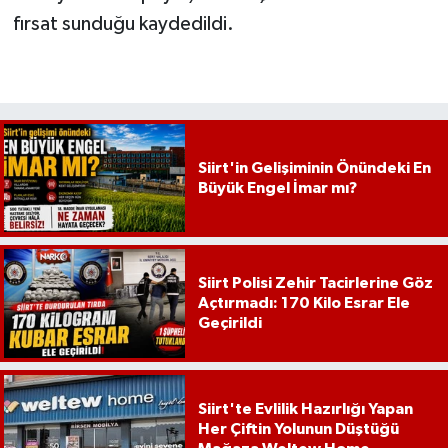
fırsat sunduğu kaydedildi.
Siirt'in Gelişiminin Önündeki En
Büyük Engel İmar mı?
Siirt Polisi Zehir Tacirlerine Göz
Açtırmadı: 170 Kilo Esrar Ele
Geçirildi
Siirt'te Evlilik Hazırlığı Yapan
Her Çiftin Yolunun Düştüğü