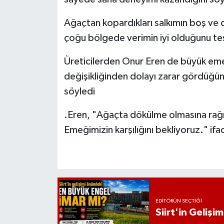
Ağaçtan kopardıkları salkımın boş ve do
çoğu bölgede verimin iyi olduğunu tespi
Üreticilerden Onur Eren de büyük emekle
değişikliğinden dolayı zarar gördüğün
söyledi
.Eren, "Ağaçta dökülme olmasına rağme
Emeğimizin karşılığını bekliyoruz." ifad
EDITÖRÜN SEÇTIĞI
Siirt'in Geliş