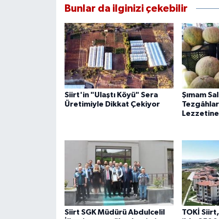
Bunlar da ilginizi çekebilir
Siirt'in "Ulaştı Köyü" Sera
Şımam Sal
Üretimiyle Dikkat Çekiyor
Tezgâhlard
Lezzetine
Siirt SGK Müdürü Abdulcelil
TOKİ Siirt