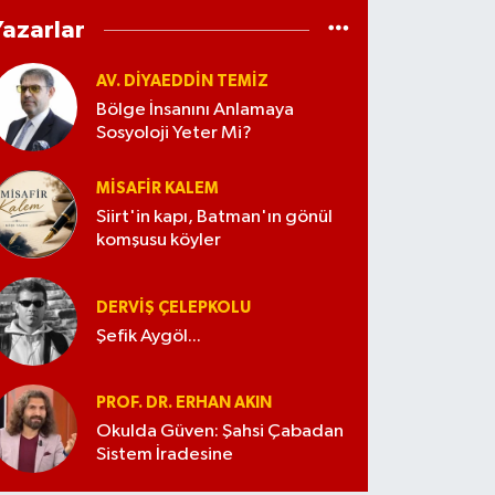
Yazarlar
AV. DIYAEDDIN TEMIZ
Bölge İnsanını Anlamaya
Sosyoloji Yeter Mi?
MISAFIR KALEM
Siirt'in kapı, Batman'ın gönül
komşusu köyler
DERVIŞ ÇELEPKOLU
Şefik Aygöl...
PROF. DR. ERHAN AKIN
Okulda Güven: Şahsi Çabadan
Sistem İradesine