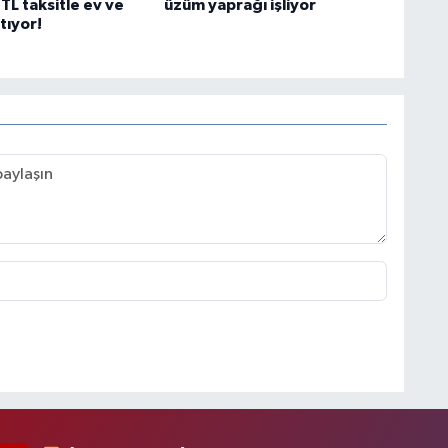
TL taksitle ev ve
üzüm yaprağı işliyor
tıyor!