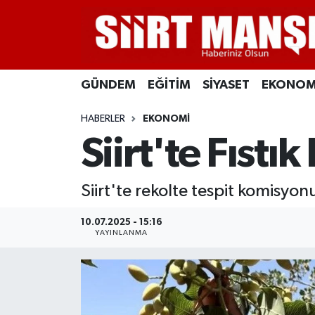
GÜNDEM
Siirt Nöbetçi Eczaneler
GÜNDEM
EĞİTİM
SİYASET
EKONOM
EĞİTİM
Siirt Hava Durumu
HABERLER
EKONOMİ
SİYASET
Siirt Namaz Vakitleri
Siirt'te Fıstı
EKONOMİ
Siirt Trafik Yoğunluk Haritası
Siirt'te rekolte tespit komisyo
SPOR
Süper Lig Puan Durumu ve Fikstür
10.07.2025 - 15:16
İLÇELER
Tüm Manşetler
YAYINLANMA
KÜLTÜR-SANAT
Son Dakika Haberleri
SAĞLIK-YAŞAM
Haber Arşivi