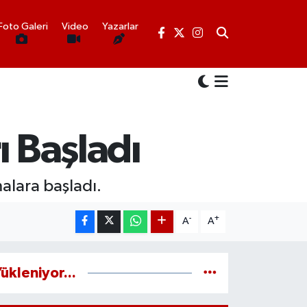
Foto Galeri
Video
Yazarlar
ı Başladı
malara başladı.
-
+
A
A
ükleniyor...