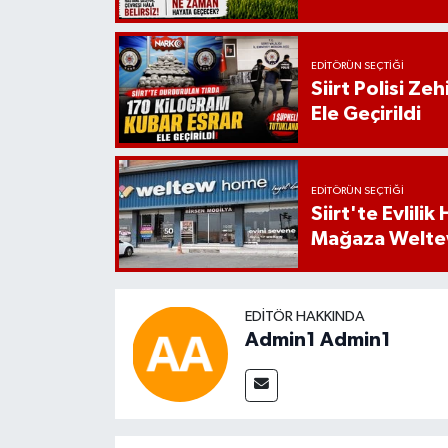
EDITÖRÜN SEÇTIĞI
Siirt Polisi Ze
Ele Geçirildi
EDITÖRÜN SEÇTIĞI
Siirt'te Evlili
Mağaza Welt
EDITÖR HAKKINDA
Admin1 Admin1