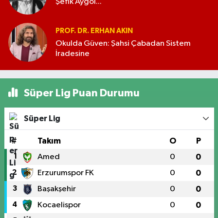
Şefik Aygöl...
PROF. DR. ERHAN AKIN
Okulda Güven: Şahsi Çabadan Sistem
İradesine
Süper Lig Puan Durumu
Süper Lig
#
Takım
O
P
1
Amed
0
0
2
Erzurumspor FK
0
0
3
Başakşehir
0
0
4
Kocaelispor
0
0