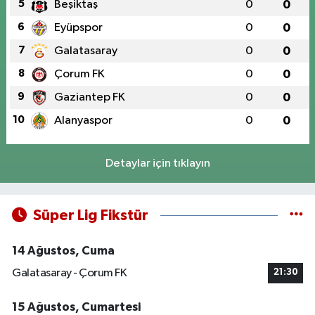
5
Beşiktaş
0
0
6
Eyüpspor
0
0
7
Galatasaray
0
0
8
Çorum FK
0
0
9
Gaziantep FK
0
0
10
Alanyaspor
0
0
Detaylar için tıklayın
Süper Lig Fikstür
14 Ağustos, Cuma
Galatasaray - Çorum FK
21:30
15 Ağustos, Cumartesi