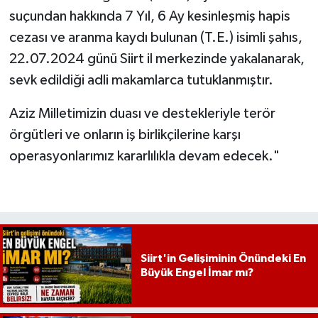
suçundan hakkında 7 Yıl, 6 Ay kesinleşmiş hapis
cezası ve aranma kaydı bulunan (T.E.) isimli şahıs,
22.07.2024 günü Siirt il merkezinde yakalanarak,
sevk edildiği adli makamlarca tutuklanmıştır.
Aziz Milletimizin duası ve destekleriyle terör
örgütleri ve onların iş birlikçilerine karşı
operasyonlarımız kararlılıkla devam edecek."
Siirt'in Gelişiminin Önündeki En
Büyük Engel İmar mı?