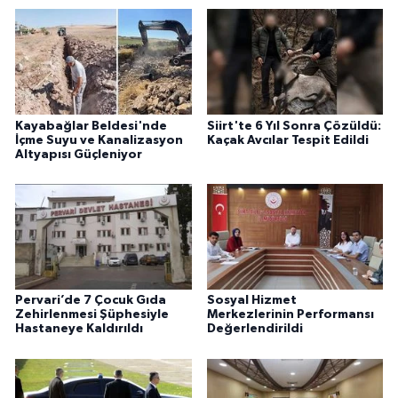
Kayabağlar Beldesi'nde
Siirt'te 6 Yıl Sonra Çözüldü:
İçme Suyu ve Kanalizasyon
Kaçak Avcılar Tespit Edildi
Altyapısı Güçleniyor
Pervari’de 7 Çocuk Gıda
Sosyal Hizmet
Zehirlenmesi Şüphesiyle
Merkezlerinin Performansı
Hastaneye Kaldırıldı
Değerlendirildi