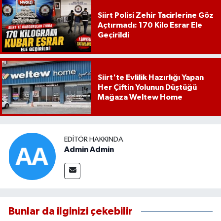
Siirt Polisi Zehir Tacirlerine Göz
Açtırmadı: 170 Kilo Esrar Ele
Geçirildi
Siirt'te Evlilik Hazırlığı Yapan
Her Çiftin Yolunun Düştüğü
Mağaza Weltew Home
EDITÖR HAKKINDA
Admin Admin
Bunlar da ilginizi çekebilir