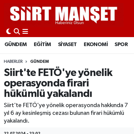
GÜNDEM
Siirt Nöbetçi Eczaneler
EĞİTİM
Siirt Hava Durumu
GÜNDEM
EĞİTİM
SİYASET
EKONOMİ
SPOR
SİYASET
Siirt Namaz Vakitleri
HABERLER
GÜNDEM
EKONOMİ
Siirt Trafik Yoğunluk Haritası
Siirt'te FETÖ'ye yönelik
operasyonda firari
SPOR
Süper Lig Puan Durumu ve Fikstür
hükümlü yakalandı
İLÇELER
Tüm Manşetler
Siirt'te FETÖ'ye yönelik operasyonda hakkında 7
yıl 6 ay kesinleşmiş cezası bulunan firari hükümlü
KÜLTÜR-SANAT
Son Dakika Haberleri
yakalandı.
SAĞLIK-YAŞAM
Haber Arşivi
22.07.2024 - 23:02