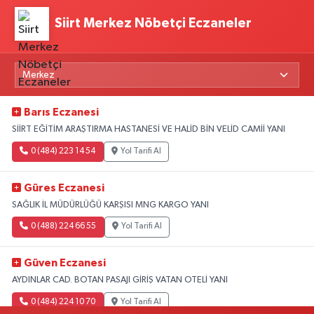
Siirt Merkez Nöbetçi Eczaneler
Barıs Eczanesi
SİİRT EĞİTİM ARAŞTIRMA HASTANESİ VE HALİD BİN VELİD CAMİİ YANI
0 (484) 223 14 54
Yol Tarifi Al
Güres Eczanesi
SAĞLIK İL MÜDÜRLÜĞÜ KARŞISI MNG KARGO YANI
0 (488) 224 66 55
Yol Tarifi Al
Güven Eczanesi
AYDINLAR CAD. BOTAN PASAJI GİRİŞ VATAN OTELİ YANI
0 (484) 224 10 70
Yol Tarifi Al