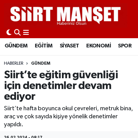
GÜNDEM
Siirt Nöbetçi Eczaneler
EĞİTİM
Siirt Hava Durumu
GÜNDEM
EĞİTİM
SİYASET
EKONOMİ
SPOR
SİYASET
Siirt Namaz Vakitleri
HABERLER
GÜNDEM
EKONOMİ
Siirt Trafik Yoğunluk Haritası
Siirt’te eğitim güvenliği
için denetimler devam
SPOR
Süper Lig Puan Durumu ve Fikstür
ediyor
İLÇELER
Tüm Manşetler
Siirt’te hafta boyunca okul çevreleri, metruk bina,
araç ve çok sayıda kişiye yönelik denetimler
KÜLTÜR-SANAT
Son Dakika Haberleri
yapıldı.
SAĞLIK-YAŞAM
Haber Arşivi
26.02.2024 - 08:17