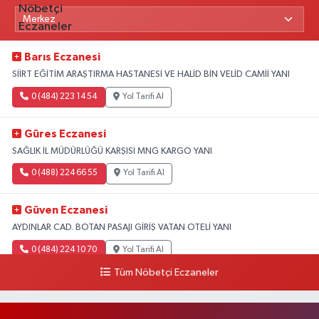
Barıs Eczanesi
SİİRT EĞİTİM ARAŞTIRMA HASTANESİ VE HALİD BİN VELİD CAMİİ YANI
0 (484) 223 14 54
Yol Tarifi Al
Güres Eczanesi
SAĞLIK İL MÜDÜRLÜĞÜ KARŞISI MNG KARGO YANI
0 (488) 224 66 55
Yol Tarifi Al
Güven Eczanesi
AYDINLAR CAD. BOTAN PASAJI GİRİŞ VATAN OTELİ YANI
0 (484) 224 10 70
Yol Tarifi Al
Tüm Nöbetçi Eczaneler