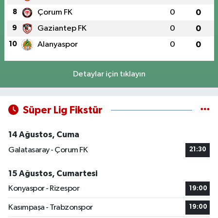
8
Çorum FK
0
0
9
Gaziantep FK
0
0
10
Alanyaspor
0
0
Detaylar için tıklayın
Süper Lig Fikstür
14 Ağustos, Cuma
Galatasaray - Çorum FK
21:30
15 Ağustos, Cumartesi
Konyaspor - Rizespor
19:00
Kasımpaşa - Trabzonspor
19:00