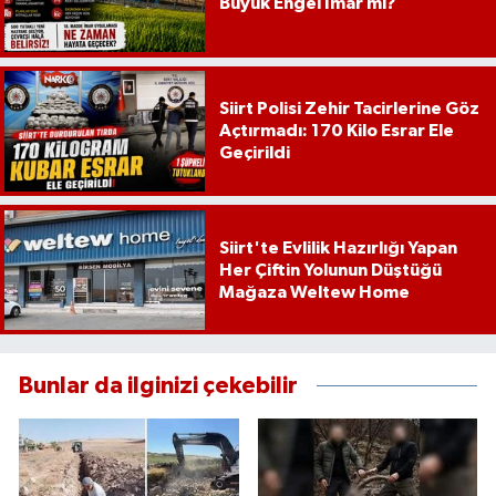
Büyük Engel İmar mı?
Siirt Polisi Zehir Tacirlerine Göz
Açtırmadı: 170 Kilo Esrar Ele
Geçirildi
Siirt'te Evlilik Hazırlığı Yapan
Her Çiftin Yolunun Düştüğü
Mağaza Weltew Home
Bunlar da ilginizi çekebilir