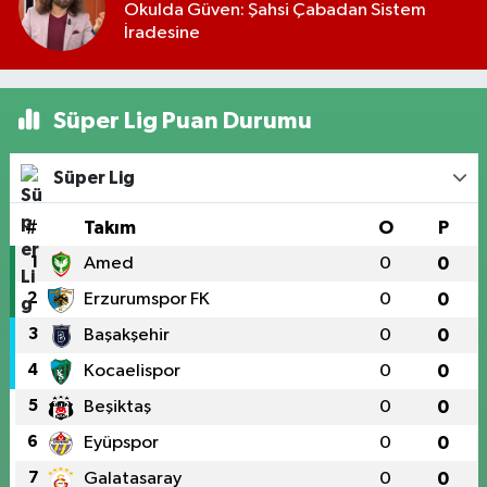
Okulda Güven: Şahsi Çabadan Sistem
İradesine
Süper Lig Puan Durumu
Süper Lig
#
Takım
O
P
1
Amed
0
0
2
Erzurumspor FK
0
0
3
Başakşehir
0
0
4
Kocaelispor
0
0
5
Beşiktaş
0
0
6
Eyüpspor
0
0
7
Galatasaray
0
0