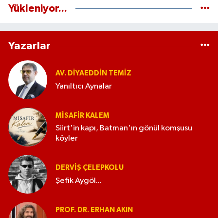
Yükleniyor...
Yazarlar
AV. DIYAEDDIN TEMIZ
Yanıltıcı Aynalar
MISAFIR KALEM
Siirt'in kapı, Batman'ın gönül komşusu
köyler
DERVIŞ ÇELEPKOLU
Şefik Aygöl...
PROF. DR. ERHAN AKIN