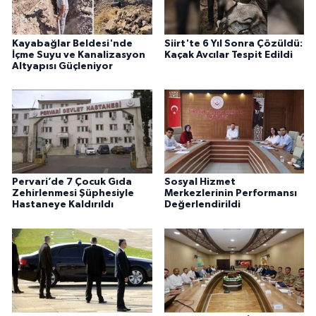
Kayabağlar Beldesi'nde
Siirt'te 6 Yıl Sonra Çözüldü:
İçme Suyu ve Kanalizasyon
Kaçak Avcılar Tespit Edildi
Altyapısı Güçleniyor
Pervari’de 7 Çocuk Gıda
Sosyal Hizmet
Zehirlenmesi Şüphesiyle
Merkezlerinin Performansı
Hastaneye Kaldırıldı
Değerlendirildi