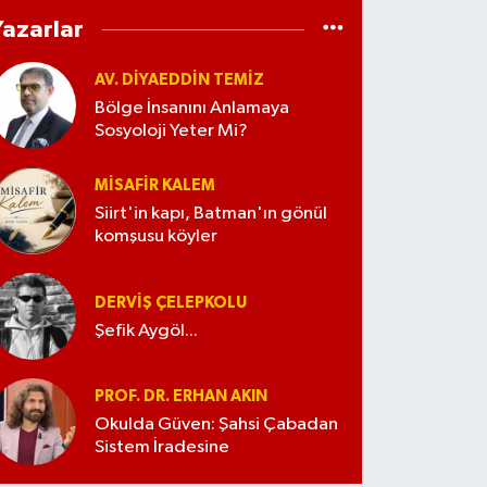
Yazarlar
AV. DIYAEDDIN TEMIZ
Bölge İnsanını Anlamaya
Sosyoloji Yeter Mi?
MISAFIR KALEM
Siirt'in kapı, Batman'ın gönül
komşusu köyler
DERVIŞ ÇELEPKOLU
Şefik Aygöl...
PROF. DR. ERHAN AKIN
Okulda Güven: Şahsi Çabadan
Sistem İradesine