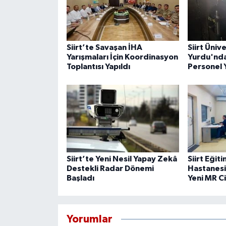
Siirt’te Savaşan İHA
Siirt Üniv
Yarışmaları İçin Koordinasyon
Yurdu'nda
Toplantısı Yapıldı
Personel 
Siirt’te Yeni Nesil Yapay Zekâ
Siirt Eğit
Destekli Radar Dönemi
Hastanesi
Başladı
Yeni MR C
Yorumlar