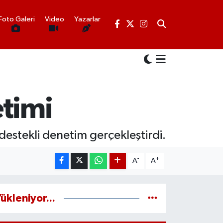
Foto Galeri
Video
Yazarlar
etimi
destekli denetim gerçekleştirdi.
-
+
A
A
ükleniyor...