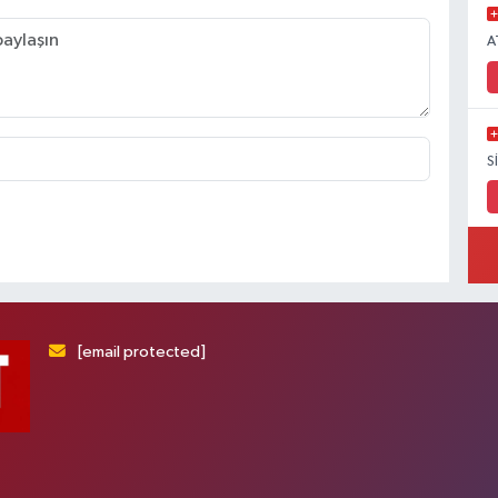
A
S
[email protected]