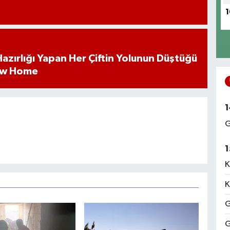
1
k Hazırlığı Yapan Her Çiftin Yolunun Düştüğü
ew Home
1
G
1
K
K
G
G