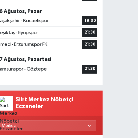
6 Ağustos, Pazar
aşakşehir - Kocaelispor
19:00
eşiktaş - Eyüpspor
21:30
med - Erzurumspor FK
21:30
7 Ağustos, Pazartesi
amsunspor - Göztepe
21:30
Siirt Merkez Nöbetçi
Eczaneler