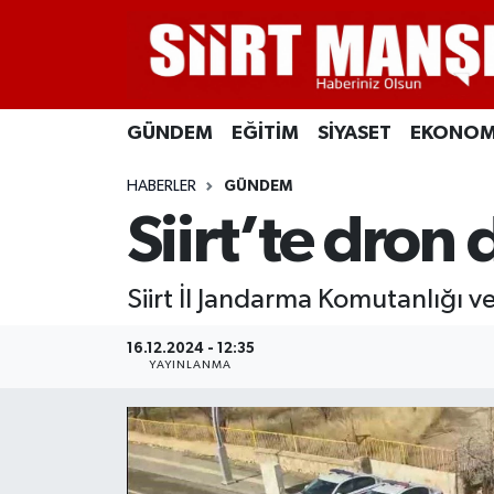
GÜNDEM
Siirt Nöbetçi Eczaneler
GÜNDEM
EĞİTİM
SİYASET
EKONOM
EĞİTİM
Siirt Hava Durumu
HABERLER
GÜNDEM
SİYASET
Siirt Namaz Vakitleri
Siirt’te dron 
EKONOMİ
Siirt Trafik Yoğunluk Haritası
Siirt İl Jandarma Komutanlığı ve
SPOR
Süper Lig Puan Durumu ve Fikstür
16.12.2024 - 12:35
İLÇELER
Tüm Manşetler
YAYINLANMA
KÜLTÜR-SANAT
Son Dakika Haberleri
SAĞLIK-YAŞAM
Haber Arşivi