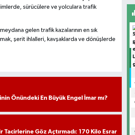
mlerde, sürücülere ve yolculara trafik
e meydana gelen trafik kazalarının en sık
mak, şerit ihlalleri, kavşaklarda ve dönüşlerde
iminin Önündeki En Büyük Engel İmar mı?
hir Tacirlerine Göz Açtırmadı: 170 Kilo Esrar