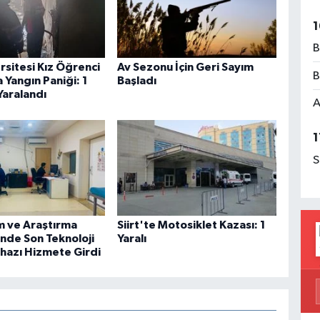
1
B
ersitesi Kız Öğrenci
Av Sezonu İçin Geri Sayım
B
 Yangın Paniği: 1
Başladı
Yaralandı
A
1
S
im ve Araştırma
Siirt'te Motosiklet Kazası: 1
nde Son Teknoloji
Yaralı
ihazı Hizmete Girdi