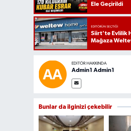
Ele Geçirildi
EDITÖRÜN SEÇTIĞI
Siirt'te Evlili
Mağaza Welt
EDITÖR HAKKINDA
Admin1 Admin1
Bunlar da ilginizi çekebilir