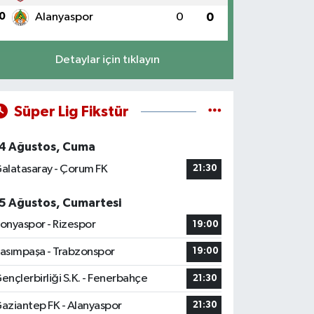
0
Alanyaspor
0
0
Detaylar için tıklayın
Süper Lig Fikstür
4 Ağustos, Cuma
alatasaray - Çorum FK
21:30
5 Ağustos, Cumartesi
onyaspor - Rizespor
19:00
asımpaşa - Trabzonspor
19:00
ençlerbirliği S.K. - Fenerbahçe
21:30
aziantep FK - Alanyaspor
21:30