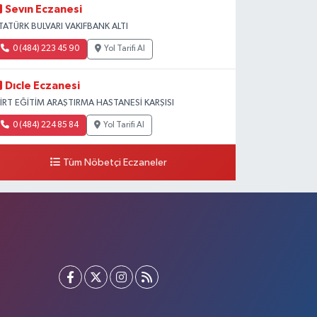
Sevın Eczanesi
TATÜRK BULVARI VAKIFBANK ALTI
0 (484) 223 45 90
Yol Tarifi Al
Dıcle Eczanesi
İİRT EĞİTİM ARAŞTIRMA HASTANESİ KARŞISI
0 (484) 224 85 84
Yol Tarifi Al
Tüm Nöbetçi Eczaneler