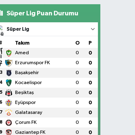
Süper Lig Puan Durumu
Süper Lig
#
Takım
O
P
1
Amed
0
0
2
Erzurumspor FK
0
0
3
Başakşehir
0
0
4
Kocaelispor
0
0
5
Beşiktaş
0
0
6
Eyüpspor
0
0
7
Galatasaray
0
0
8
Çorum FK
0
0
9
Gaziantep FK
0
0