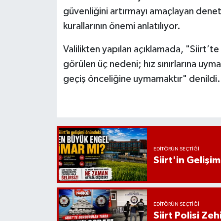
güvenliğini artırmayı amaçlayan deneti
kurallarının önemi anlatılıyor.
Valilikten yapılan açıklamada, "Siirt’t
görülen üç nedeni; hız sınırlarına uyma
geçiş önceliğine uymamaktır" denildi.
EDITÖRÜN SEÇTIĞI
Siirt'in Geliş
EDITÖRÜN SEÇTIĞI
Siirt Polisi Ze