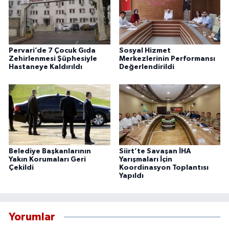
Pervari’de 7 Çocuk Gıda
Sosyal Hizmet
Zehirlenmesi Şüphesiyle
Merkezlerinin Performansı
Hastaneye Kaldırıldı
Değerlendirildi
Belediye Başkanlarının
Siirt’te Savaşan İHA
Yakın Korumaları Geri
Yarışmaları İçin
Çekildi
Koordinasyon Toplantısı
Yapıldı
Yorumlar