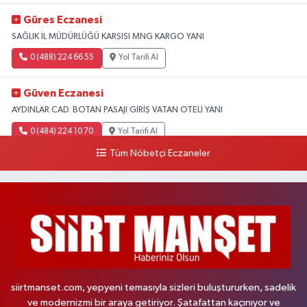
Güres Eczanesi
SAĞLIK İL MÜDÜRLÜĞÜ KARŞISI MNG KARGO YANI
0 (488) 224 66 55
Yol Tarifi Al
Güven Eczanesi
AYDINLAR CAD. BOTAN PASAJI GİRİŞ VATAN OTELİ YANI
0 (484) 224 10 70
Yol Tarifi Al
Tüm Nöbetçi Eczaneler
siirtmanset.com, yepyeni temasıyla sizleri buluştururken, sadelik
ve modernizmi bir araya getiriyor. Şatafattan kaçınıyor ve