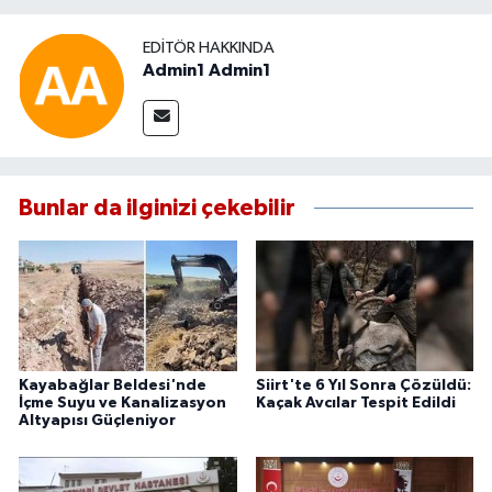
EDITÖR HAKKINDA
Admin1 Admin1
Bunlar da ilginizi çekebilir
Kayabağlar Beldesi'nde
Siirt'te 6 Yıl Sonra Çözüldü:
İçme Suyu ve Kanalizasyon
Kaçak Avcılar Tespit Edildi
Altyapısı Güçleniyor