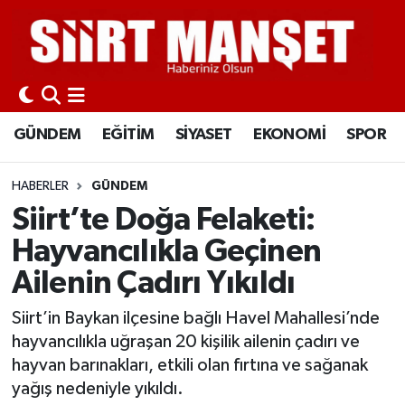
GÜNDEM
Siirt Nöbetçi Eczaneler
EĞİTİM
Siirt Hava Durumu
GÜNDEM
EĞİTİM
SİYASET
EKONOMİ
SPOR
SİYASET
Siirt Namaz Vakitleri
HABERLER
GÜNDEM
EKONOMİ
Siirt Trafik Yoğunluk Haritası
Siirt’te Doğa Felaketi:
Hayvancılıkla Geçinen
SPOR
Süper Lig Puan Durumu ve Fikstür
Ailenin Çadırı Yıkıldı
İLÇELER
Tüm Manşetler
Siirt’in Baykan ilçesine bağlı Havel Mahallesi’nde
hayvancılıkla uğraşan 20 kişilik ailenin çadırı ve
KÜLTÜR-SANAT
Son Dakika Haberleri
hayvan barınakları, etkili olan fırtına ve sağanak
yağış nedeniyle yıkıldı.
SAĞLIK-YAŞAM
Haber Arşivi