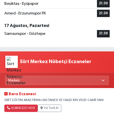
Beşiktaş - Eyüpspor
21:30
Amed - Erzurumspor FK
21:30
17 Ağustos, Pazartesi
Samsunspor - Göztepe
21:30
Siirt Merkez Nöbetçi Eczaneler
Barıs Eczanesi
SİİRT EĞİTİM ARAŞTIRMA HASTANESİ VE HALİD BİN VELİD CAMİİ YANI
0 (484) 223 14 54
Yol Tarifi Al