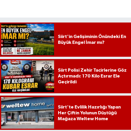
Siirt'in Gelişiminin Önündeki En
Büyük Engel İmar mı?
Siirt Polisi Zehir Tacirlerine Göz
Açtırmadı: 170 Kilo Esrar Ele
Geçirildi
Siirt'te Evlilik Hazırlığı Yapan
Her Çiftin Yolunun Düştüğü
Mağaza Weltew Home