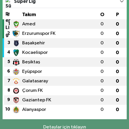
Süper Lig
#
Takım
O
P
1
Amed
0
0
2
Erzurumspor FK
0
0
3
Başakşehir
0
0
4
Kocaelispor
0
0
5
Beşiktaş
0
0
6
Eyüpspor
0
0
7
Galatasaray
0
0
8
Çorum FK
0
0
9
Gaziantep FK
0
0
10
Alanyaspor
0
0
Detaylar için tıklayın