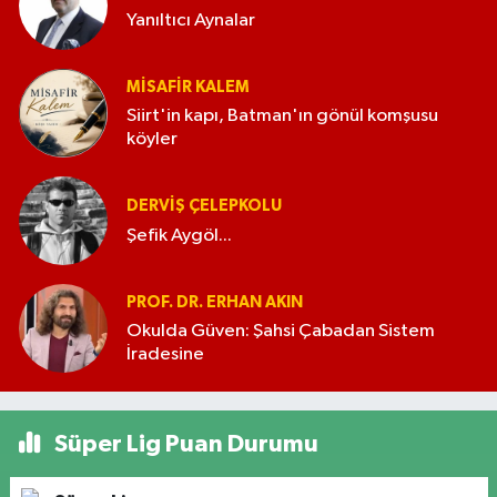
Yanıltıcı Aynalar
MISAFIR KALEM
Siirt'in kapı, Batman'ın gönül komşusu
köyler
DERVIŞ ÇELEPKOLU
Şefik Aygöl...
PROF. DR. ERHAN AKIN
Okulda Güven: Şahsi Çabadan Sistem
İradesine
Süper Lig Puan Durumu