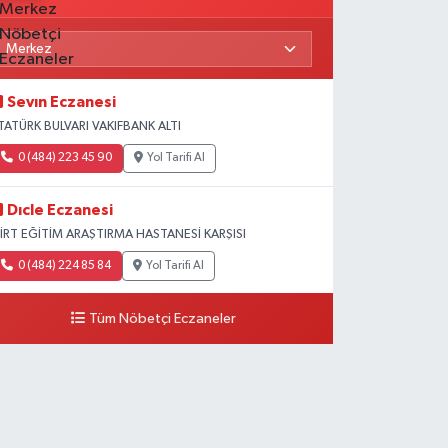
Sevın Eczanesi
TATÜRK BULVARI VAKIFBANK ALTI
0 (484) 223 45 90
Yol Tarifi Al
Dıcle Eczanesi
İİRT EĞİTİM ARAŞTIRMA HASTANESİ KARŞISI
0 (484) 224 85 84
Yol Tarifi Al
Tüm Nöbetçi Eczaneler