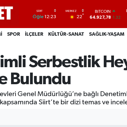
BITCOIN
64.927,78
1.32
DOLAR
°
22
Öğle
12:23
47,5971
0.05
EURO
55,1336
0.18
İ
SPOR
İLÇELER
KÜLTÜR-SANAT
SAĞLIK-YAŞAM
STERLİN
64,2534
0.22
GRAM ALTIN
6527.85
0.54
timli Serbestlik He
BİST100
13.703
11
e Bulundu
fevleri Genel Müdürlüğü’ne bağlı Denetimli
 kapsamında Siirt’te bir dizi temas ve inc