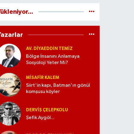
ükleniyor...
Yazarlar
AV. DIYAEDDIN TEMIZ
Bölge İnsanını Anlamaya
Sosyoloji Yeter Mi?
MISAFIR KALEM
Siirt'in kapı, Batman'ın gönül
komşusu köyler
DERVIŞ ÇELEPKOLU
Şefik Aygöl...