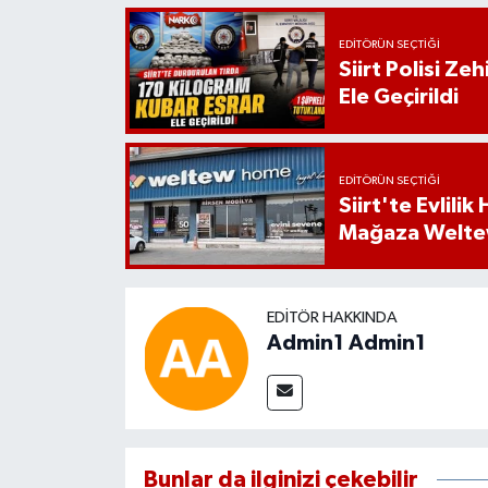
EDITÖRÜN SEÇTIĞI
Siirt Polisi Ze
Ele Geçirildi
EDITÖRÜN SEÇTIĞI
Siirt'te Evlili
Mağaza Welt
EDITÖR HAKKINDA
Admin1 Admin1
Bunlar da ilginizi çekebilir