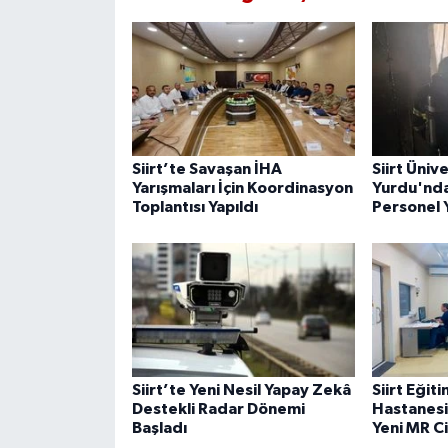
Siirt’te Savaşan İHA
Siirt Üniv
Yarışmaları İçin Koordinasyon
Yurdu'nda
Toplantısı Yapıldı
Personel 
Siirt’te Yeni Nesil Yapay Zekâ
Siirt Eğit
Destekli Radar Dönemi
Hastanesi
Başladı
Yeni MR C