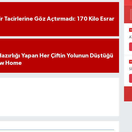
hir Tacirlerine Göz Açtırmadı: 170 Kilo Esrar
A
k Hazırlığı Yapan Her Çiftin Yolunun Düştüğü
ew Home
S