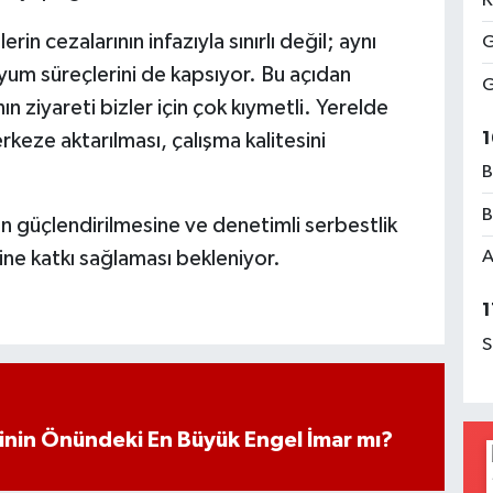
K
in cezalarının infazıyla sınırlı değil; aynı
G
um süreçlerini de kapsıyor. Bu açıdan
G
n ziyareti bizler için çok kıymetli. Yerelde
1
rkeze aktarılması, çalışma kalitesini
B
B
rın güçlendirilmesine ve denetimli serbestlik
ine katkı sağlaması bekleniyor.
A
1
S
iminin Önündeki En Büyük Engel İmar mı?