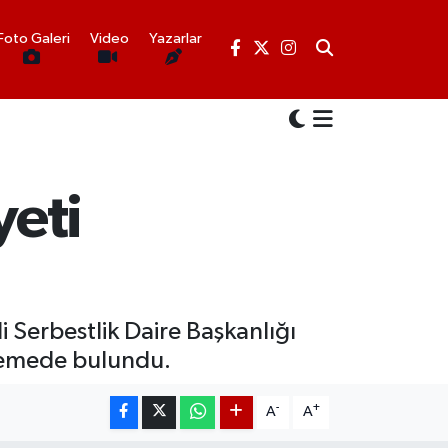
Foto Galeri
Video
Yazarlar
yeti
 Serbestlik Daire Başkanlığı
elemede bulundu.
-
+
A
A