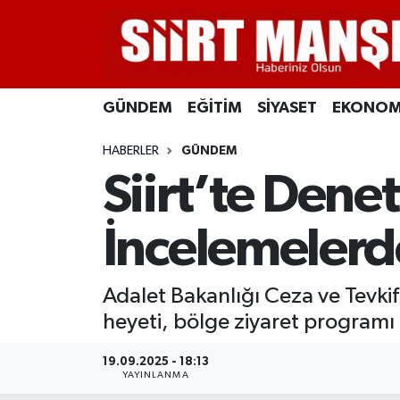
GÜNDEM
Siirt Nöbetçi Eczaneler
GÜNDEM
EĞİTİM
SİYASET
EKONOM
EĞİTİM
Siirt Hava Durumu
HABERLER
GÜNDEM
SİYASET
Siirt Namaz Vakitleri
Siirt’te Dene
EKONOMİ
Siirt Trafik Yoğunluk Haritası
İncelemelerd
SPOR
Süper Lig Puan Durumu ve Fikstür
Adalet Bakanlığı Ceza ve Tevki
İLÇELER
Tüm Manşetler
heyeti, bölge ziyaret programı
KÜLTÜR-SANAT
Son Dakika Haberleri
19.09.2025 - 18:13
YAYINLANMA
SAĞLIK-YAŞAM
Haber Arşivi