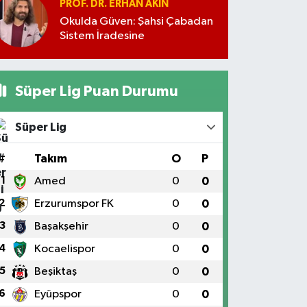
PROF. DR. ERHAN AKIN
Okulda Güven: Şahsi Çabadan
Sistem İradesine
Süper Lig Puan Durumu
Süper Lig
#
Takım
O
P
1
Amed
0
0
2
Erzurumspor FK
0
0
3
Başakşehir
0
0
4
Kocaelispor
0
0
5
Beşiktaş
0
0
6
Eyüpspor
0
0