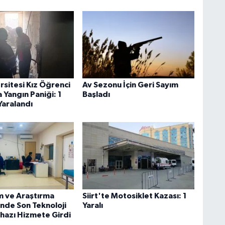
ersitesi Kız Öğrenci
Av Sezonu İçin Geri Sayım
 Yangın Paniği: 1
Başladı
Yaralandı
im ve Araştırma
Siirt'te Motosiklet Kazası: 1
nde Son Teknoloji
Yaralı
ihazı Hizmete Girdi