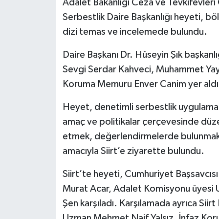
Adalet Bakanlığı Ceza ve Tevkifevleri
Serbestlik Daire Başkanlığı heyeti, bö
dizi temas ve incelemede bulundu.
Daire Başkanı Dr. Hüseyin Şık başkanlı
Sevgi Serdar Kahveci, Muhammet Yayl
Koruma Memuru Enver Canim yer aldı
Heyet, denetimli serbestlik uygulamal
amaç ve politikalar çerçevesinde düzen
etmek, değerlendirmelerde bulunmak ve
amacıyla Siirt’e ziyarette bulundu.
Siirt’te heyeti, Cumhuriyet Başsavcıs
Murat Acar, Adalet Komisyonu üyesi U
Şen karşıladı. Karşılamada ayrıca Siir
Uzman Mehmet Naif Yalsız, İnfaz Koru