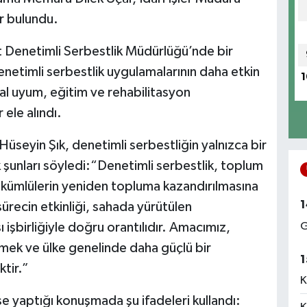
ır bulundu.
rt Denetimli Serbestlik Müdürlüğü’nde bir
enetimli serbestlik uygulamalarının daha etkin
1
al uyum, eğitim ve rehabilitasyon
 ele alındı.
üseyin Şık, denetimli serbestliğin yalnızca bir
 şunları söyledi:“Denetimli serbestlik, toplum
ükümlülerin yeniden topluma kazandırılmasına
1
ürecin etkinliği, sahada yürütülen
 işbirliğiyle doğru orantılıdır. Amacımız,
G
mek ve ülke genelinde daha güçlü bir
1
ktir.”
K
e yaptığı konuşmada şu ifadeleri kullandı: