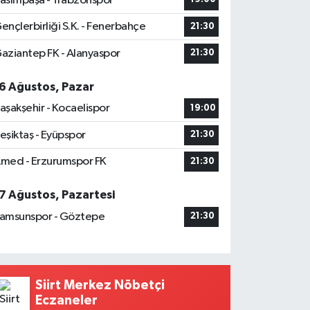
asımpaşa - Trabzonspor
ençlerbirliği S.K. - Fenerbahçe
21:30
aziantep FK - Alanyaspor
21:30
6 Ağustos, Pazar
aşakşehir - Kocaelispor
19:00
eşiktaş - Eyüpspor
21:30
med - Erzurumspor FK
21:30
7 Ağustos, Pazartesi
amsunspor - Göztepe
21:30
Siirt Merkez Nöbetçi
Eczaneler