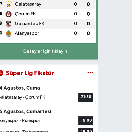
7
Galatasaray
0
0
8
Çorum FK
0
0
9
Gaziantep FK
0
0
0
Alanyaspor
0
0
Detaylar için tıklayın
Süper Lig Fikstür
4 Ağustos, Cuma
alatasaray - Çorum FK
21:30
5 Ağustos, Cumartesi
onyaspor - Rizespor
19:00
19:00