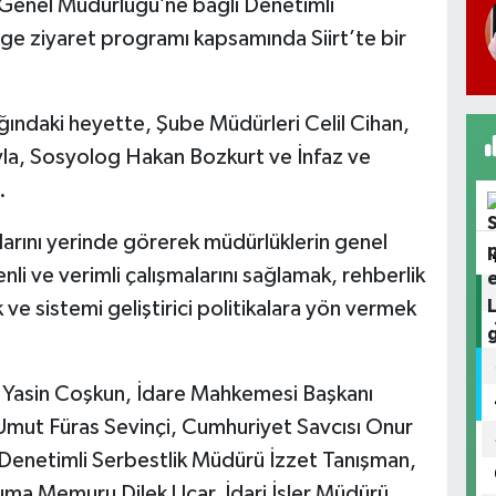
 Genel Müdürlüğü’ne bağlı Denetimli
lge ziyaret programı kapsamında Siirt’te bir
ğındaki heyette, Şube Müdürleri Celil Cihan,
a, Sosyolog Hakan Bozkurt ve İnfaz ve
.
arını yerinde görerek müdürlüklerin genel
li ve verimli çalışmalarını sağlamak, rehberlik
 sistemi geliştirici politikalara yön vermek
ı Yasin Coşkun, İdare Mahkemesi Başkanı
mut Füras Sevinçi, Cumhuriyet Savcısı Onur
t Denetimli Serbestlik Müdürü İzzet Tanışman,
ma Memuru Dilek Uçar, İdari İşler Müdürü