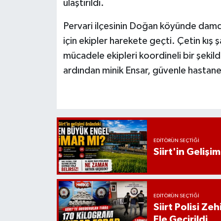
ulaştırıldı.
Pervari ilçesinin Doğan köyünde damda
için ekipler harekete geçti. Çetin kış 
mücadele ekipleri koordineli bir şekild
ardından minik Ensar, güvenle hastane
EDITÖRÜN SEÇTIĞI
Siirt'in Geliş
EDITÖRÜN SEÇTIĞI
Siirt Polisi Ze
Ele Geçirildi