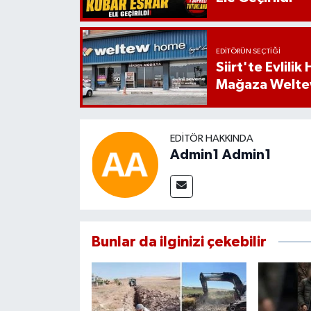
EDITÖRÜN SEÇTIĞI
Siirt'te Evlili
Mağaza Welt
EDITÖR HAKKINDA
Admin1 Admin1
Bunlar da ilginizi çekebilir