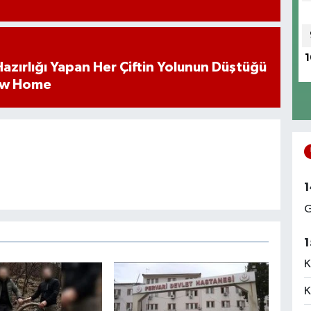
1
k Hazırlığı Yapan Her Çiftin Yolunun Düştüğü
ew Home
1
G
1
K
K