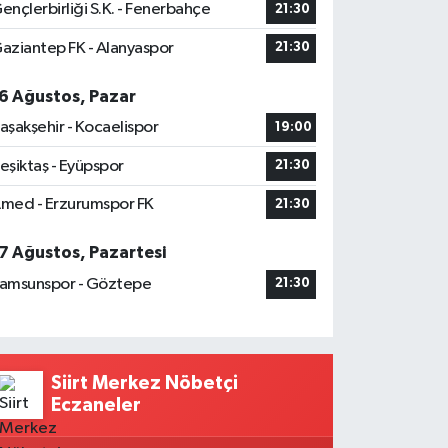
ençlerbirliği S.K. - Fenerbahçe
21:30
aziantep FK - Alanyaspor
21:30
6 Ağustos, Pazar
aşakşehir - Kocaelispor
19:00
eşiktaş - Eyüpspor
21:30
med - Erzurumspor FK
21:30
7 Ağustos, Pazartesi
amsunspor - Göztepe
21:30
Siirt Merkez Nöbetçi
Eczaneler