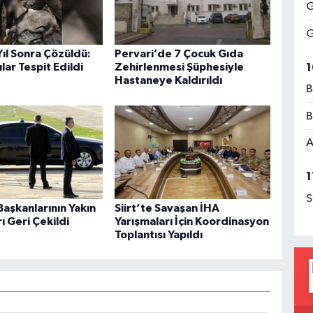
G
G
 Yıl Sonra Çözüldü:
Pervari’de 7 Çocuk Gıda
1
lar Tespit Edildi
Zehirlenmesi Şüphesiyle
Hastaneye Kaldırıldı
B
B
A
1
S
aşkanlarının Yakın
Siirt’te Savaşan İHA
 Geri Çekildi
Yarışmaları İçin Koordinasyon
Toplantısı Yapıldı