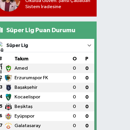
Okulda Güven: Şahsi Çabadan
Sistem İradesine
Süper Lig Puan Durumu
Süper Lig
#
Takım
O
P
1
Amed
0
0
2
Erzurumspor FK
0
0
3
Başakşehir
0
0
4
Kocaelispor
0
0
5
Beşiktaş
0
0
6
Eyüpspor
0
0
7
Galatasaray
0
0