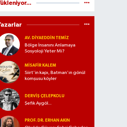
ükleniyor...
Yazarlar
AV. DIYAEDDIN TEMIZ
Bölge İnsanını Anlamaya
Sosyoloji Yeter Mi?
MISAFIR KALEM
Siirt'in kapı, Batman'ın gönül
komşusu köyler
DERVIŞ ÇELEPKOLU
Şefik Aygöl...
PROF. DR. ERHAN AKIN