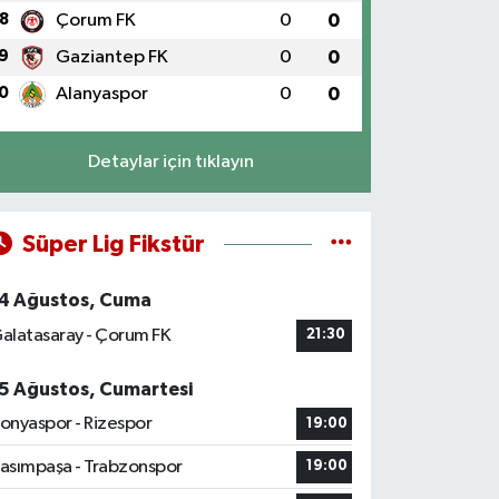
8
Çorum FK
0
0
9
Gaziantep FK
0
0
0
Alanyaspor
0
0
Detaylar için tıklayın
Süper Lig Fikstür
4 Ağustos, Cuma
alatasaray - Çorum FK
21:30
5 Ağustos, Cumartesi
onyaspor - Rizespor
19:00
asımpaşa - Trabzonspor
19:00