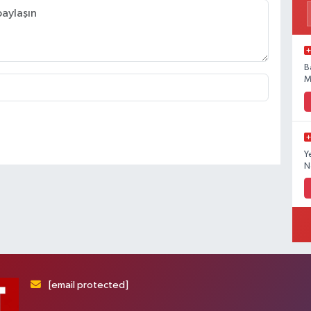
B
M
Y
N
[email protected]