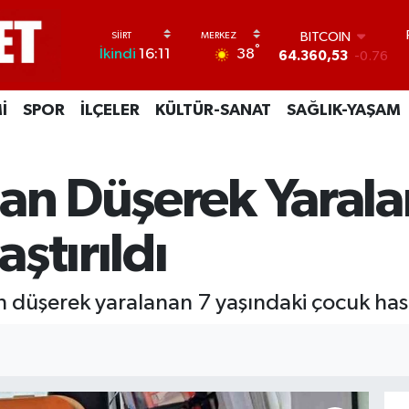
BITCOIN
64.360,53
-0.76
DOLAR
°
38
İkindi
16:11
47,7069
0.17
EURO
55,0265
0.01
İ
SPOR
İLÇELER
KÜLTÜR-SANAT
SAĞLIK-YAŞAM
STERLİN
64,1897
0.02
GRAM ALTIN
6574.81
1.44
dan Düşerek Yaral
BİST100
13.887
64
ştırıldı
an düşerek yaralanan 7 yaşındaki çocuk hast