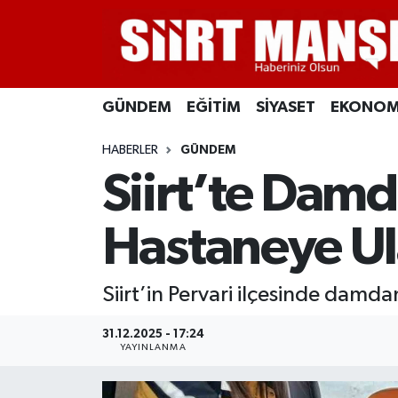
GÜNDEM
Siirt Nöbetçi Eczaneler
GÜNDEM
EĞİTİM
SİYASET
EKONOM
EĞİTİM
Siirt Hava Durumu
HABERLER
GÜNDEM
SİYASET
Siirt Namaz Vakitleri
Siirt’te Dam
EKONOMİ
Siirt Trafik Yoğunluk Haritası
Hastaneye Ula
SPOR
Süper Lig Puan Durumu ve Fikstür
Siirt’in Pervari ilçesinde damd
İLÇELER
Tüm Manşetler
31.12.2025 - 17:24
KÜLTÜR-SANAT
Son Dakika Haberleri
YAYINLANMA
SAĞLIK-YAŞAM
Haber Arşivi