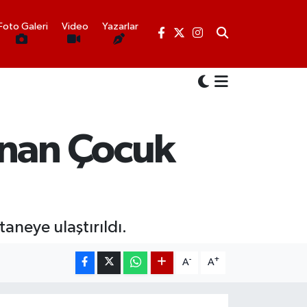
Foto Galeri
Video
Yazarlar
anan Çocuk
aneye ulaştırıldı.
-
+
A
A