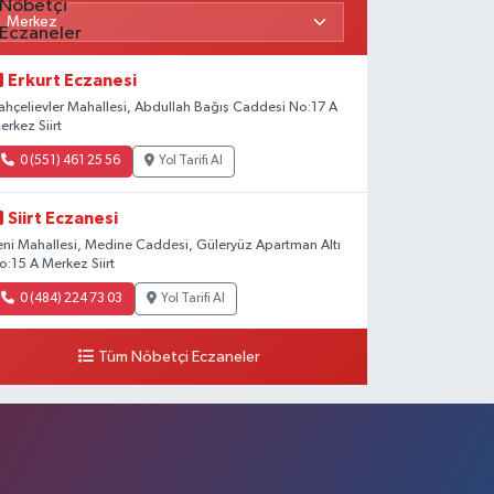
Erkurt Eczanesi
ahçelievler Mahallesi, Abdullah Bağış Caddesi No:17 A
erkez Siirt
0 (551) 461 25 56
Yol Tarifi Al
Siirt Eczanesi
eni Mahallesi, Medine Caddesi, Güleryüz Apartman Altı
o:15 A Merkez Siirt
0 (484) 224 73 03
Yol Tarifi Al
Tüm Nöbetçi Eczaneler