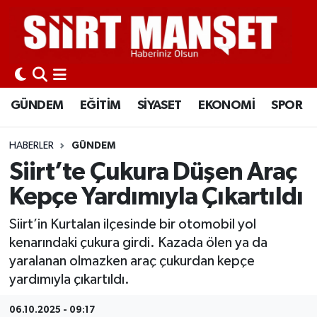
GÜNDEM
Siirt Nöbetçi Eczaneler
EĞİTİM
Siirt Hava Durumu
GÜNDEM
EĞİTİM
SİYASET
EKONOMİ
SPOR
SİYASET
Siirt Namaz Vakitleri
HABERLER
GÜNDEM
EKONOMİ
Siirt Trafik Yoğunluk Haritası
Siirt’te Çukura Düşen Araç
Kepçe Yardımıyla Çıkartıldı
SPOR
Süper Lig Puan Durumu ve Fikstür
Siirt’in Kurtalan ilçesinde bir otomobil yol
İLÇELER
Tüm Manşetler
kenarındaki çukura girdi. Kazada ölen ya da
yaralanan olmazken araç çukurdan kepçe
KÜLTÜR-SANAT
Son Dakika Haberleri
yardımıyla çıkartıldı.
SAĞLIK-YAŞAM
Haber Arşivi
06.10.2025 - 09:17