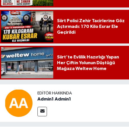
Siirt Polisi Zehir Tacirlerine Göz
Açtırmadı: 170 Kilo Esrar Ele
Geçirildi
Siirt'te Evlilik Hazırlığı Yapan
Her Çiftin Yolunun Düştüğü
Mağaza Weltew Home
EDITÖR HAKKINDA
Admin1 Admin1