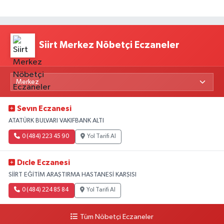
Siirt Merkez Nöbetçi Eczaneler
Sevın Eczanesi
ATATÜRK BULVARI VAKIFBANK ALTI
0 (484) 223 45 90
Yol Tarifi Al
Dıcle Eczanesi
SİİRT EĞİTİM ARAŞTIRMA HASTANESİ KARŞISI
0 (484) 224 85 84
Yol Tarifi Al
Tüm Nöbetçi Eczaneler