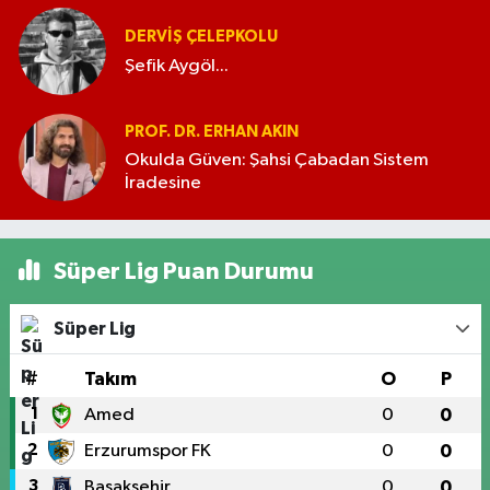
DERVIŞ ÇELEPKOLU
Şefik Aygöl...
PROF. DR. ERHAN AKIN
Okulda Güven: Şahsi Çabadan Sistem
İradesine
Süper Lig Puan Durumu
Süper Lig
#
Takım
O
P
1
Amed
0
0
2
Erzurumspor FK
0
0
3
Başakşehir
0
0