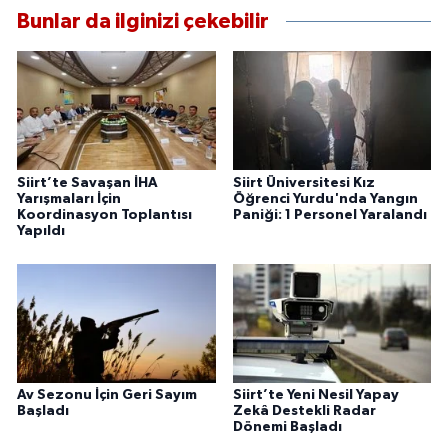
Bunlar da ilginizi çekebilir
Siirt’te Savaşan İHA
Siirt Üniversitesi Kız
Yarışmaları İçin
Öğrenci Yurdu'nda Yangın
Koordinasyon Toplantısı
Paniği: 1 Personel Yaralandı
Yapıldı
Av Sezonu İçin Geri Sayım
Siirt’te Yeni Nesil Yapay
Başladı
Zekâ Destekli Radar
Dönemi Başladı