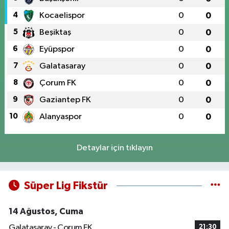
4
Kocaelispor
0
0
5
Beşiktaş
0
0
6
Eyüpspor
0
0
7
Galatasaray
0
0
8
Çorum FK
0
0
9
Gaziantep FK
0
0
10
Alanyaspor
0
0
Detaylar için tıklayın
Süper Lig Fikstür
14 Ağustos, Cuma
Galatasaray - Çorum FK
21:30