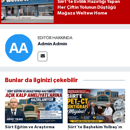
Siirt'te Evlilik Hazırlığı Yapan
Her Çiftin Yolunun Düştüğü
Mağaza Weltew Home
EDITÖR HAKKINDA
Admin Admin
Bunlar da ilginizi çekebilir
Siirt Eğitim ve Araştırma
Siirt'te Başhekim Yolbaş'ın