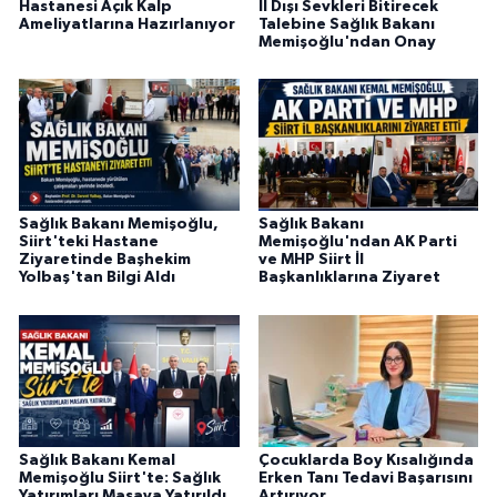
Hastanesi Açık Kalp
İl Dışı Sevkleri Bitirecek
Ameliyatlarına Hazırlanıyor
Talebine Sağlık Bakanı
Memişoğlu'ndan Onay
Sağlık Bakanı Memişoğlu,
Sağlık Bakanı
Siirt'teki Hastane
Memişoğlu'ndan AK Parti
Ziyaretinde Başhekim
ve MHP Siirt İl
Yolbaş'tan Bilgi Aldı
Başkanlıklarına Ziyaret
Sağlık Bakanı Kemal
Çocuklarda Boy Kısalığında
Memişoğlu Siirt'te: Sağlık
Erken Tanı Tedavi Başarısını
Yatırımları Masaya Yatırıldı
Artırıyor