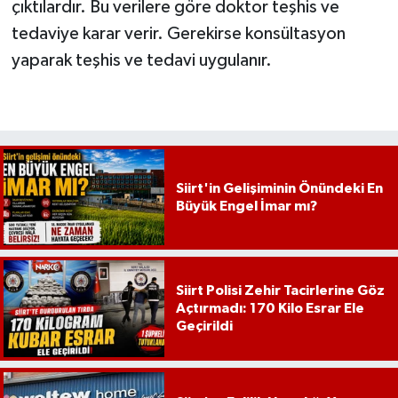
çıktılardır. Bu verilere göre doktor teşhis ve
tedaviye karar verir. Gerekirse konsültasyon
yaparak teşhis ve tedavi uygulanır.
Siirt'in Gelişiminin Önündeki En
Büyük Engel İmar mı?
Siirt Polisi Zehir Tacirlerine Göz
Açtırmadı: 170 Kilo Esrar Ele
Geçirildi