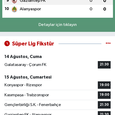
9
Gaziantep FK
0
0
10
Alanyaspor
0
0
Detaylar için tıklayın
Süper Lig Fikstür
14 Ağustos, Cuma
Galatasaray - Çorum FK
21:30
15 Ağustos, Cumartesi
Konyaspor - Rizespor
19:00
Kasımpaşa - Trabzonspor
19:00
Gençlerbirliği S.K. - Fenerbahçe
21:30
Gaziantep FK - Alanyaspor
21:30