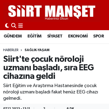
GÜNDEM
Siirt Nöbetçi Eczaneler
EĞİTİM
Siirt Hava Durumu
GÜNDEM
EĞİTİM
SİYASET
EKONOMİ
SPOR
SİYASET
Siirt Namaz Vakitleri
HABERLER
SAĞLIK-YAŞAM
EKONOMİ
Siirt Trafik Yoğunluk Haritası
Siirt'te çocuk nöroloji
uzmanı başladı, sıra EEG
SPOR
Süper Lig Puan Durumu ve Fikstür
cihazına geldi
İLÇELER
Tüm Manşetler
Siirt Eğitim ve Araştırma Hastanesinde çocuk
nöroloji uzmanı başladı fakat henüz EEG cihazı
KÜLTÜR-SANAT
Son Dakika Haberleri
gelmedi.
SAĞLIK-YAŞAM
Haber Arşivi
07.12.2023 - 13:11
2
6 DK