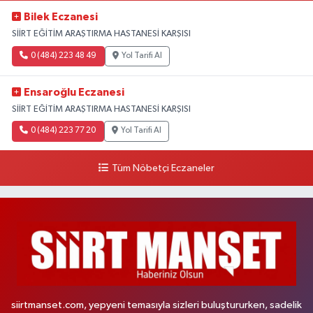
Bilek Eczanesi
SİİRT EĞİTİM ARAŞTIRMA HASTANESİ KARŞISI
0 (484) 223 48 49
Yol Tarifi Al
Ensaroğlu Eczanesi
SİİRT EĞİTİM ARAŞTIRMA HASTANESİ KARŞISI
0 (484) 223 77 20
Yol Tarifi Al
Tüm Nöbetçi Eczaneler
siirtmanset.com, yepyeni temasıyla sizleri buluştururken, sadelik