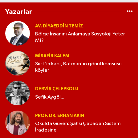
Yazarlar
AV. DIYAEDDIN TEMIZ
Bölge İnsanını Anlamaya Sosyoloji Yeter
Mi?
MISAFIR KALEM
Siirt'in kapı, Batman'ın gönül komşusu
köyler
DERVIŞ ÇELEPKOLU
Şefik Aygöl...
PROF. DR. ERHAN AKIN
Okulda Güven: Şahsi Çabadan Sistem
İradesine