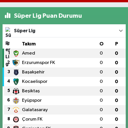
Süper Lig Puan Durumu
Süper Lig
#
Takım
O
P
1
Amed
0
0
2
Erzurumspor FK
0
0
3
Başakşehir
0
0
4
Kocaelispor
0
0
5
Beşiktaş
0
0
6
Eyüpspor
0
0
7
Galatasaray
0
0
8
Çorum FK
0
0