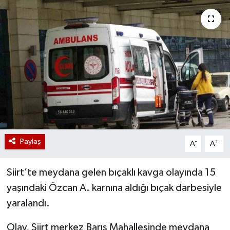
Paylaş
-
+
A
A
Siirt’te meydana gelen bıçaklı kavga olayında 15
yaşındaki Özcan A. karnına aldığı bıçak darbesiyle
yaralandı.
Olay, Siirt merkez Barış Mahallesinde meydana