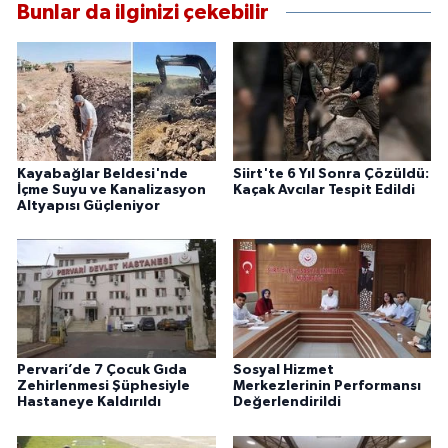
Bunlar da ilginizi çekebilir
Kayabağlar Beldesi'nde
Siirt'te 6 Yıl Sonra Çözüldü:
İçme Suyu ve Kanalizasyon
Kaçak Avcılar Tespit Edildi
Altyapısı Güçleniyor
Pervari’de 7 Çocuk Gıda
Sosyal Hizmet
Zehirlenmesi Şüphesiyle
Merkezlerinin Performansı
Hastaneye Kaldırıldı
Değerlendirildi