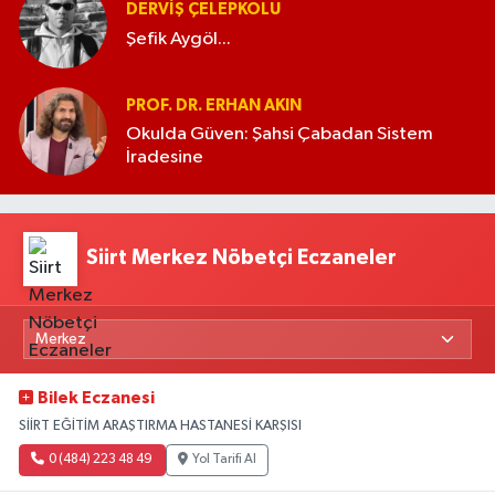
DERVIŞ ÇELEPKOLU
Şefik Aygöl...
PROF. DR. ERHAN AKIN
Okulda Güven: Şahsi Çabadan Sistem
İradesine
Siirt Merkez Nöbetçi Eczaneler
Bilek Eczanesi
SİİRT EĞİTİM ARAŞTIRMA HASTANESİ KARŞISI
0 (484) 223 48 49
Yol Tarifi Al