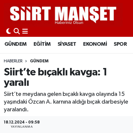
GÜNDEM
Siirt Nöbetçi Eczaneler
EĞİTİM
Siirt Hava Durumu
GÜNDEM
EĞİTİM
SİYASET
EKONOMİ
SPOR
SİYASET
Siirt Namaz Vakitleri
HABERLER
GÜNDEM
EKONOMİ
Siirt Trafik Yoğunluk Haritası
Siirt’te bıçaklı kavga: 1
yaralı
SPOR
Süper Lig Puan Durumu ve Fikstür
Siirt’te meydana gelen bıçaklı kavga olayında 15
İLÇELER
Tüm Manşetler
yaşındaki Özcan A. karnına aldığı bıçak darbesiyle
yaralandı.
KÜLTÜR-SANAT
Son Dakika Haberleri
18.12.2024 - 09:58
YAYINLANMA
SAĞLIK-YAŞAM
Haber Arşivi