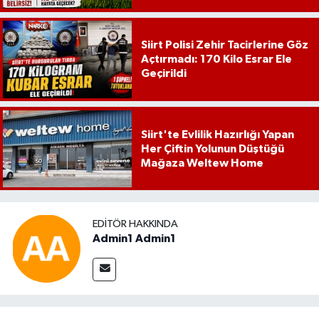
Siirt Polisi Zehir Tacirlerine Göz
Açtırmadı: 170 Kilo Esrar Ele
Geçirildi
Siirt'te Evlilik Hazırlığı Yapan
Her Çiftin Yolunun Düştüğü
Mağaza Weltew Home
EDITÖR HAKKINDA
Admin1 Admin1