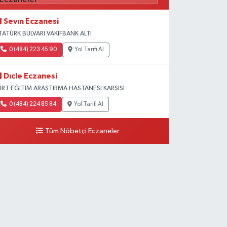
Sevın Eczanesi
TATÜRK BULVARI VAKIFBANK ALTI
0 (484) 223 45 90
Yol Tarifi Al
Dıcle Eczanesi
İİRT EĞİTİM ARAŞTIRMA HASTANESİ KARŞISI
0 (484) 224 85 84
Yol Tarifi Al
Tüm Nöbetçi Eczaneler