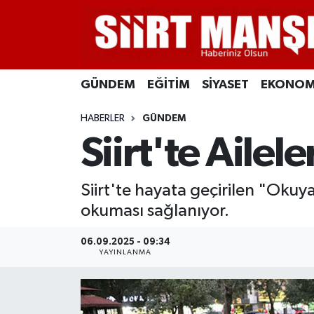
GÜNDEM
Siirt Nöbetçi Eczaneler
GÜNDEM
EĞİTİM
SİYASET
EKONOM
EĞİTİM
Siirt Hava Durumu
HABERLER
GÜNDEM
SİYASET
Siirt Namaz Vakitleri
Siirt'te Ailel
EKONOMİ
Siirt Trafik Yoğunluk Haritası
Siirt'te hayata geçirilen "Okuya
SPOR
Süper Lig Puan Durumu ve Fikstür
okuması sağlanıyor.
İLÇELER
Tüm Manşetler
06.09.2025 - 09:34
YAYINLANMA
KÜLTÜR-SANAT
Son Dakika Haberleri
SAĞLIK-YAŞAM
Haber Arşivi