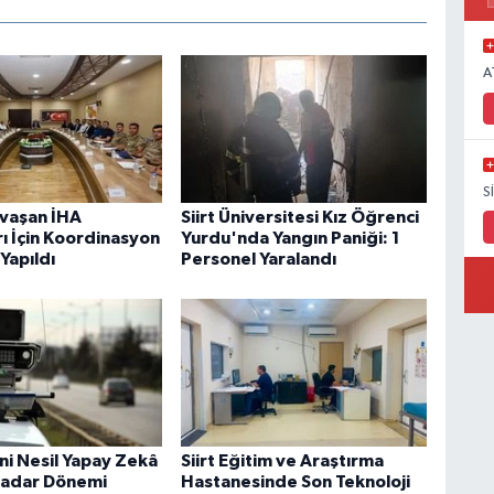
A
S
avaşan İHA
Siirt Üniversitesi Kız Öğrenci
rı İçin Koordinasyon
Yurdu'nda Yangın Paniği: 1
 Yapıldı
Personel Yaralandı
eni Nesil Yapay Zekâ
Siirt Eğitim ve Araştırma
Radar Dönemi
Hastanesinde Son Teknoloji