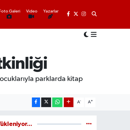
Foto Galeri
Video
Yazarlar
kinliği
çocuklarıyla parklarda kitap
-
+
A
A
ükleniyor...