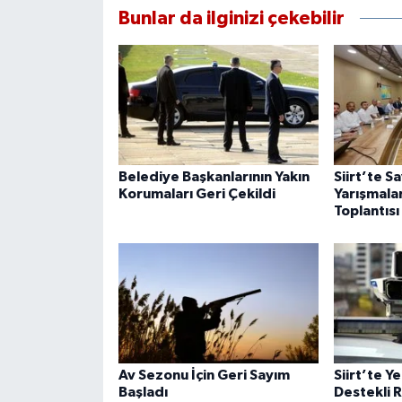
Bunlar da ilginizi çekebilir
Belediye Başkanlarının Yakın
Siirt’te S
Korumaları Geri Çekildi
Yarışmala
Toplantısı
Av Sezonu İçin Geri Sayım
Siirt’te Y
Başladı
Destekli 