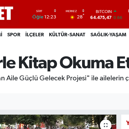
BITCOIN
°
28
Öğle
12:23
64.475,47
0.66
DOLAR
47,5971
0.05
İ
SPOR
İLÇELER
KÜLTÜR-SANAT
SAĞLIK-YAŞAM
EURO
55,1336
0.18
STERLİN
64,2534
0.22
erle Kitap Okuma Et
GRAM ALTIN
6527.85
0.54
BİST100
n Aile Güçlü Gelecek Projesi" ile ailelerin 
13.703
0
Y