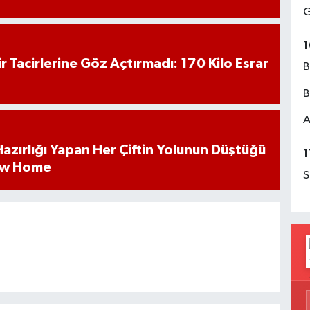
G
1
hir Tacirlerine Göz Açtırmadı: 170 Kilo Esrar
B
B
A
k Hazırlığı Yapan Her Çiftin Yolunun Düştüğü
1
ew Home
S