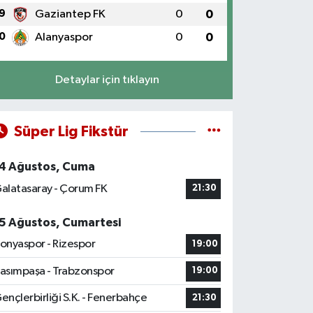
9
Gaziantep FK
0
0
0
Alanyaspor
0
0
Detaylar için tıklayın
Süper Lig Fikstür
4 Ağustos, Cuma
alatasaray - Çorum FK
21:30
5 Ağustos, Cumartesi
onyaspor - Rizespor
19:00
asımpaşa - Trabzonspor
19:00
ençlerbirliği S.K. - Fenerbahçe
21:30