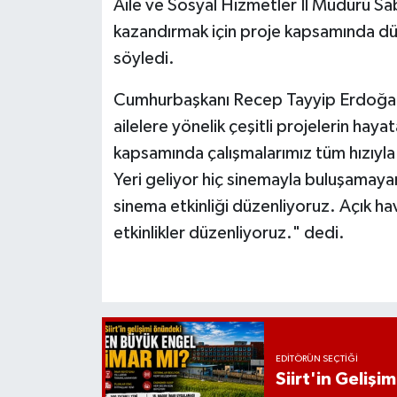
Aile ve Sosyal Hizmetler İl Müdürü Sabr
kazandırmak için proje kapsamında düz
söyledi.
Cumhurbaşkanı Recep Tayyip Erdoğan'ın 
ailelere yönelik çeşitli projelerin hayata
kapsamında çalışmalarımız tüm hızıyla
Yeri geliyor hiç sinemayla buluşamay
sinema etkinliği düzenliyoruz. Açık ha
etkinlikler düzenliyoruz." dedi.
EDITÖRÜN SEÇTIĞI
Siirt'in Geliş