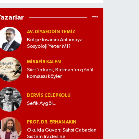
Yazarlar
AV. DIYAEDDIN TEMIZ
Bölge İnsanını Anlamaya
Sosyoloji Yeter Mi?
MISAFIR KALEM
Siirt'in kapı, Batman'ın gönül
komşusu köyler
DERVIŞ ÇELEPKOLU
Şefik Aygöl...
PROF. DR. ERHAN AKIN
Okulda Güven: Şahsi Çabadan
Sistem İradesine