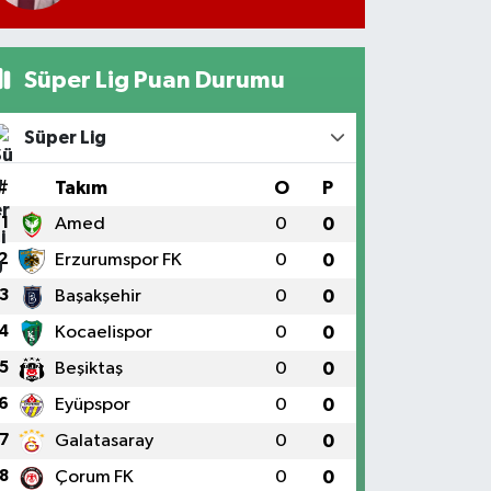
Süper Lig Puan Durumu
Süper Lig
#
Takım
O
P
1
Amed
0
0
2
Erzurumspor FK
0
0
3
Başakşehir
0
0
4
Kocaelispor
0
0
5
Beşiktaş
0
0
6
Eyüpspor
0
0
7
Galatasaray
0
0
8
Çorum FK
0
0