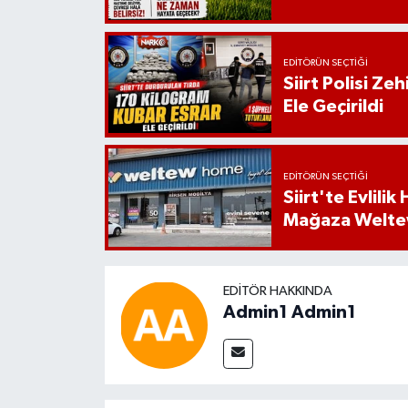
EDITÖRÜN SEÇTIĞI
Siirt Polisi Ze
Ele Geçirildi
EDITÖRÜN SEÇTIĞI
Siirt'te Evlili
Mağaza Welt
EDITÖR HAKKINDA
Admin1 Admin1