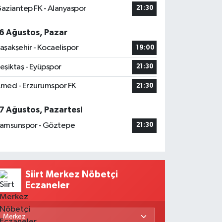
aziantep FK - Alanyaspor
21:30
6 Ağustos, Pazar
aşakşehir - Kocaelispor
19:00
eşiktaş - Eyüpspor
21:30
med - Erzurumspor FK
21:30
7 Ağustos, Pazartesi
amsunspor - Göztepe
21:30
Siirt Merkez Nöbetçi
Eczaneler