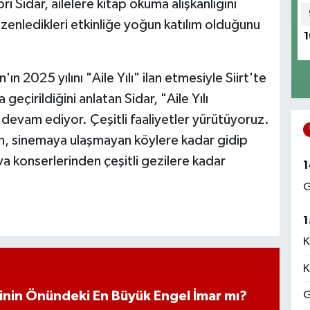
i Sidar, ailelere kitap okuma alışkanlığını
enledikleri etkinliğe yoğun katılım olduğunu
1
2025 yılını "Aile Yılı" ilan etmesiyle Siirt'te
 geçirildiğini anlatan Sidar, "Aile Yılı
 devam ediyor. Çeşitli faaliyetler yürütüyoruz.
an, sinemaya ulaşmayan köylere kadar gidip
va konserlerinden çeşitli gezilere kadar
1
G
1
K
K
G
iminin Önündeki En Büyük Engel İmar mı?