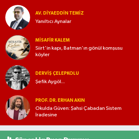
AV. DIYAEDDIN TEMIZ
Yanıltıcı Aynalar
MISAFIR KALEM
Siirt'in kapı, Batman'ın gönül komşusu
köyler
DERVIŞ ÇELEPKOLU
Şefik Aygöl...
PROF. DR. ERHAN AKIN
Okulda Güven: Şahsi Çabadan Sistem
İradesine