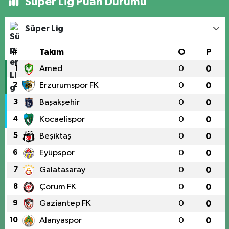
Süper Lig Puan Durumu
Süper Lig
#
Takım
O
P
1
Amed
0
0
2
Erzurumspor FK
0
0
3
Başakşehir
0
0
4
Kocaelispor
0
0
5
Beşiktaş
0
0
6
Eyüpspor
0
0
7
Galatasaray
0
0
8
Çorum FK
0
0
9
Gaziantep FK
0
0
10
Alanyaspor
0
0