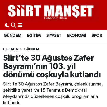
GÜNDEM
Siirt Nöbetçi Eczaneler
EĞİTİM
Siirt Hava Durumu
GÜNDEM
EĞİTİM
SİYASET
EKONOMİ
SPOR
SİYASET
Siirt Namaz Vakitleri
HABERLER
GÜNDEM
EKONOMİ
Siirt Trafik Yoğunluk Haritası
Siirt’te 30 Ağustos Zafer
Bayramı’nın 103. yıl
SPOR
Süper Lig Puan Durumu ve Fikstür
dönümü coşkuyla kutlandı
İLÇELER
Tüm Manşetler
Siirt’te 30 Ağustos Zafer Bayramı, çelenk sunma,
şehitlik ziyareti ve 15 Temmuz Demokrasi
KÜLTÜR-SANAT
Son Dakika Haberleri
Meydanı’nda düzenlenen coşkulu programlarla
kutlandı.
SAĞLIK-YAŞAM
Haber Arşivi