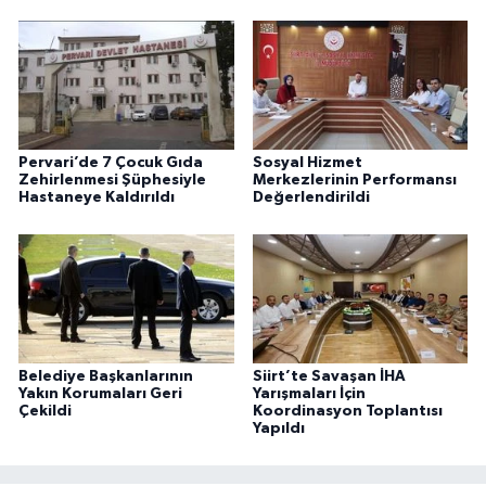
Pervari’de 7 Çocuk Gıda
Sosyal Hizmet
Zehirlenmesi Şüphesiyle
Merkezlerinin Performansı
Hastaneye Kaldırıldı
Değerlendirildi
Belediye Başkanlarının
Siirt’te Savaşan İHA
Yakın Korumaları Geri
Yarışmaları İçin
Çekildi
Koordinasyon Toplantısı
Yapıldı