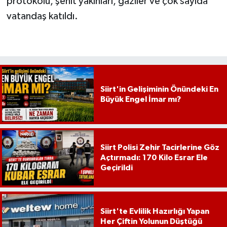
protokolü, şehit yakınları, gaziler ve çok sayıda
vatandaş katıldı.
Siirt'in Gelişiminin Önündeki En
Büyük Engel İmar mı?
Siirt Polisi Zehir Tacirlerine Göz
Açtırmadı: 170 Kilo Esrar Ele
Geçirildi
Siirt'te Evlilik Hazırlığı Yapan
Her Çiftin Yolunun Düştüğü