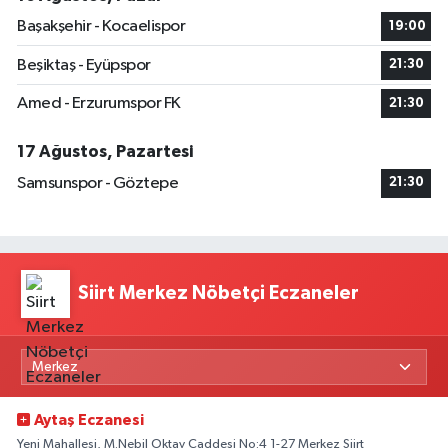
Başakşehir - Kocaelispor
19:00
Beşiktaş - Eyüpspor
21:30
Amed - Erzurumspor FK
21:30
17 Ağustos, Pazartesi
Samsunspor - Göztepe
21:30
Siirt Merkez Nöbetçi Eczaneler
Aytaş Eczanesi
Yeni Mahallesi, M.Nebil Oktay Caddesi No:4 1-27 Merkez Siirt