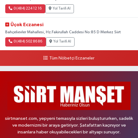
0 (484) 224 12 16
Yol Tarifi Al
Üçok Eczanesi
Bahçelievler Mahallesi, Hz.Fakirullah Caddesi No:85 D Merkez Siirt
0 (484) 502 86 86
Yol Tarifi Al
Tüm Nöbetçi Eczaneler
siirtmanset.com, yepyeni temasıyla sizleri buluştururken, sadelik
ve modernizmi bir araya getiriyor. Şatafattan kaçınıyor ve
insanlara haber okuyabilecekleri bir altyapı sunuyor.