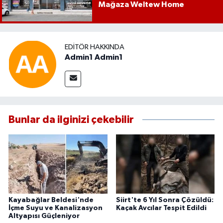
Mağaza Weltew Home
EDITÖR HAKKINDA
Admin1 Admin1
Bunlar da ilginizi çekebilir
Kayabağlar Beldesi'nde
Siirt'te 6 Yıl Sonra Çözüldü:
İçme Suyu ve Kanalizasyon
Kaçak Avcılar Tespit Edildi
Altyapısı Güçleniyor