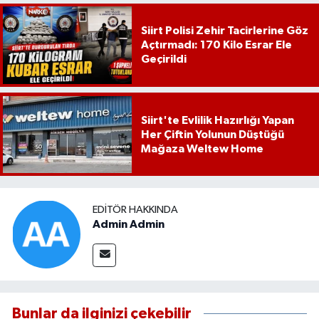
Siirt Polisi Zehir Tacirlerine Göz
Açtırmadı: 170 Kilo Esrar Ele
Geçirildi
Siirt'te Evlilik Hazırlığı Yapan
Her Çiftin Yolunun Düştüğü
Mağaza Weltew Home
EDITÖR HAKKINDA
Admin Admin
Bunlar da ilginizi çekebilir