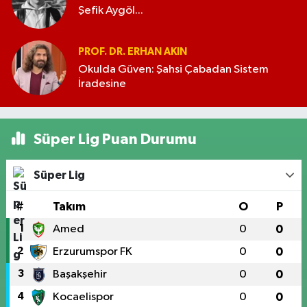
Şefik Aygöl...
PROF. DR. ERHAN AKIN
Okulda Güven: Şahsi Çabadan Sistem
İradesine
Süper Lig Puan Durumu
Süper Lig
#
Takım
O
P
1
Amed
0
0
2
Erzurumspor FK
0
0
3
Başakşehir
0
0
4
Kocaelispor
0
0