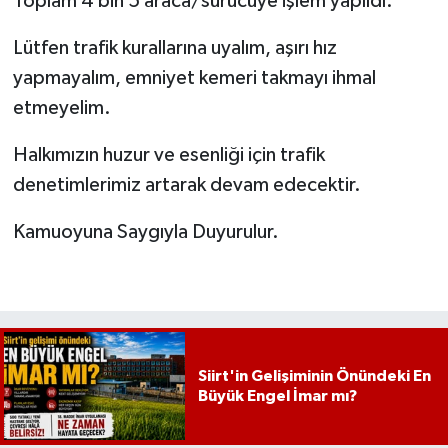
Toplam 4 bin 5 araca/sürücüye işlem yapıldı.
Lütfen trafik kurallarına uyalım, aşırı hız
yapmayalım, emniyet kemeri takmayı ihmal
etmeyelim.
Halkımızın huzur ve esenliği için trafik
denetimlerimiz artarak devam edecektir.
Kamuoyuna Saygıyla Duyurulur.
Siirt'in Gelişiminin Önündeki En
Büyük Engel İmar mı?