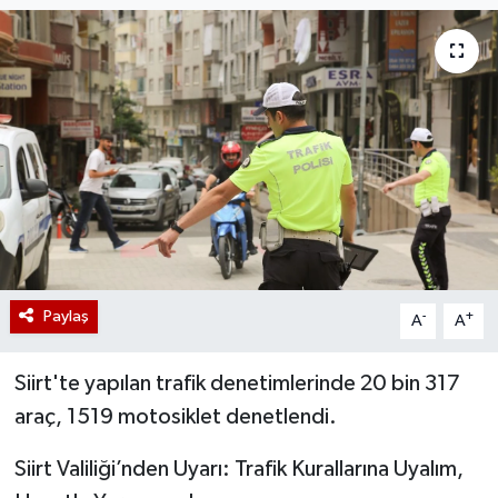
Paylaş
-
+
A
A
Siirt'te yapılan trafik denetimlerinde 20 bin 317
araç, 1519 motosiklet denetlendi.
Siirt Valiliği’nden Uyarı: Trafik Kurallarına Uyalım,