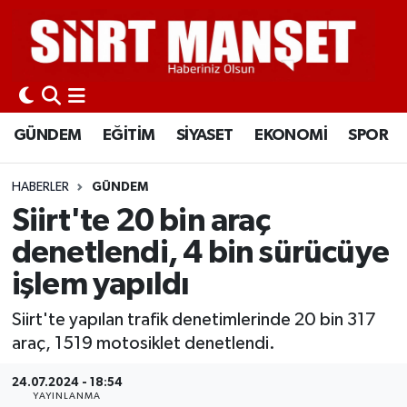
GÜNDEM
Siirt Nöbetçi Eczaneler
EĞİTİM
Siirt Hava Durumu
GÜNDEM
EĞİTİM
SİYASET
EKONOMİ
SPOR
SİYASET
Siirt Namaz Vakitleri
HABERLER
GÜNDEM
EKONOMİ
Siirt Trafik Yoğunluk Haritası
Siirt'te 20 bin araç
denetlendi, 4 bin sürücüye
SPOR
Süper Lig Puan Durumu ve Fikstür
işlem yapıldı
İLÇELER
Tüm Manşetler
Siirt'te yapılan trafik denetimlerinde 20 bin 317
araç, 1519 motosiklet denetlendi.
KÜLTÜR-SANAT
Son Dakika Haberleri
24.07.2024 - 18:54
SAĞLIK-YAŞAM
Haber Arşivi
YAYINLANMA