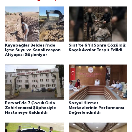
Kayabağlar Beldesi'nde
Siirt'te 6 Yıl Sonra Çözüldü:
İçme Suyu ve Kanalizasyon
Kaçak Avcılar Tespit Edildi
Altyapısı Güçleniyor
Pervari’de 7 Çocuk Gıda
Sosyal Hizmet
Zehirlenmesi Şüphesiyle
Merkezlerinin Performansı
Hastaneye Kaldırıldı
Değerlendirildi