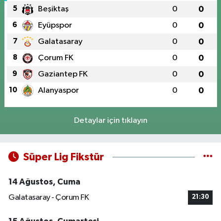
5
Beşiktaş
0
0
6
Eyüpspor
0
0
7
Galatasaray
0
0
8
Çorum FK
0
0
9
Gaziantep FK
0
0
10
Alanyaspor
0
0
Detaylar için tıklayın
Süper Lig Fikstür
14 Ağustos, Cuma
Galatasaray - Çorum FK
21:30