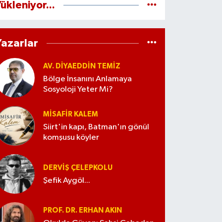
ükleniyor...
Yazarlar
AV. DIYAEDDIN TEMIZ
Bölge İnsanını Anlamaya
Sosyoloji Yeter Mi?
MISAFIR KALEM
Siirt'in kapı, Batman'ın gönül
komşusu köyler
DERVIŞ ÇELEPKOLU
Şefik Aygöl...
PROF. DR. ERHAN AKIN