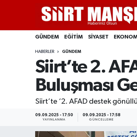
GÜNDEM
Siirt Nöbetçi Eczaneler
GÜNDEM
EĞİTİM
SİYASET
EKONOM
EĞİTİM
Siirt Hava Durumu
HABERLER
GÜNDEM
SİYASET
Siirt Namaz Vakitleri
Siirt’te 2. A
EKONOMİ
Siirt Trafik Yoğunluk Haritası
Buluşması Ger
SPOR
Süper Lig Puan Durumu ve Fikstür
Siirt’te ‘2. AFAD destek gönüllü
İLÇELER
Tüm Manşetler
09.09.2025 - 17:50
09.09.2025 - 17:58
KÜLTÜR-SANAT
Son Dakika Haberleri
YAYINLANMA
GÜNCELLEME
SAĞLIK-YAŞAM
Haber Arşivi