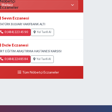
Sevın Eczanesi
TATÜRK BULVARI VAKIFBANK ALTI
0 (484) 223 45 90
Yol Tarifi Al
Dıcle Eczanesi
İİRT EĞİTİM ARAŞTIRMA HASTANESİ KARŞISI
0 (484) 224 85 84
Yol Tarifi Al
Tüm Nöbetçi Eczaneler