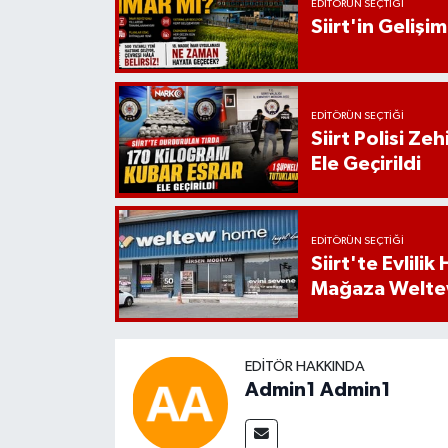
EDITÖRÜN SEÇTIĞI
Siirt'in Geliş
EDITÖRÜN SEÇTIĞI
Siirt Polisi Ze
Ele Geçirildi
EDITÖRÜN SEÇTIĞI
Siirt'te Evlili
Mağaza Welt
EDITÖR HAKKINDA
Admin1 Admin1