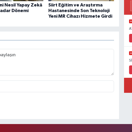
eni Nesil Yapay Zekâ
Siirt Eğitim ve Araştırma
Radar Dönemi
Hastanesinde Son Teknoloji
Yeni MR Cihazı Hizmete Girdi
A
S