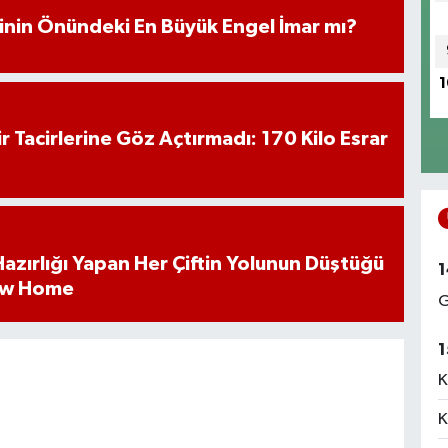
iminin Önündeki En Büyük Engel İmar mı?
1
hir Tacirlerine Göz Açtırmadı: 170 Kilo Esrar
k Hazırlığı Yapan Her Çiftin Yolunun Düştüğü
1
ew Home
G
1
K
K