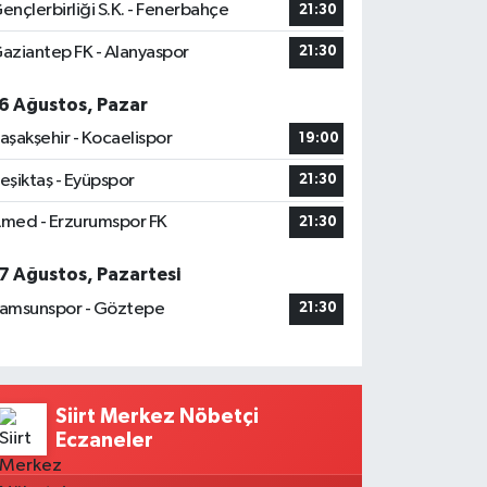
ençlerbirliği S.K. - Fenerbahçe
21:30
aziantep FK - Alanyaspor
21:30
6 Ağustos, Pazar
aşakşehir - Kocaelispor
19:00
eşiktaş - Eyüpspor
21:30
med - Erzurumspor FK
21:30
7 Ağustos, Pazartesi
amsunspor - Göztepe
21:30
Siirt Merkez Nöbetçi
Eczaneler