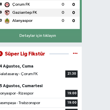
8
Çorum FK
0
0
9
Gaziantep FK
0
0
0
Alanyaspor
0
0
Detaylar için tıklayın
Süper Lig Fikstür
4 Ağustos, Cuma
alatasaray - Çorum FK
21:30
5 Ağustos, Cumartesi
onyaspor - Rizespor
19:00
asımpaşa - Trabzonspor
19:00