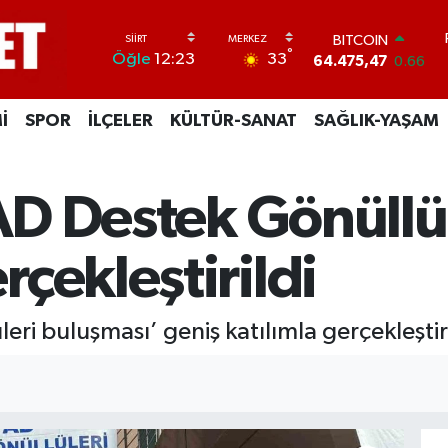
BITCOIN
64.475,47
0.66
DOLAR
°
33
Öğle
12:23
47,5971
0.05
EURO
55,1336
0.18
İ
SPOR
İLÇELER
KÜLTÜR-SANAT
SAĞLIK-YAŞAM
STERLİN
64,2534
0.22
GRAM ALTIN
FAD Destek Gönüllü
6518.23
0.39
BİST100
13.703
0
çekleştirildi
leri buluşması’ geniş katılımla gerçekleştiri