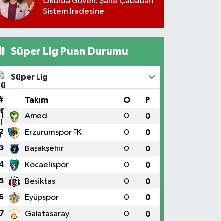
Okulda Güven: Şahsi Çabadan
Sistem İradesine
Süper Lig Puan Durumu
Süper Lig
#
Takım
O
P
1
Amed
0
0
2
Erzurumspor FK
0
0
3
Başakşehir
0
0
4
Kocaelispor
0
0
5
Beşiktaş
0
0
6
Eyüpspor
0
0
7
Galatasaray
0
0