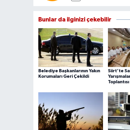
Bunlar da ilginizi çekebilir
Belediye Başkanlarının Yakın
Siirt’te S
Korumaları Geri Çekildi
Yarışmala
Toplantısı