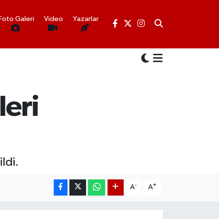
Foto Galeri
Video
Yazarlar
leri
ldi.
-
+
A
A