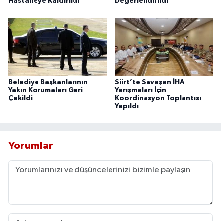
Hastaneye Kaldırıldı
Değerlendirildi
Belediye Başkanlarının
Siirt’te Savaşan İHA
Yakın Korumaları Geri
Yarışmaları İçin
Çekildi
Koordinasyon Toplantısı
Yapıldı
Yorumlar