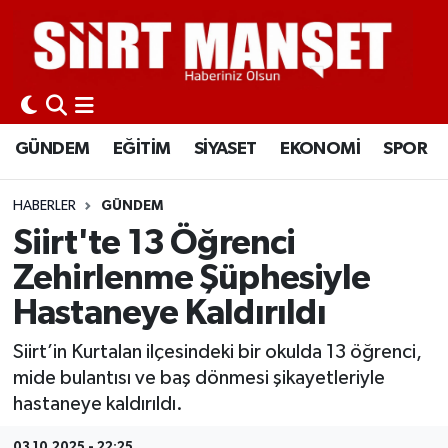
GÜNDEM
Siirt Nöbetçi Eczaneler
EĞİTİM
Siirt Hava Durumu
GÜNDEM
EĞİTİM
SİYASET
EKONOMİ
SPOR
SİYASET
Siirt Namaz Vakitleri
HABERLER
GÜNDEM
EKONOMİ
Siirt Trafik Yoğunluk Haritası
Siirt'te 13 Öğrenci
Zehirlenme Şüphesiyle
SPOR
Süper Lig Puan Durumu ve Fikstür
Hastaneye Kaldırıldı
İLÇELER
Tüm Manşetler
Siirt’in Kurtalan ilçesindeki bir okulda 13 öğrenci,
mide bulantısı ve baş dönmesi şikayetleriyle
KÜLTÜR-SANAT
Son Dakika Haberleri
hastaneye kaldırıldı.
SAĞLIK-YAŞAM
Haber Arşivi
03.10.2025 - 22:25