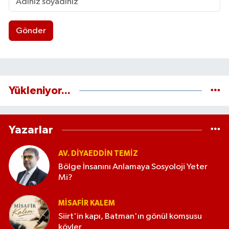
Gönder
Yükleniyor...
Yazarlar
AV. DIYAEDDIN TEMIZ
Bölge İnsanını Anlamaya Sosyoloji Yeter
Mi?
MISAFIR KALEM
Siirt'in kapı, Batman'ın gönül komşusu
köyler