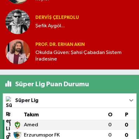
DERVIŞ ÇELEPKOLU
Şefik Aygöl...
PROF. DR. ERHAN AKIN
Okulda Güven: Şahsi Çabadan Sistem
İradesine
Süper Lig Puan Durumu
Süper Lig
#
Takım
O
P
1
Amed
0
0
2
Erzurumspor FK
0
0