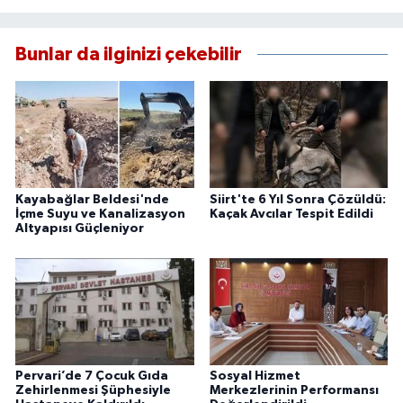
Bunlar da ilginizi çekebilir
Kayabağlar Beldesi'nde
Siirt'te 6 Yıl Sonra Çözüldü:
İçme Suyu ve Kanalizasyon
Kaçak Avcılar Tespit Edildi
Altyapısı Güçleniyor
Pervari’de 7 Çocuk Gıda
Sosyal Hizmet
Zehirlenmesi Şüphesiyle
Merkezlerinin Performansı