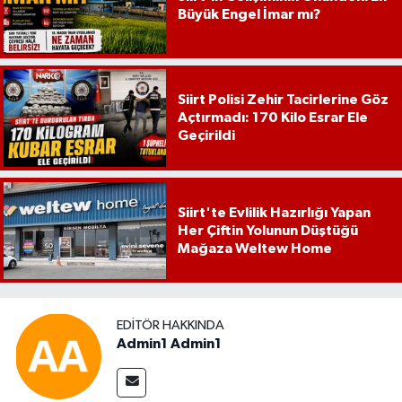
Büyük Engel İmar mı?
Siirt Polisi Zehir Tacirlerine Göz
Açtırmadı: 170 Kilo Esrar Ele
Geçirildi
Siirt'te Evlilik Hazırlığı Yapan
Her Çiftin Yolunun Düştüğü
Mağaza Weltew Home
EDITÖR HAKKINDA
Admin1 Admin1