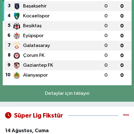
3
Başakşehir
0
0
4
Kocaelispor
0
0
5
Beşiktaş
0
0
6
Eyüpspor
0
0
7
Galatasaray
0
0
8
Çorum FK
0
0
9
Gaziantep FK
0
0
10
Alanyaspor
0
0
Detaylar için tıklayın
Süper Lig Fikstür
14 Ağustos, Cuma