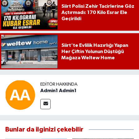
Siirt Polisi Zehir Tacirlerine Göz
Açtırmadı: 170 Kilo Esrar Ele
Geçirildi
Siirt'te Evlilik Hazırlığı Yapan
Her Çiftin Yolunun Düştüğü
Mağaza Weltew Home
EDITÖR HAKKINDA
Admin1 Admin1
Bunlar da ilginizi çekebilir