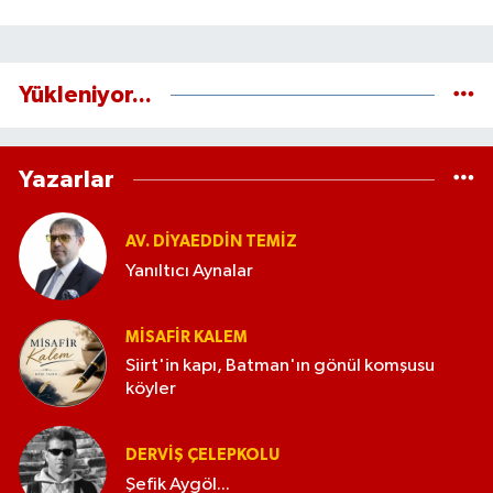
Yükleniyor...
Yazarlar
AV. DIYAEDDIN TEMIZ
Yanıltıcı Aynalar
MISAFIR KALEM
Siirt'in kapı, Batman'ın gönül komşusu
köyler
DERVIŞ ÇELEPKOLU
Şefik Aygöl...