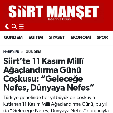
GÜNDEM
Siirt Nöbetçi Eczaneler
EĞİTİM
Siirt Hava Durumu
GÜNDEM
EĞİTİM
SİYASET
EKONOMİ
SPOR
SİYASET
Siirt Namaz Vakitleri
HABERLER
GÜNDEM
EKONOMİ
Siirt Trafik Yoğunluk Haritası
Siirt’te 11 Kasım Millî
Ağaçlandırma Günü
SPOR
Süper Lig Puan Durumu ve Fikstür
Coşkusu: “Geleceğe
İLÇELER
Tüm Manşetler
Nefes, Dünyaya Nefes”
KÜLTÜR-SANAT
Son Dakika Haberleri
Türkiye genelinde her yıl büyük bir coşkuyla
kutlanan 11 Kasım Millî Ağaçlandırma Günü, bu yıl
SAĞLIK-YAŞAM
Haber Arşivi
da “Geleceğe Nefes, Dünyaya Nefes” sloganıyla