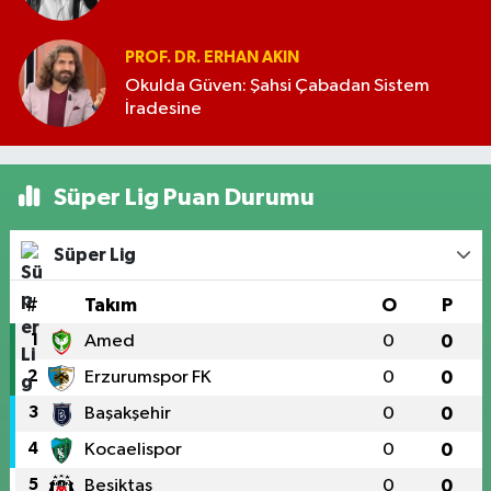
PROF. DR. ERHAN AKIN
Okulda Güven: Şahsi Çabadan Sistem
İradesine
Süper Lig Puan Durumu
Süper Lig
#
Takım
O
P
1
Amed
0
0
2
Erzurumspor FK
0
0
3
Başakşehir
0
0
4
Kocaelispor
0
0
5
Beşiktaş
0
0