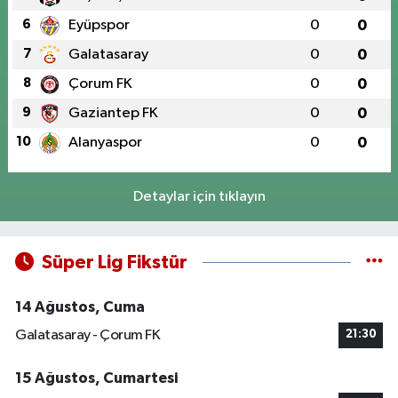
6
Eyüpspor
0
0
7
Galatasaray
0
0
8
Çorum FK
0
0
9
Gaziantep FK
0
0
10
Alanyaspor
0
0
Detaylar için tıklayın
Süper Lig Fikstür
14 Ağustos, Cuma
Galatasaray - Çorum FK
21:30
15 Ağustos, Cumartesi