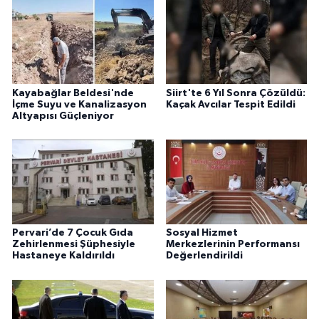
Kayabağlar Beldesi'nde
Siirt'te 6 Yıl Sonra Çözüldü:
İçme Suyu ve Kanalizasyon
Kaçak Avcılar Tespit Edildi
Altyapısı Güçleniyor
Pervari’de 7 Çocuk Gıda
Sosyal Hizmet
Zehirlenmesi Şüphesiyle
Merkezlerinin Performansı
Hastaneye Kaldırıldı
Değerlendirildi