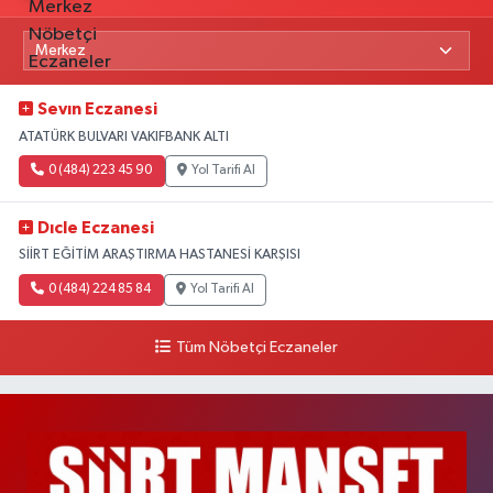
Sevın Eczanesi
ATATÜRK BULVARI VAKIFBANK ALTI
0 (484) 223 45 90
Yol Tarifi Al
Dıcle Eczanesi
SİİRT EĞİTİM ARAŞTIRMA HASTANESİ KARŞISI
0 (484) 224 85 84
Yol Tarifi Al
Tüm Nöbetçi Eczaneler