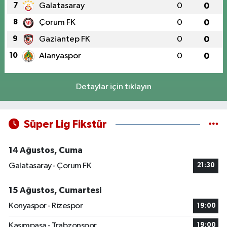
7
Galatasaray
0
0
8
Çorum FK
0
0
9
Gaziantep FK
0
0
10
Alanyaspor
0
0
Detaylar için tıklayın
Süper Lig Fikstür
14 Ağustos, Cuma
Galatasaray - Çorum FK
21:30
15 Ağustos, Cumartesi
Konyaspor - Rizespor
19:00
Kasımpaşa - Trabzonspor
19:00