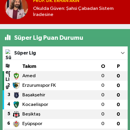
PROF. DR. ERHAN AKIN
Okulda Güven: Şahsi Çabadan Sistem
İradesine
Süper Lig Puan Durumu
Süper Lig
#
Takım
O
P
1
Amed
0
0
2
Erzurumspor FK
0
0
3
Başakşehir
0
0
4
Kocaelispor
0
0
5
Beşiktaş
0
0
6
Eyüpspor
0
0