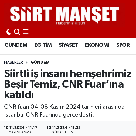
GÜNDEM
Siirt Nöbetçi Eczaneler
EĞİTİM
Siirt Hava Durumu
GÜNDEM
EĞİTİM
SİYASET
EKONOMİ
SPOR
SİYASET
Siirt Namaz Vakitleri
HABERLER
GÜNDEM
EKONOMİ
Siirt Trafik Yoğunluk Haritası
Siirtli iş insanı hemşehrimiz
Beşir Temiz, CNR Fuar’ına
SPOR
Süper Lig Puan Durumu ve Fikstür
katıldı
İLÇELER
Tüm Manşetler
CNR fuarı 04-08 Kasım 2024 tarihleri arasında
İstanbul CNR Fuarında gerçekleşti.
KÜLTÜR-SANAT
Son Dakika Haberleri
10.11.2024 - 11:17
10.11.2024 - 11:33
SAĞLIK-YAŞAM
Haber Arşivi
YAYINLANMA
GÜNCELLEME