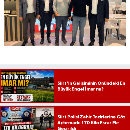
Siirt'in Gelişiminin Önündeki En
Büyük Engel İmar mı?
Siirt Polisi Zehir Tacirlerine Göz
Açtırmadı: 170 Kilo Esrar Ele
Geçirildi