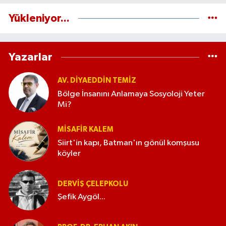
Yükleniyor...
Yazarlar
AV. DIYAEDDIN TEMIZ
Bölge İnsanını Anlamaya Sosyoloji Yeter
Mi?
MISAFIR KALEM
Siirt'in kapı, Batman'ın gönül komşusu
köyler
DERVIŞ ÇELEPKOLU
Şefik Aygöl...