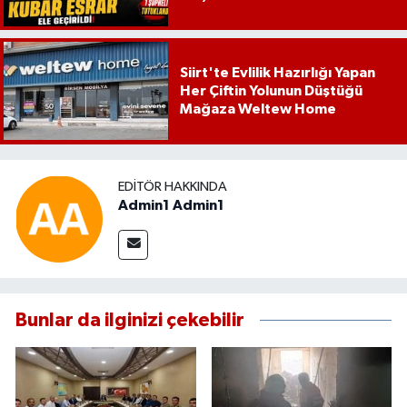
Siirt'te Evlilik Hazırlığı Yapan
Her Çiftin Yolunun Düştüğü
Mağaza Weltew Home
EDITÖR HAKKINDA
Admin1 Admin1
Bunlar da ilginizi çekebilir