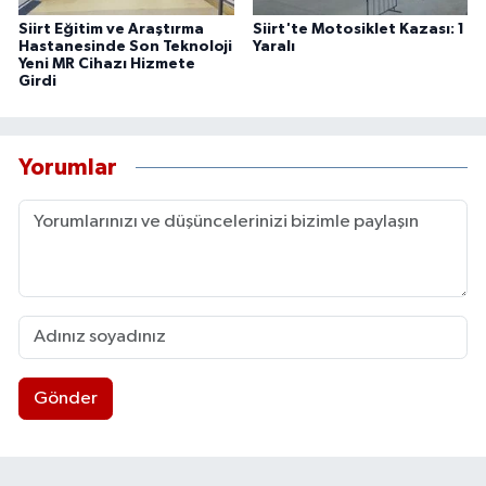
Siirt Eğitim ve Araştırma
Siirt'te Motosiklet Kazası: 1
Hastanesinde Son Teknoloji
Yaralı
Yeni MR Cihazı Hizmete
Girdi
Yorumlar
Gönder