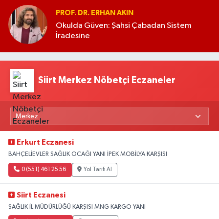
PROF. DR. ERHAN AKIN
Okulda Güven: Şahsi Çabadan Sistem
İradesine
Siirt Merkez Nöbetçi Eczaneler
Erkurt Eczanesi
BAHÇELİEVLER SAĞLIK OCAĞI YANI İPEK MOBİLYA KARŞISI
0 (551) 461 25 56
Yol Tarifi Al
Siirt Eczanesi
SAĞLIK İL MÜDÜRLÜĞÜ KARŞISI MNG KARGO YANI