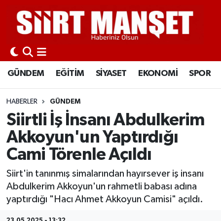
GÜNDEM
Siirt Nöbetçi Eczaneler
EĞİTİM
Siirt Hava Durumu
GÜNDEM
EĞİTİM
SİYASET
EKONOMİ
SPOR
SİYASET
Siirt Namaz Vakitleri
HABERLER
GÜNDEM
EKONOMİ
Siirt Trafik Yoğunluk Haritası
Siirtli İş İnsanı Abdulkerim
Akkoyun'un Yaptırdığı
SPOR
Süper Lig Puan Durumu ve Fikstür
Cami Törenle Açıldı
İLÇELER
Tüm Manşetler
Siirt'in tanınmış simalarından hayırsever iş insanı
Abdulkerim Akkoyun'un rahmetli babası adına
KÜLTÜR-SANAT
Son Dakika Haberleri
yaptırdığı "Hacı Ahmet Akkoyun Camisi" açıldı.
SAĞLIK-YAŞAM
Haber Arşivi
23.05.2025 - 13:32