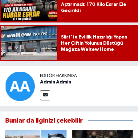
Açtırmadı: 170 Kilo Esrar Ele
Geçirildi
Siirt'te Evlilik Hazırlığı Yapan
Her Çiftin Yolunun Düştüğü
Mağaza Weltew Home
EDITÖR HAKKINDA
Admin Admin
Bunlar da ilginizi çekebilir