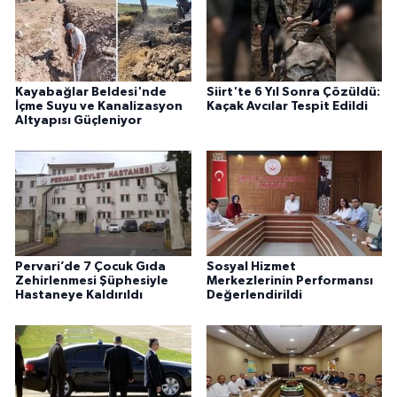
Kayabağlar Beldesi'nde
Siirt'te 6 Yıl Sonra Çözüldü:
İçme Suyu ve Kanalizasyon
Kaçak Avcılar Tespit Edildi
Altyapısı Güçleniyor
Pervari’de 7 Çocuk Gıda
Sosyal Hizmet
Zehirlenmesi Şüphesiyle
Merkezlerinin Performansı
Hastaneye Kaldırıldı
Değerlendirildi