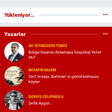
Yükleniyor...
Yazarlar
AV. DIYAEDDIN TEMIZ
Bölge İnsanını Anlamaya Sosyoloji Yeter
Mi?
MISAFIR KALEM
Siirt'in kapı, Batman'ın gönül komşusu
köyler
DERVIŞ ÇELEPKOLU
Şefik Aygöl...