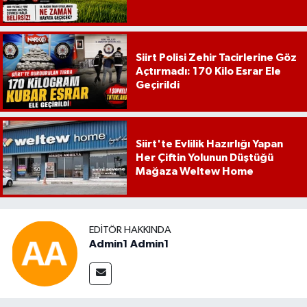
Siirt Polisi Zehir Tacirlerine Göz
Açtırmadı: 170 Kilo Esrar Ele
Geçirildi
Siirt'te Evlilik Hazırlığı Yapan
Her Çiftin Yolunun Düştüğü
Mağaza Weltew Home
EDITÖR HAKKINDA
Admin1 Admin1