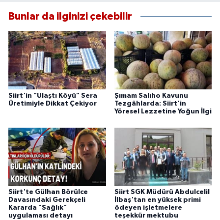
Bunlar da ilginizi çekebilir
Siirt'in "Ulaştı Köyü" Sera
Şımam Salıho Kavunu
Üretimiyle Dikkat Çekiyor
Tezgâhlarda: Siirt'in
Yöresel Lezzetine Yoğun İlgi
Siirt'te Gülhan Börülce
Siirt SGK Müdürü Abdulcelil
Davasındaki Gerekçeli
İlbaş'tan en yüksek primi
Kararda "Sağlık"
ödeyen işletmelere
uygulaması detayı
teşekkür mektubu