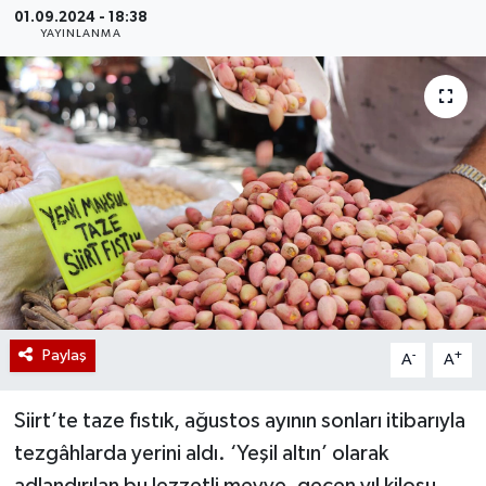
01.09.2024 - 18:38
YAYINLANMA
Paylaş
-
+
A
A
Siirt’te taze fıstık, ağustos ayının sonları itibarıyla
tezgâhlarda yerini aldı. ‘Yeşil altın’ olarak
adlandırılan bu lezzetli meyve, geçen yıl kilosu