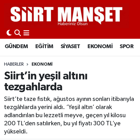
GÜNDEM
Siirt Nöbetçi Eczaneler
EĞİTİM
Siirt Hava Durumu
GÜNDEM
EĞİTİM
SİYASET
EKONOMİ
SPOR
SİYASET
Siirt Namaz Vakitleri
HABERLER
EKONOMİ
EKONOMİ
Siirt Trafik Yoğunluk Haritası
Siirt’in yeşil altını
tezgahlarda
SPOR
Süper Lig Puan Durumu ve Fikstür
Siirt’te taze fıstık, ağustos ayının sonları itibarıyla
İLÇELER
Tüm Manşetler
tezgâhlarda yerini aldı. ‘Yeşil altın’ olarak
adlandırılan bu lezzetli meyve, geçen yıl kilosu
KÜLTÜR-SANAT
Son Dakika Haberleri
200 TL’den satılırken, bu yıl fiyatı 300 TL’ye
yükseldi.
SAĞLIK-YAŞAM
Haber Arşivi