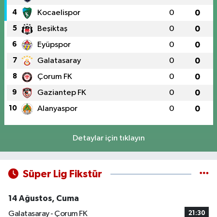
4
Kocaelispor
0
0
5
Beşiktaş
0
0
6
Eyüpspor
0
0
7
Galatasaray
0
0
8
Çorum FK
0
0
9
Gaziantep FK
0
0
10
Alanyaspor
0
0
Detaylar için tıklayın
Süper Lig Fikstür
14 Ağustos, Cuma
Galatasaray - Çorum FK
21:30