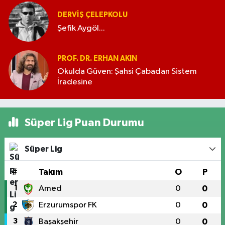
DERVIŞ ÇELEPKOLU
Şefik Aygöl...
PROF. DR. ERHAN AKIN
Okulda Güven: Şahsi Çabadan Sistem
İradesine
Süper Lig Puan Durumu
Süper Lig
#
Takım
O
P
1
Amed
0
0
2
Erzurumspor FK
0
0
3
Başakşehir
0
0