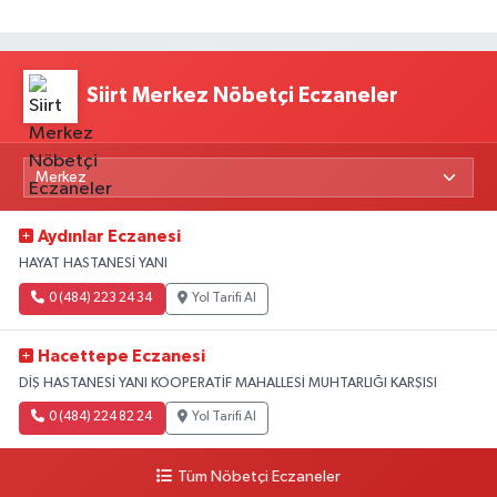
Siirt Merkez Nöbetçi Eczaneler
Aydınlar Eczanesi
HAYAT HASTANESİ YANI
0 (484) 223 24 34
Yol Tarifi Al
Hacettepe Eczanesi
DİŞ HASTANESİ YANI KOOPERATİF MAHALLESİ MUHTARLIĞI KARŞISI
0 (484) 224 82 24
Yol Tarifi Al
Tüm Nöbetçi Eczaneler