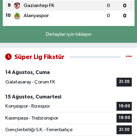
9
Gaziantep FK
0
0
10
Alanyaspor
0
0
Detaylar için tıklayın
Süper Lig Fikstür
14 Ağustos, Cuma
Galatasaray - Çorum FK
21:30
15 Ağustos, Cumartesi
Konyaspor - Rizespor
19:00
Kasımpaşa - Trabzonspor
19:00
Gençlerbirliği S.K. - Fenerbahçe
21:30