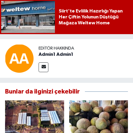
Siirt'te Evlilik Hazırlığı Yapan
Her Çiftin Yolunun Düştüğü
Mağaza Weltew Home
EDITÖR HAKKINDA
Admin1 Admin1
Bunlar da ilginizi çekebilir