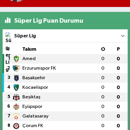
Süper Lig Puan Durumu
Süper Lig
#
Takım
O
P
1
Amed
0
0
2
Erzurumspor FK
0
0
3
Başakşehir
0
0
4
Kocaelispor
0
0
5
Beşiktaş
0
0
6
Eyüpspor
0
0
7
Galatasaray
0
0
8
Çorum FK
0
0