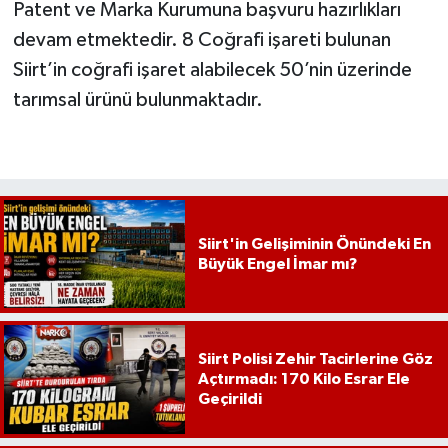
Patent ve Marka Kurumuna başvuru hazırlıkları
devam etmektedir. 8 Coğrafi işareti bulunan
Siirt’in coğrafi işaret alabilecek 50’nin üzerinde
tarımsal ürünü bulunmaktadır.
Siirt'in Gelişiminin Önündeki En
Büyük Engel İmar mı?
Siirt Polisi Zehir Tacirlerine Göz
Açtırmadı: 170 Kilo Esrar Ele
Geçirildi