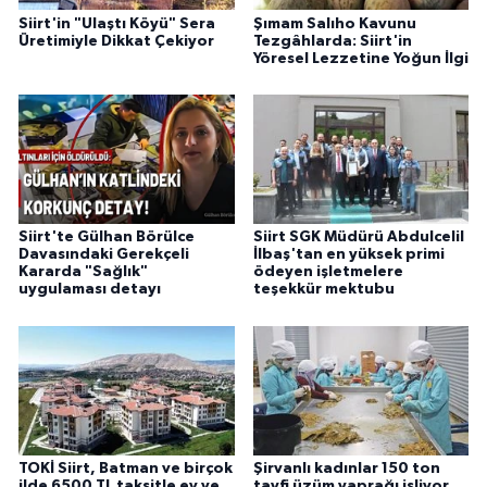
Siirt'in "Ulaştı Köyü" Sera
Şımam Salıho Kavunu
Üretimiyle Dikkat Çekiyor
Tezgâhlarda: Siirt'in
Yöresel Lezzetine Yoğun İlgi
Siirt'te Gülhan Börülce
Siirt SGK Müdürü Abdulcelil
Davasındaki Gerekçeli
İlbaş'tan en yüksek primi
Kararda "Sağlık"
ödeyen işletmelere
uygulaması detayı
teşekkür mektubu
TOKİ Siirt, Batman ve birçok
Şirvanlı kadınlar 150 ton
ilde 6500 TL taksitle ev ve
tayfi üzüm yaprağı işliyor