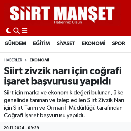
GÜNDEM
Siirt Nöbetçi Eczaneler
EĞİTİM
Siirt Hava Durumu
GÜNDEM
EĞİTİM
SİYASET
EKONOMİ
SPOR
SİYASET
Siirt Namaz Vakitleri
HABERLER
EKONOMİ
EKONOMİ
Siirt Trafik Yoğunluk Haritası
Siirt zivzik narı için coğrafi
işaret başvurusu yapıldı
SPOR
Süper Lig Puan Durumu ve Fikstür
Siirt için marka ve ekonomik değeri bulunan, ülke
İLÇELER
Tüm Manşetler
genelinde tanınan ve talep edilen Siirt Zivzik Narı
için Siirt Tarım ve Orman İl Müdürlüğü tarafından
KÜLTÜR-SANAT
Son Dakika Haberleri
Coğrafi İşaret başvurusu yapıldı.
SAĞLIK-YAŞAM
Haber Arşivi
20.11.2024 - 09:39