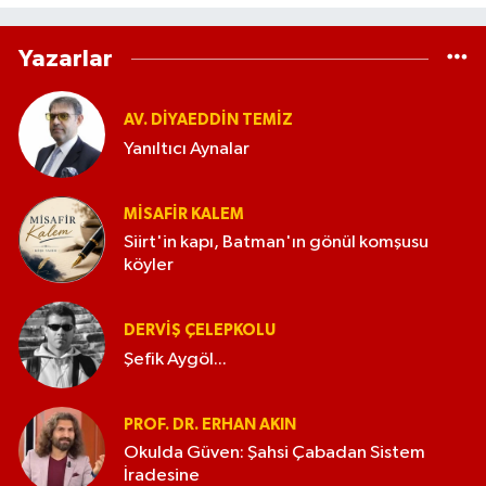
Yazarlar
AV. DIYAEDDIN TEMIZ
Yanıltıcı Aynalar
MISAFIR KALEM
Siirt'in kapı, Batman'ın gönül komşusu
köyler
DERVIŞ ÇELEPKOLU
Şefik Aygöl...
PROF. DR. ERHAN AKIN
Okulda Güven: Şahsi Çabadan Sistem
İradesine